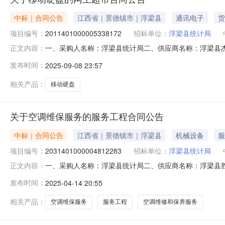
中标｜合同公告
江西省｜景德镇市｜浮梁县
通讯电子
货
项目编号：
2011401000005338172
招标单位：
浮梁县统计局
一、采购人名称：浮梁县统计局二、供应商名称：浮梁县杰诚电
正文内容：
2025M0908360222000007六、合同内容：序号标项名
发布时间：
2025-09-08 23:57
块9.005504950服务要求或标的基本概况：七、其它
相关产品：
移动硬盘
关于空调维保服务的服务工程合同公告
中标｜合同公告
江西省｜景德镇市｜浮梁县
机械设备
服
项目编号：
2031401000004812283
招标单位：
浮梁县统计局
一、采购人名称：浮梁县统计局二、供应商名称：浮梁县胜荣家
正文内容：
2025M0414360222000404六、合同内容：序号
发布时间：
2025-04-14 20:55
联系方式1、采购人名称：浮梁县统计局联系人：江淑媛联系
相关产品：
空调维保服务
服务工程
空调维修和保养服务