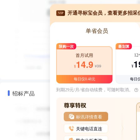
开通寻标宝会员，查看更多招采
VIP
单省会员
限购一次
最划算
1
首月试用
1
14.9
¥39
¥
¥
每日仅0.48元
每日仅
到期29元/月/省自动续费，可随时取消。
招标产品
标讯详情查看
关键电话直连