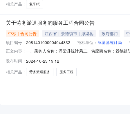
相关产品：
复印纸
关于劳务派遣服务的服务工程合同公告
中标｜合同公告
江西省｜景德镇市｜浮梁县
政府部门
中
项目编号：
2081401000004044832
招标单位：
浮梁县统计局
一、采购人名称：浮梁县统计局二、供应商名称：景德镇弘信人
正文内容：
同编号：2024M1023360222000029六、合同内容：
发布时间：
2024-10-23 19:12
它事项：无八、联系方式1、采购人名称：浮梁县统计局联系人
相关产品：
劳务派遣服务
服务工程
NEW
HOT
5折起