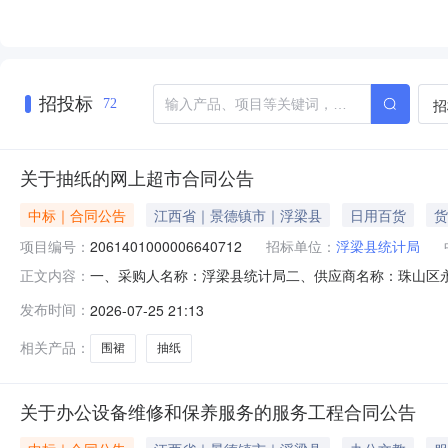
招投标
招
72
关于抽纸的网上超市合同公告
中标｜合同公告
江西省｜景德镇市｜浮梁县
日用百货
货
项目编号：
2061401000006640712
招标单位：
浮梁县统计局
一、采购人名称：浮梁县统计局二、供应商名称：珠山区永欣百
正文内容：
2026M0722360222000413六、合同内容：序号标项名称
发布时间：
2026-07-25 21:13
240.0015.537202美厨围裙美厨美厨围裙条1000.
相关产品：
围裙
抽纸
关于办公设备维修和保养服务的服务工程合同公告