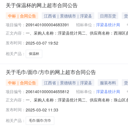
关于保温杯的网上超市合同公告
中标｜合同公告
江西省｜景德镇市｜浮梁县
日用百货
货
项目编号：
2091401000004683391
招标单位：
浮梁县统计局
一、采购人名称：浮梁县统计局二、供应商名称：西湖区鼎铭杯
正文内容：
号：2025M0307360222000405六、合同内容：序号
发布时间：
2025-03-07 19:52
况：七、其它事项：无八、联系方式1、采购人名称：浮梁县
相关产品：
保温杯
关于毛巾/面巾/方巾的网上超市合同公告
中标｜合同公告
江西省｜景德镇市｜浮梁县
服装布料
货
项目编号：
2061401000004655812
招标单位：
浮梁县统计局
一、采购人名称：浮梁县统计局二、供应商名称：珠山区永欣百
正文内容：
2025M0228360222000002六、合同内容：序号标项名称
发布时间：
2025-03-02 11:33
的基本概况：七、其它事项：无八、联系方式1、采购人名称：
相关产品：
毛巾/面巾/方巾