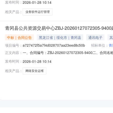
发布时间：
2026-01-28 10:14
方式：13846719252六、合同主要信息主要标的：序号名
相关产品：
业务软件运行管理
青冈县公共资源交易中心ZBJ-20260127072305-9
中标｜合同公告
黑龙江省｜绥化市｜青冈县
通讯电子
其
项目编号：
a727472f5a7f4d028707aa23eed8c50b
招标单位：
青
一、合同编号：ZBJ-20260127072305-9400二、合同名称
正文内容：
合同主体采购人(甲方)：青冈县公共资源交易中心地址：青
发布时间：
2026-01-28 10:14
系方式：13846719252六、合同主要信息主要标的：序号
相关产品：
网络安全运维
NEW
HOT
5折起