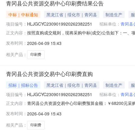
青冈县公共资源交易中心印刷费结果公告
中标｜中标通知
黑龙江省｜绥化市｜青冈县
制造生产
服
项目编号：
HLJGCYC2309019920262382251
招标单位：
青冈县
按照直购成交规则，现将采购中标(成交)公告如下：一、项目编
正文内容：
青冈县嘉乐广告设计社供应商地址：黑龙江省绥化市青冈县黑龙江
发布时间：
2026-04-09 15:43
0914:53:26四、主要标的信息标的类型：服务类名
相关产品：
印刷费
青冈县公共资源交易中心印刷费直购
招标｜招标公告
黑龙江省｜绥化市｜青冈县
制造生产
服
项目编号：
HLJGCYC2309019920262382251
招标单位：
青冈县
青冈县公共资源交易中心印刷费预算金额：￥68200元
正文内容：
列明行业服务周期：30天供应商资格：一、符合《中华
发布时间：
2026-04-09 15:43
定的资格要求：无。四、本项目不接受联合体参与异议处理项：
HLJGCYC230901992
相关产品：
印刷费