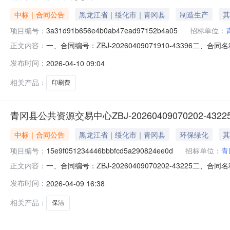
中标｜合同公告
黑龙江省｜绥化市｜青冈县
制造生产
其
项目编号：
3a31d91b656e4b0ab47ead97152b4a05
招标单位：
一、合同编号：ZBJ-20260409071910-43396二、合同名
正文内容：
同主体采购人(甲方)：青冈县公共资源交易中心地址：青冈县
发布时间：
2026-04-10 09:04
系方式：165345668833六、合同主要信息主要标的：序
相关产品：
印刷费
青冈县公共资源交易中心ZBJ-20260409070202-4
中标｜合同公告
黑龙江省｜绥化市｜青冈县
环保绿化
其
项目编号：
15e9f051234446bbbfcd5a290824ee0d
招标单位：
青
一、合同编号：ZBJ-20260409070202-43225二、合同名称
正文内容：
主体采购人(甲方)：青冈县公共资源交易中心地址：青冈县
发布时间：
2026-04-09 16:38
冈县阳光新城小区2期西厢房负1层7号车库联系方式：1576
相关产品：
保洁