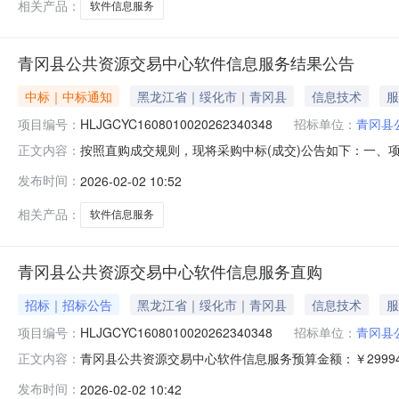
相关产品：
软件信息服务
青冈县公共资源交易中心软件信息服务结果公告
中标｜中标通知
黑龙江省｜绥化市｜青冈县
信息技术
服
项目编号：
HLJGCYC1608010020262340348
招标单位：
青冈县
按照直购成交规则，现将采购中标(成交)公告如下：一、项目编
正文内容：
名称：北京正福易采通科技有限公司供应商地址：北京市市辖区房山
发布时间：
2026-02-02 10:52
要标的信息标的类型：服务类名称：软件信息服务项目周期
相关产品：
软件信息服务
青冈县公共资源交易中心软件信息服务直购
招标｜招标公告
黑龙江省｜绥化市｜青冈县
信息技术
服
项目编号：
HLJGCYC1608010020262340348
招标单位：
青冈县
青冈县公共资源交易中心软件信息服务预算金额：￥299
正文内容：
行业：软件和信息技术服务业服务周期：365天供应商
发布时间：
2026-02-02 10:42
足的需求：无。三、特定的资格要求：无。四、本项目不接受联