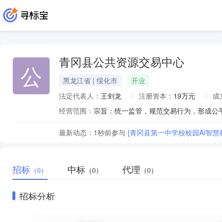
青冈县公共资源交易中心
公
黑龙江省 | 绥化市
开业
法定代表人：
王剑龙
注册资本：
19万元
成
经营范围：
最新动态：
1秒前
参与
[青冈县第一中学校校园AI智慧
招标
中标
代理
（0）
（0）
（0）
招标分析