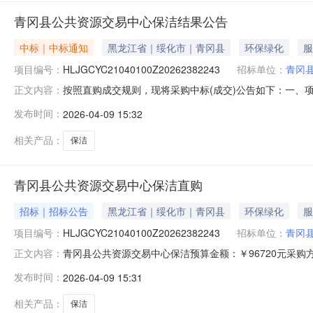
青冈县公共资源交易中心保洁结果公告
中标｜中标通知
黑龙江省｜绥化市｜青冈县
环保绿化
服
项目编号：
HLJGCYC21040100Z20262382243
招标单位：
青冈
按照直购成交规则，现将采购中标(成交)公告如下：一、项目编
正文内容：
黑龙江斯星物业管理有限公司供应商地址：黑龙江省绥化市青
发布时间：
2026-04-09 15:32
04-0914:57:41四、主要标的信息标的类型：服务
相关产品：
保洁
青冈县公共资源交易中心保洁直购
招标｜招标公告
黑龙江省｜绥化市｜青冈县
环保绿化
服
项目编号：
HLJGCYC21040100Z20262382243
招标单位：
青冈
青冈县公共资源交易中心保洁预算金额：￥96720元采
正文内容：
务周期：365天供应商资格：一、符合《中华人民共和
发布时间：
2026-04-09 15:31
要求：无。四、本项目不接受联合体参与异议处理项：如有异议
HLJGCYC21040100Z2026
相关产品：
保洁