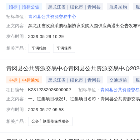
招标｜招标公告
黑龙江省｜绥化市｜青冈县
服务采购
服
招标单位：
青冈县公共资源交易中心
黑龙江省政府采购框架协议采购入围供应商退出公告发布时间:
正文内容：
目申请退出原因,现申请退出框架协议电子化采购系统。20
发布时间：
2026-05-29 10:29
相关产品：
车辆维修
车辆保养
青冈县公共资源交易中心青冈县公共资源交易中心2026
中标｜中标通知
黑龙江省｜绥化市｜青冈县
交通运输
服
项目编号：
K2312232026000002
招标单位：
青冈县公共资源交易
一、征集项目概况1、征集项目名称：青冈县公共资源交易中
正文内容：
K23122320260000023、征集项目简介：（1
发布时间：
2026-05-27 09:58
和《党政机关厉行节约反对浪费条例》的相关要求，根据
的有关规定，现开展2026-2027年度
相关产品：
公务车辆维修保养服务