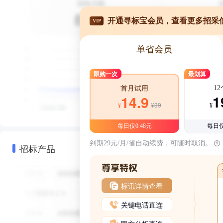
开通寻标宝会员，查看更多招采
VIP
单省会员
限购一次
最划算
1
首月试用
1
14.9
¥39
¥
¥
每日仅0.48元
每日仅
到期29元/月/省自动续费，可随时取消。
招标产品
标讯详情查看
关键电话直连