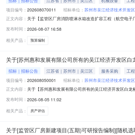
招标｜招标公告
江苏省｜苏州市｜吴江区
机械设备
工程
项目编号：
202608070011
招标单位：
苏州市吴江经济技术开发区
关于【监管区厂房消防喷淋水箱改造扩容工程（航空电子
正文内容：
EvaluationOnly.CreatedwithAspose.Words
发布时间：
2026-08-07 16:58
0716:12:04】苏州市吴江经济技术开发区发展集团
目）造价咨
相关产品：
预算编制
关于[苏州惠和发展有限公司所有的吴江经济开发区白龙
招标｜招标公告
江苏省｜苏州市｜吴江区
服务采购
工程
项目编号：
202608050001
招标单位：
苏州市吴江经济技术开发区
关于【苏州惠和发展有限公司所有的吴江经济开发区白龙
正文内容：
EvaluationOnly.CreatedwithAspose.Word
发布时间：
2026-08-05 11:02
08-0509:53:54】苏州市吴江经济技术开发区发
事项
相关产品：
房产评估
关于[监管区厂房新建项目(五期)可研报告编制][随机选