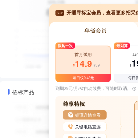
开通寻标宝会员，查看更多招采
VIP
单省会员
限购一次
最划算
1
首月试用
1
14.9
¥39
¥
¥
每日仅0.48元
每日仅
到期29元/月/省自动续费，可随时取消。
招标产品
标讯详情查看
关键电话直连