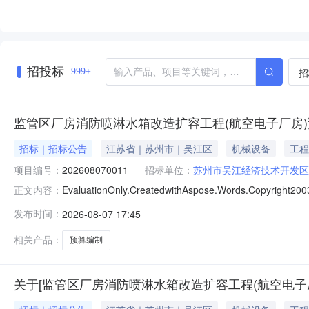
招投标
招
999+
监管区厂房消防喷淋水箱改造扩容工程(航空电子厂房
招标｜招标公告
江苏省｜苏州市｜吴江区
机械设备
工程
项目编号：
202608070011
招标单位：
苏州市吴江经济技术开发区
EvaluationOnly.CreatedwithAspose.Words
正文内容：
0716:12:04】苏州市吴江经济技术开发区发展集团
发布时间：
2026-08-07 17:45
目）造价咨询（中介服务事项）将在中介服务网上交易平台
相关产品：
预算编制
关于[监管区厂房消防喷淋水箱改造扩容工程(航空电子厂