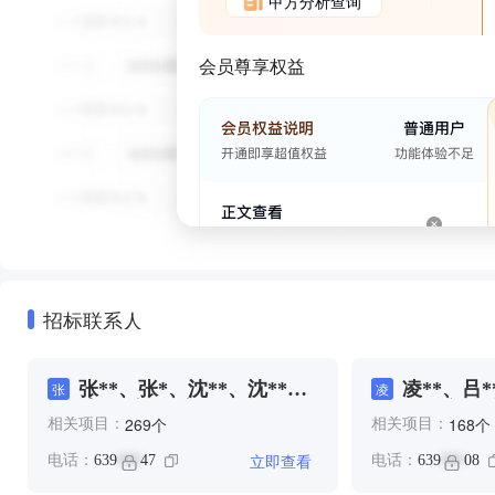
甲方分析查询
会员尊享权益
招标联系人
张**、张*、沈**、沈**、
凌**、吕
张
凌
沈*、邱*、邱**
**、殷*、
个
个
269
168
相关项目：
相关项目：
**
立即查看
电话：
639
47
电话：
639
08
***
***