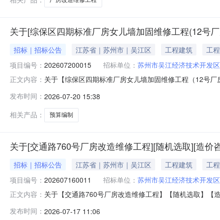
关于[综保区四期标准厂房女儿墙加固维修工程(12号厂房
招标｜招标公告
江苏省｜苏州市｜吴江区
工程建筑
工程
项目编号：
202607200015
招标单位：
苏州市吴江经济技术开发区
关于【综保区四期标准厂房女儿墙加固维修工程（12号
正文内容：
EvaluationOnly.CreatedwithAspose.Words
发布时间：
2026-07-20 15:38
2014:40:28】苏州市吴江经济技术开发区发展集团
目）造价
相关产品：
预算编制
关于[交通路760号厂房改造维修工程][随机选取][造
招标｜招标公告
江苏省｜苏州市｜吴江区
工程建筑
工程
项目编号：
202607160011
招标单位：
苏州市吴江经济技术开发区
关于【交通路760号厂房改造维修工程】【随机选取】【造价咨询】中介服务机构
正文内容：
号厂房改造维修工程采购公告【发布时间：2026-07-1
发布时间：
2026-07-17 11:06
（中介服务事项）将在中介服务网上交易平台进行公开采购