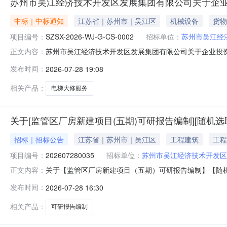
苏州市吴江经济技术开发区发展集团有限公司关于企
中标｜中标通知
江苏省｜苏州市｜吴江区
机械设备
货物
项目编号：
SZSX-2026-WJ-G-CS-0002
招标单位：
苏州市吴江经
苏州市吴江经济技术开发区发展集团有限公司关于企业投资服务
正文内容：
资服务中心电梯大修服务国企采购招标项目三、中标信息：供
发布时间：
2026-07-28 19:08
王帅,夏丽娟,杨培芳,王真五、公告期限自本公告发布之
理机构一次性付
相关产品：
电梯大修服务
关于[监管区厂房新建项目(五期)可研报告编制][随机选
招标｜招标公告
江苏省｜苏州市｜吴江区
工程建筑
工程
项目编号：
202607280035
招标单位：
苏州市吴江经济技术开发区
关于【监管区厂房新建项目（五期）可研报告编制】【随机选取】【其他】中介服
正文内容：
区厂房新建项目（五期）可研报告编制采购公告【发布时间：2
发布时间：
2026-07-28 16:30
房新建项目（五期）可研报告编制（中介服务项目）其他
相关产品：
可研报告编制