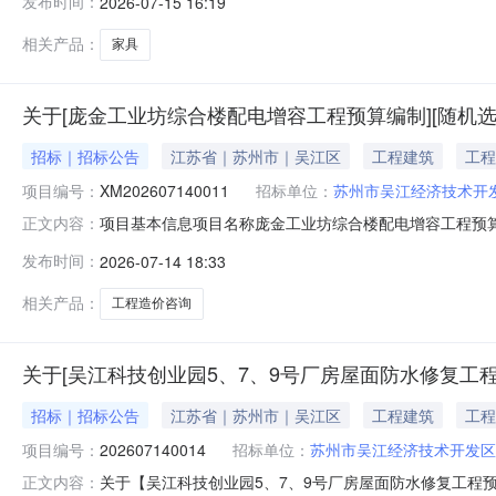
发布时间：
2026-07-15 16:19
相关产品：
家具
关于[庞金工业坊综合楼配电增容工程预算编制][随机选
招标｜招标公告
江苏省｜苏州市｜吴江区
工程建筑
工程
项目编号：
XM202607140011
招标单位：
苏州市吴江经济技术开
项目基本信息项目名称庞金工业坊综合楼配电增容工程预算编
正文内容：
容预算编制服务金额2000.0元竞价最低价竞价最高价
发布时间：
2026-07-14 18:33
913205092513034950法定代表人周金林法人类
取服
相关产品：
工程造价咨询
关于[吴江科技创业园5、7、9号厂房屋面防水修复工程
招标｜招标公告
江苏省｜苏州市｜吴江区
工程建筑
工程
项目编号：
202607140014
招标单位：
苏州市吴江经济技术开发区
关于【吴江科技创业园5、7、9号厂房屋面防水修复工程预算编制】【随机
正文内容：