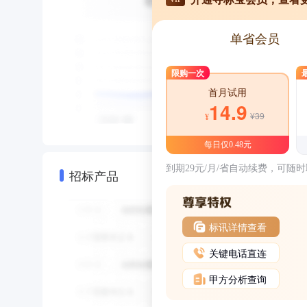
单省会员
限购一次
首月试用
14.9
¥39
¥
每日仅0.48元
到期29元/月/省自动续费，可随
招标产品
标讯详情查看
关键电话直连
甲方分析查询