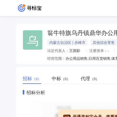
翁牛特旗乌丹镇鼎华办公
乌
内蒙古自治区 | 赤峰市
其他综合零售
法定代表人：
王国影
注册资本：
-
经营范围：
招标
中标
代理
（0）
（0）
（0）
招标分析
开通寻标宝会员，查看
VIP