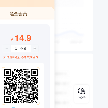
黑金会员
14.9
¥
支付后可进行选择生效省份
公众号