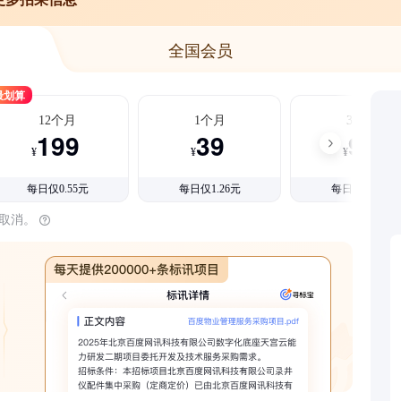
全国会员
最划算
12个月
1个月
3个月
199
39
99
¥
¥
¥
每日仅0.55元
每日仅1.26元
每日仅1.08元
时取消。