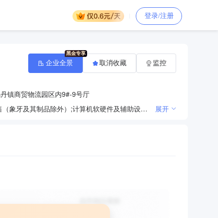
登录/注册
企业全景
取消收藏
监控
丹镇商贸物流园区内9#-9号厅
办公用品销售;日用百货销售;体育用品及器材零售;文具用品零售;五金产品零售;工艺美术品及礼仪用品销售（象牙及其制品除外）;计算机软硬件及辅助设备零售;音响设备销售;家具销售;日用家电零售;第一类医疗器械销售;服装服饰零售;日用品销售;打字复印
展开