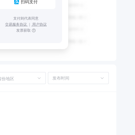
扫码支付
支付则代表同意
交易服务协议
｜
用户协议
发票获取
省份地区