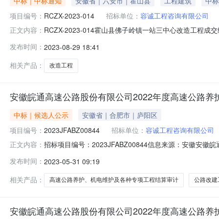
中标｜中标通知
安徽省｜六安市｜霍山县
工程建筑
中标
项目编号：
RCZX-2023-014
招标单位：
容诚工程咨询有限公司
RCZX-2023-014霍山县佛子岭镇一站三中心改造工程
正文内容：
安徽强宏市政工程有限公司承包人地址：安徽省六安市霍山
发布时间：
2023-08-29 18:41
项目名称：霍山县佛子岭镇一站三中心改造工程施工范围
234101287067
相关产品：
改造工程
安徽皖通高速公路股份有限公司2022年度高速公路养
中标｜候选人公示
安徽省｜合肥市｜庐阳区
项目编号：
2023JFABZ00844
招标单位：
容诚工程咨询有限公司
招标项目编号：2023JFABZ00844信息来源：安徽安
正文内容：
05-3017:00信息来源：安徽安徽皖通高速公路股份有
发布时间：
2023-05-31 09:19
高速公路养护、机电维护及各种专项工程结算审计项目（招标编
相关产品：
高速公路养护、机电维护及各种专项工程结算审计
公路改建
安徽皖通高速公路股份有限公司2022年度高速公路养