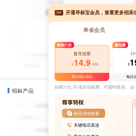
开通寻标宝会员，查看更多招采
VIP
单省会员
限购一次
最划算
1
首月试用
1
14.9
¥39
¥
¥
每日仅0.48元
每日仅
到期29元/月/省自动续费，可随时取消。
招标产品
标讯详情查看
关键电话直连