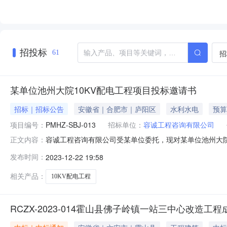
招投标
招
61
某单位池州大院10KV配电工程项目投标邀请书
招标｜招标公告
安徽省｜合肥市｜庐阳区
水利水电
预算
项目编号：
PMHZ-SBJ-013
招标单位：
容诚工程咨询有限公司
容诚工程咨询有限公司受某单位委托，现对某单位池州大院
正文内容：
池州大院10KV配电工程，具体详见工程量清单。3.计划工
发布时间：
2023-12-22 19:58
民币）：（大写）：肆拾伍万柒仟玖佰肆拾元陆角柒分，（小
效的
相关产品：
10KV配电工程
RCZX-2023-014霍山县佛子岭镇一站三中心改造工