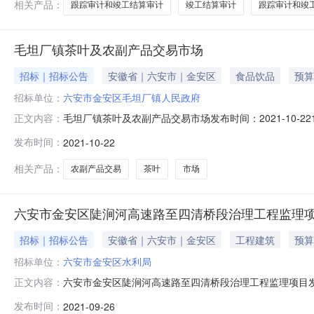
相关产品：
跟踪审计和竣工结算审计
竣工结算审计
跟踪审计和竣
毛坦厂镇茶叶及农副产品交易市场
招标｜招标公告
安徽省｜六安市｜金安区
食品饮品
预算
招标单位：
六安市金安区毛坦厂镇人民政府
毛坦厂镇茶叶及农副产品交易市场发布时间：2021-10-221
正文内容：
金安区政府投资限额以下及抢险救灾应急工程施工企业诚
发布时间：
2021-10-22
公告如下：一、项目概况1、编号：2021-SJYH-154注
相关产品：
农副产品交易
茶叶
市场
六安市金安区陡涧河高速路至四清桥段治理工程监理
招标｜招标公告
安徽省｜六安市｜金安区
工程建筑
预算
招标单位：
六安市金安区水利局
六安市金安区陡涧河高速路至四清桥段治理工程监理项目发布时间
正文内容：
号：E341502001001286金安区政府投资限额
发布时间：
2021-09-26
《金安区政府投资建设工程政府采购招标投标管理办法》（金