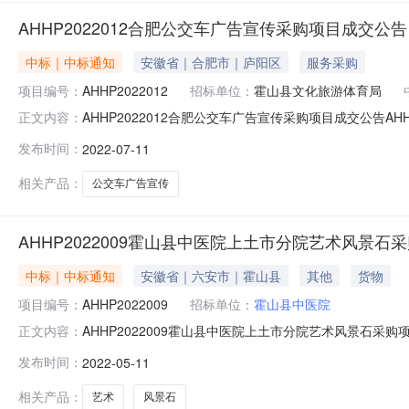
AHHP2022012合肥公交车广告宣传采购项目成交公告
中标｜中标通知
安徽省｜合肥市｜庐阳区
服务采购
项目编号：
AHHP2022012
招标单位：
霍山县文化旅游体育局
AHHP2022012合肥公交车广告宣传采购项目成交公告
正文内容：
AHHP2022012采购方式：竞争性谈判转单一来源采购
发布时间：
2022-07-11
安徽省合肥市蜀山区怀宁路西大溪地现代城三期45幢804
相关产品：
公交车广告宣传
AHHP2022009霍山县中医院上土市分院艺术风景石
中标｜中标通知
安徽省｜六安市｜霍山县
其他
货物
项目编号：
AHHP2022009
招标单位：
霍山县中医院
AHHP2022009霍山县中医院上土市分院艺术风景石采
正文内容：
医院上土市分院艺术风景石采购项目项目编号：AHHP202
发布时间：
2022-05-11
告文化传媒有限公司成交供应商联系地址：霍山县衡山镇迎驾
相关产品：
艺术
风景石