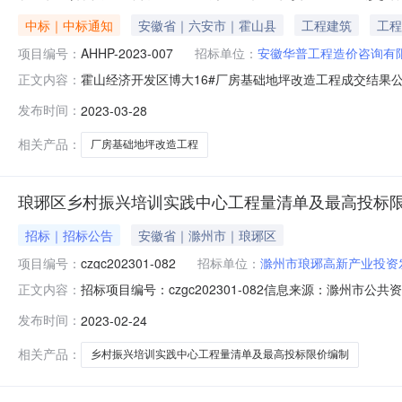
中标｜中标通知
安徽省｜六安市｜霍山县
工程建筑
工程
项目编号：
AHHP-2023-007
招标单位：
安徽华普工程造价咨询有
霍山经济开发区博大16#厂房基础地坪改造工程成交结果公示
正文内容：
开发区博大16#厂房基础地坪改造工程三、成交信息供应
发布时间：
2023-03-28
叁万陆仟捌佰伍拾元整（￥536850.00元）四、主要
纸及与之相关的国
相关产品：
厂房基础地坪改造工程
琅琊区乡村振兴培训实践中心工程量清单及最高投标
招标｜招标公告
安徽省｜滁州市｜琅琊区
项目编号：
czgc202301-082
招标单位：
滁州市琅琊高新产业投资
招标项目编号：czgc202301-082信息来源：滁州市
正文内容：
信息来源：滁州市公共资源交易平台电子交易系统琅琊区
发布时间：
2023-02-24
单及最高投标限价编制项目项目编号czgc202301-08
相关产品：
乡村振兴培训实践中心工程量清单及最高投标限价编制