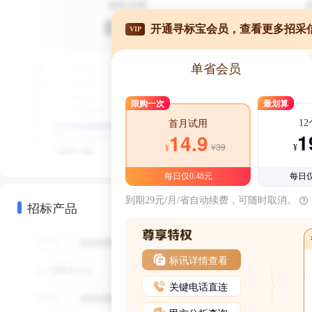
开通寻标宝会员，查看更多招采
VIP
单省会员
限购一次
最划算
1
首月试用
1
14.9
¥39
¥
¥
每日仅0.48元
每日仅
到期29元/月/省自动续费，可随时取消。
招标产品
标讯详情查看
关键电话直连