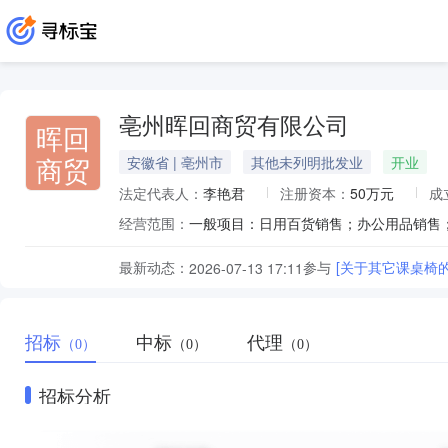
亳州晖回商贸有限公司
晖回
商贸
安徽省 | 亳州市
其他未列明批发业
开业
法定代表人：
李艳君
注册资本：
50万元
成
经营范围：
最新动态：
参与
[关于其它课桌椅
2026-07-13 17:11
招标
中标
代理
（0）
（0）
（0）
招标分析