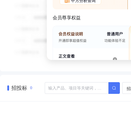
甲方分析查询
会员尊享权益
招投标
招
0