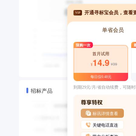
开通寻标宝会员，查看
VIP
单省会员
限购一次
首月试用
14.9
¥39
¥
每日仅0.48元
到期29元/月/省自动续费，可随
招标产品
标讯详情查看
关键电话直连