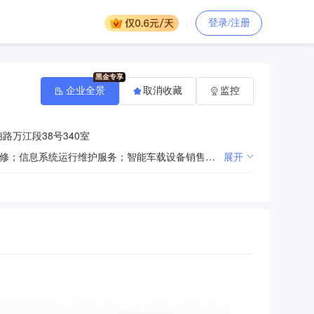
登录/注册
企业全景
取消收藏
监控
路万江段38号340室
一般项目：互联网销售（除销售需要许可的商品）；计算机软硬件及辅助设备零售；计算机及办公设备维修；信息系统运行维护服务；智能车载设备销售；办公设备销售；办公用品销售；特种劳动防护用品销售；体育用品及器材零售；文具用品零售；日用百货销售；个人卫生用品销售；机械设备销售；电子、机械设备维护（不含特种设备）；电力电子元器件销售；机械电气设备销售；光学仪器销售；实验分析仪器销售；电子产品销售。（除依法须经批准的项目外，凭营业执照依法自主开展经营活动）
展开