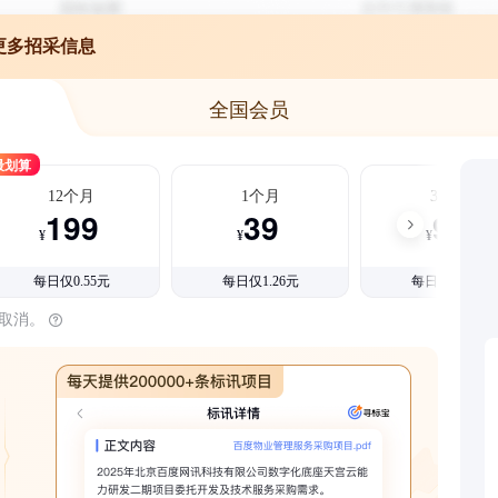
更多招采信息
全国会员
最划算
12个月
1个月
3个月
199
39
99
¥
¥
¥
每日仅0.55元
每日仅1.26元
每日仅1.08元
时取消。