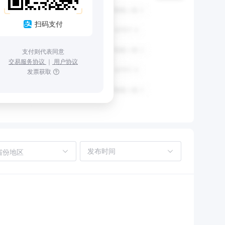
扫码支付
支付则代表同意
交易服务协议
｜
用户协议
发票获取
省份地区