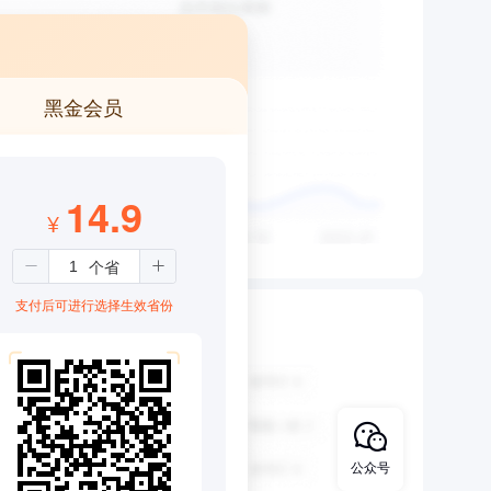
黑金会员
14.9
¥
支付后可进行选择生效省份
公众号