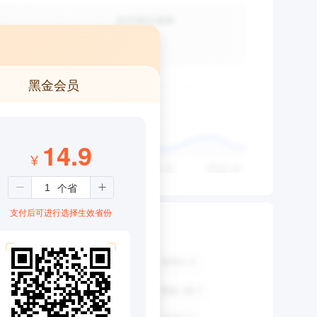
黑金会员
14.9
¥
支付后可进行选择生效省份