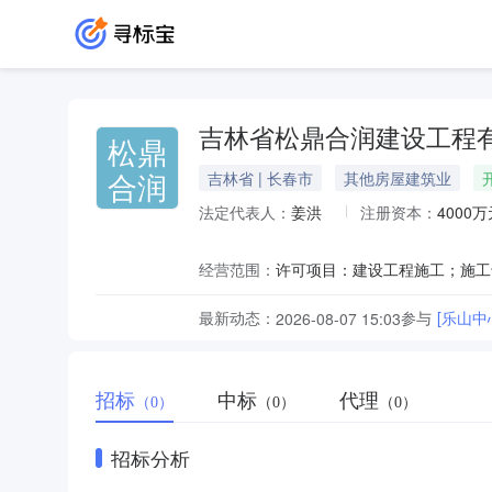
吉林省松鼎合润建设工程
松鼎
合润
吉林省 | 长春市
其他房屋建筑业
法定代表人：
姜洪
注册资本：
4000万
经营范围：
最新动态：
参与
[乐山中
2026-08-07 15:03
招标
中标
代理
（0）
（0）
（0）
招标分析