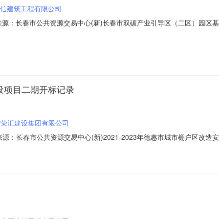
信建筑工程有限公司
001信息来源：长春市公共资源交易中心(新)长春市双碳产业引导区（二区）
:00信息来源：长春市公共资源交易中心(新)开标参与人开标地点莲花山开标室1开
;工期:日历天;质量要求:;保证金金额:0.00元,投标文件递交时间:WedJun0
建设项目二期开标记录
省荣汇建设集团有限公司
1信息来源：长春市公共资源交易中心(新)2021-2023年德惠市城市棚户区改造安
标地点凯利中心开标三室开标时间2023-04-2609:00开标记录内容
.00元,投标文件递交时间:TueApr2514:49:57CST2023,投标人名