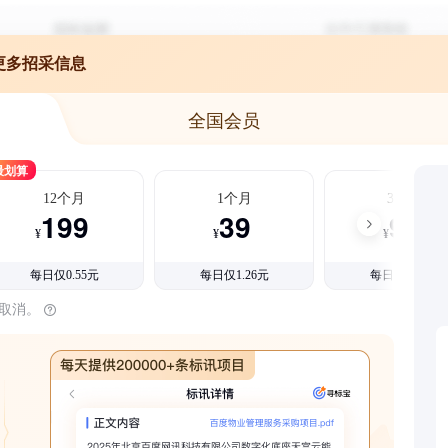
更多招采信息
全国会员
最划算
12个月
1个月
3个月
199
39
99
¥
¥
¥
每日仅0.55元
每日仅1.26元
每日仅1.08元
时取消。