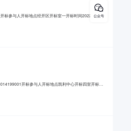
001开标参与人开标地点经开区开标室一开标时间2022-11-
公众号
金金额:0.00元,投标文件递交时
;质量要求:;保
01014199001开标参与人开标地点凯利中心开标四室开标时
量要求:;保证金金额:0.00元,投标文件递交时间:未上传,投标人名