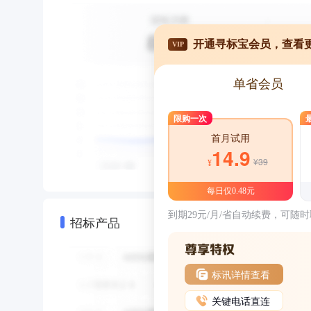
开通寻标宝会员，查看
VIP
单省会员
限购一次
首月试用
14.9
¥39
¥
每日仅0.48元
到期29元/月/省自动续费，可随
招标产品
标讯详情查看
关键电话直连