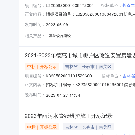
项目编号：
L3205820001008472001
招标单位：
长春丰
招标项目编号：L3205820001008472
正文内容：
水）工程开标记录开标时间：2023-06-0909
发布时间：
2023-06-09
丰信建筑工程有限公司;项目负责人:;报价:0.00元/%
相关产品：
基础设施建设
2021-2023年德惠市城市棚户区改造安置房
中标｜开标公示
吉林省｜长春市｜南关区
项目编号：
K3205820001015296001
招标单位：
吉林
招标项目编号：K320582000101529600
正文内容：
息来源：长春市公共资源交易中心(新)开标参与人开
发布时间：
2023-04-27 11:34
价:0.00元/%;工期:日历天;质量要求:;保证金金额:0
2023年雨污水管线维护施工开标记录
中标｜开标公示
吉林省｜长春市｜南关区