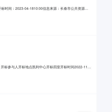
标时间：2023-04-1810:00信息来源：长春市公共资源交
限公司;项目负责人:;报价:0.00元/%;工期:日历天;质量要
001开标参与人开标地点凯利中心开标四室开标时间2022-11-
证金金额:0.00元,投标文件递交时
量要求:;保