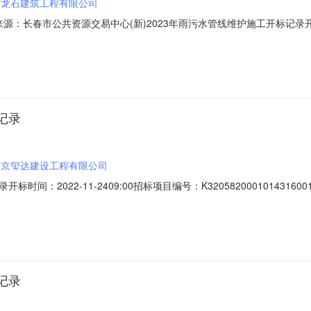
省龙石建筑工程有限公司
1信息来源：长春市公共资源交易中心(新)2023年雨污水管线维护施工开标记录开
时间2023-04-1810:00开标记录内容投标人名称:吉林省龙石建筑工程有
pr1716:51:02CST2023,投标人名称:吉林省松鼎合润建设工程有限
记录
省京玺达建设工程有限公司
：2022-11-2409:00招标项目编号：K3205820001014316
设工程有限公司;项目负责人:;报价:0.00元/%;工期:日历天;质量要求:;保
名称:吉林省佳骅路桥建设有限公司;项目负责人:;报价:0.00元/%;工期:日历天;质
记录