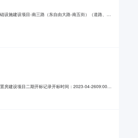
园区基础设施建设项目-南三路（东自由大路-南五街）（道路、排
标时间2023-06-0909:00开标记录内容投标人名称:长春
714:
置房建设项目二期开标记录开标时间：2023-04-2609:00信
投标人名称:吉林省荣汇建设集团有限公司;项目负责人:;报