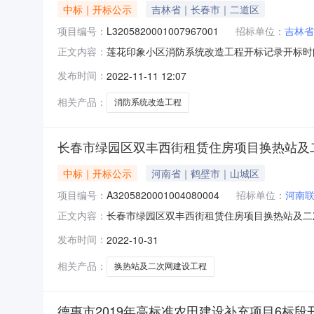
中标｜开标公示
吉林省｜长春市｜二道区
项目编号：
L3205820001007967001
招标单位：
吉林省
莲花印象小区消防系统改造工程开标记录开标时间：2022
正文内容：
记录内容投标人名称:吉林省永成建设工程有限公司;项目负
发布时间：
2022-11-11 12:07
名称:风佳建设有限责任公司;项目负责人:;报价:0.0
相关产品：
消防系统改造工程
长春市绿园区双丰西街租赁住房项目换热站及
中标｜开标公示
河南省｜鹤壁市｜山城区
项目编号：
A3205820001004080004
招标单位：
河南
长春市绿园区双丰西街租赁住房项目换热站及二次网建设工
正文内容：
开标时间2022-10-3113:00开标记录内容投标
发布时间：
2022-10-31
标人名称:吉林省松鼎合润建设工程有限公司;项目负责人
相关产品：
换热站及二次网建设工程
德惠市2019年高标准农田建设补充项目6标段