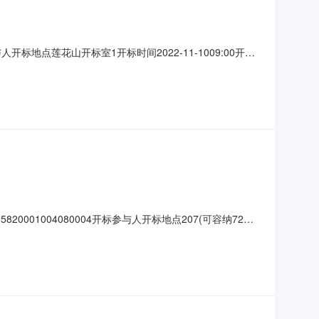
与人开标地点莲花山开标室1开标时间2022-11-1009:00开标
文件递交时间:WedNov0917:04:47CST2022,投标人
0001004080004开标参与人开标地点207(可容纳72人)
天;质量要求:;保证金金额:0.00元,投标文件递交时间:未上传,投