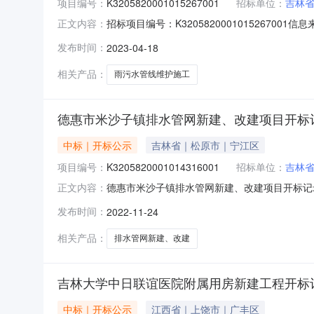
项目编号：
K3205820001015267001
招标单位：
吉林
招标项目编号：K320582000101526700
正文内容：
易中心(新)开标参与人开标地点凯利中心开标二室开标
发布时间：
2023-04-18
求:;保证金金额:0.00元,投标文件递交时间:MonA
相关产品：
雨污水管线维护施工
德惠市米沙子镇排水管网新建、改建项目开标
中标｜开标公示
吉林省｜松原市｜宁江区
项目编号：
K3205820001014316001
招标单位：
吉林
德惠市米沙子镇排水管网新建、改建项目开标记录开标时间
正文内容：
2409:00开标记录内容投标人名称:吉林省京玺达建
发布时间：
2022-11-24
间:WedNov2316:21:43CST2022,投标人
相关产品：
排水管网新建、改建
吉林大学中日联谊医院附属用房新建工程开标
中标｜开标公示
江西省｜上饶市｜广丰区