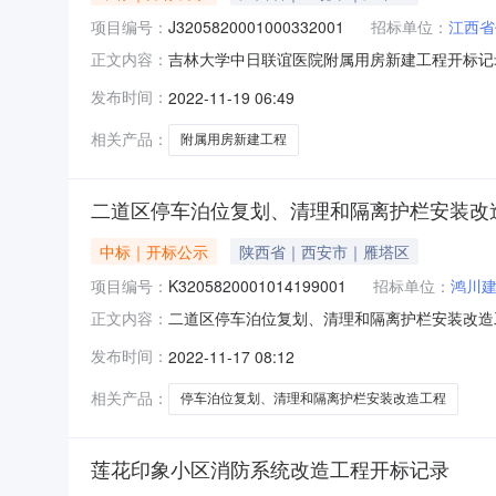
项目编号：
J3205820001000332001
招标单位：
江西省
吉林大学中日联谊医院附属用房新建工程开标记录开标时间
正文内容：
1809:30开标记录内容投标人名称:江西省亿恺建设
发布时间：
2022-11-19 06:49
间:ThuNov1713:03:38CST2022,投标
相关产品：
附属用房新建工程
二道区停车泊位复划、清理和隔离护栏安装改
中标｜开标公示
陕西省｜西安市｜雁塔区
项目编号：
K3205820001014199001
招标单位：
鸿川
二道区停车泊位复划、清理和隔离护栏安装改造工程开标
正文内容：
间2022-11-1609:00开标记录内容投标人名称
发布时间：
2022-11-17 08:12
称:河南联润建筑工程有限公司;项目负责人:;报价:0
相关产品：
停车泊位复划、清理和隔离护栏安装改造工程
莲花印象小区消防系统改造工程开标记录