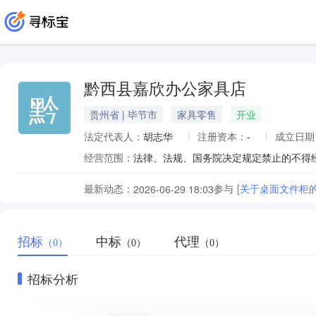
黔西县嘉欣办公家具店
黔
贵州省 | 毕节市
家具零售
开业
法定代表人：
胡志华
注册资本：
-
成立日期
经营范围：
最新动态：
参与
[关于桌面文件柜
2026-06-29 18:03
招标
中标
代理
（0）
（0）
（0）
招标分析