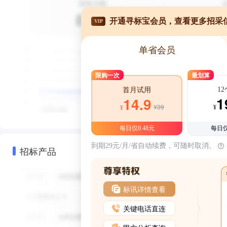
开通寻标宝会员，查看更多招采
VIP
单省会员
限购一次
最划算
1
首月试用
1
14.9
¥39
¥
¥
每日仅0.48元
每日仅
到期29元/月/省自动续费，可随时取消。
招标产品
标讯详情查看
关键电话直连