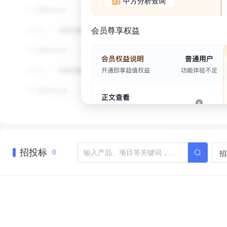
甲方分析查询
会员尊享权益
招投标
招
0