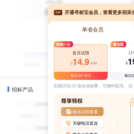
开通寻标宝会员，查看更多招采
VIP
单省会员
限购一次
最划算
1
首月试用
1
14.9
¥39
¥
¥
每日仅0.48元
每日仅
到期29元/月/省自动续费，可随时取消。
招标产品
标讯详情查看
关键电话直连