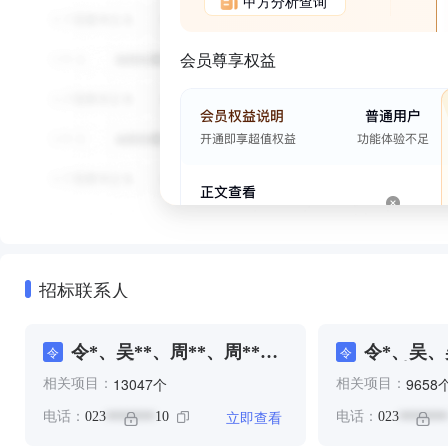
甲方分析查询
会员尊享权益
招标联系人
令*、吴**、周**、周**、
令*、吴、
令
令
王**、赵**
**、赵**
个
13047
9658
相关项目：
相关项目：
立即查看
电话：
023
10
电话：
023
*******
*******