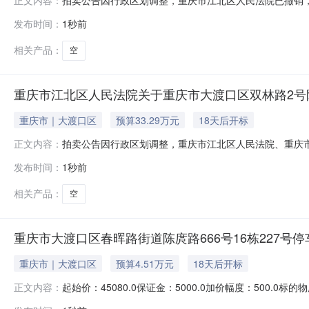
正文内容：
年8月25日10时（延时除外）对以下标的物进行公开拍卖活动，申请执行
发布时间：
1秒前
user_id=9123372036854775060）进行公
相关产品：
空
重庆市江北区人民法院关于重庆市大渡口区双林路2号附1
重庆市｜大渡口区
预算33.29万元
18天后开标
拍卖公告因行政区划调整，重庆市江北区人民法院、重庆市
正文内容：
08月24日10时至2026年08月25日10时（延时的除外）对
发布时间：
1秒前
卖，现公告如下：一、拍卖标的物：重庆市大渡口区双林路2号
相关产品：
空
重庆市大渡口区春晖路街道陈庹路666号16栋227号
重庆市｜大渡口区
预算4.51万元
18天后开标
起始价：45080.0保证金：5000.0加价幅度：500
正文内容：
销，本案的相关执行工作由重庆市两江新区人民法院继续办理。