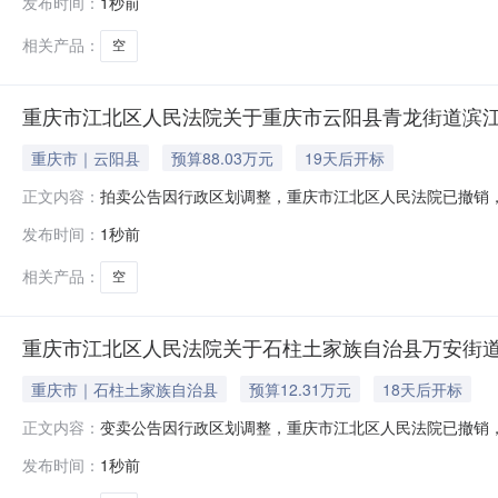
发布时间：
1秒前
卖活动，申请执行人依法选定在京东司法拍卖网络平台（http:
相关产品：
空
重庆市江北区人民法院关于重庆市云阳县青龙街道滨江东路1
重庆市｜云阳县
预算88.03万元
19天后开标
拍卖公告因行政区划调整，重庆市江北区人民法院已撤销，本
正文内容：
年8月26日10时（延时的除外）对以下标的物进行公开拍卖活动，申请
发布时间：
1秒前
user_id=9123372036854775060）进行公开
相关产品：
空
重庆市江北区人民法院关于石柱土家族自治县万安街道都督大
重庆市｜石柱土家族自治县
预算12.31万元
18天后开标
变卖公告因行政区划调整，重庆市江北区人民法院已撤销，本
正文内容：
10月23日10时（延时的除外）在重庆市两江新区人民法院京东
发布时间：
1秒前
族自治县万安街道都督大道66号（财信城）第13幢（商业）吊