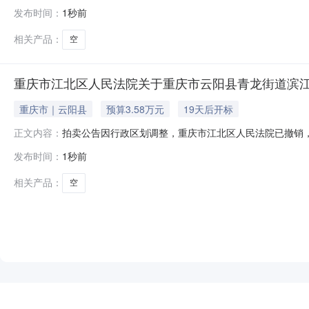
月26日10时（延时的除外）对以下标的物进行公开拍卖活动，申请执行人
发布时间：
1秒前
user_id=9123372036854775060）进行公
相关产品：
空
重庆市江北区人民法院关于重庆市云阳县青龙街道滨江东路
重庆市｜云阳县
预算3.58万元
19天后开标
拍卖公告因行政区划调整，重庆市江北区人民法院已撤销，本
正文内容：
月26日10时（延时的除外）对以下标的物进行公开拍卖活动，申请执行人
发布时间：
1秒前
user_id=9123372036854775060）进行公
相关产品：
空
NEW
HOT
5折起