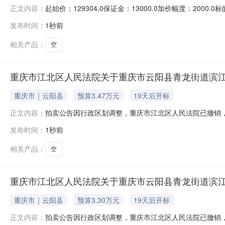
起始价：129304.0保证金：13000.0加价幅度：2
正文内容：
人民法院已撤销，本案的相关执行工作由重庆市两江新区人民法
发布时间：
1秒前
两江新区人民法院京东网司法拍卖网络平台（网址：http://
相关产品：
空
重庆市江北区人民法院关于重庆市云阳县青龙街道滨江东路
重庆市｜云阳县
预算3.47万元
19天后开标
拍卖公告因行政区划调整，重庆市江北区人民法院已撤销，本
正文内容：
月26日10时（延时的除外）对以下标的物进行公开拍卖活动，申请执行人
发布时间：
1秒前
user_id=9123372036854775060）进行公
相关产品：
空
重庆市江北区人民法院关于重庆市云阳县青龙街道滨江东路
重庆市｜云阳县
预算3.30万元
19天后开标
拍卖公告因行政区划调整，重庆市江北区人民法院已撤销，本
正文内容：