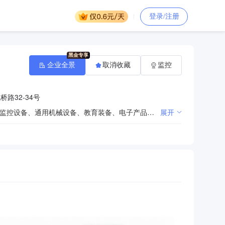
登录/注册
企业全景
取消收藏
监控
路32-34号
计算机软件、计算机辅助设备、计算机硬件、计算机外围设备、办公设备、物联网智能产品、智能装备、监控设备、通用机械设备、教育装备、电子产品及多媒体设备、人工智能设备、3D打印设备、办公设备耗材、文教文体用品、体育器材、厨房用品及设备、五金交电、日用品、花卉作物、家具及室内装饰材料、环保工程材料的销售；计算机软硬件、办公设备和专用设备维修；软件开发、网站设计制作及维护服务、互联网信息服务；广告制作、广告发布、图文设计、电脑动画设计、制作，广告包装装潢印刷品和其它印刷品的销售；道具及云服务器租赁；安防监控系统、亮化工程、太阳能光伏电站系统、电子显示屏及舞台设备、多媒体广播系统设备及配件的设计、安装、维修服务；弱电系统、建筑装修装饰工程、水电气化系统的设计、安装及维修服务；智慧城市与智慧楼宇信息技术服务、智能产品及智能电网技术咨询、设计、安装、维修服务；环保工程、消防设施工程安装及维修服务；企业管理、品牌营销、会展业服务、农业科技信息的推广、咨询服务；信息集成服务；智能网络控制系统、网络技术、通讯工程、网络工程、安全防范系统、电子计算机与电子技术信息的咨询、设计、安装、维修服务（依法须经批准的项目，经相关部门批准后方可开屏经营活动）
展开