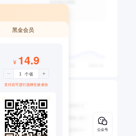
黑金会员
14.9
¥
支付后可进行选择生效省份
公众号