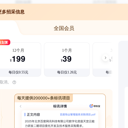
更多招采信息
全国会员
最划算
12个月
1个月
3个月
199
39
99
¥
¥
¥
每日仅0.55元
每日仅1.26元
每日仅1.08元
时取消。