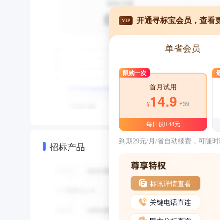
开通寻标宝会员，查看
VIP
单省会员
限购一次
首月试用
14.9
¥39
¥
每日仅0.48元
到期29元/月/省自动续费，可随
招标产品
标讯详情查看
关键电话直连