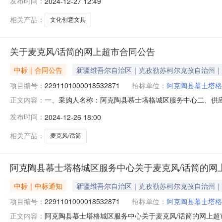
发布时间：
2024-12-27 12:49
力/deli0240张223.00511152晨光AGPA5201中国国
相关产品：
文化创意文具
关于麦克风/话筒的网上超市合同公告
中标｜合同公告
新疆维吾尔自治区｜克孜勒苏柯尔克孜自治州｜
项目编号：
2291101000018532871
招标单位：
阿克陶县慕士塔格
一、采购人名称：阿克陶县慕士塔格城区服务中心二、供
正文内容：
2291101000018532871五、合同编号：11N77347
发布时间：
2024-12-26 18:00
套1.00135013502BMBW专业功放机大功率纯后级酒
相关产品：
麦克风/话筒
阿克陶县慕士塔格城区服务中心关于麦克风/话筒的网
中标｜中标通知
新疆维吾尔自治区｜克孜勒苏柯尔克孜自治州｜
项目编号：
2291101000018532871
招标单位：
阿克陶县慕士塔格
阿克陶县慕士塔格城区服务中心关于麦克风/话筒的网上超市采
正文内容：