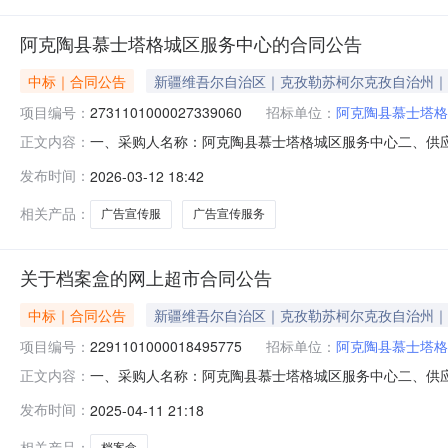
阿克陶县慕士塔格城区服务中心的合同公告
中标｜合同公告
新疆维吾尔自治区｜克孜勒苏柯尔克孜自治州｜
项目编号：
2731101000027339060
招标单位：
阿克陶县慕士塔格
一、采购人名称：阿克陶县慕士塔格城区服务中心二、供
正文内容：
2731101000027339060五、合同编号：11N77
发布时间：
2026-03-12 18:42
展板、彩页、户内外宣传栏、宣传海报、锦旗、袖标、旗帜、
相关产品：
广告宣传服
广告宣传服务
关于档案盒的网上超市合同公告
中标｜合同公告
新疆维吾尔自治区｜克孜勒苏柯尔克孜自治州｜
项目编号：
2291101000018495775
招标单位：
阿克陶县慕士塔格
一、采购人名称：阿克陶县慕士塔格城区服务中心二、供
正文内容：
号：2291101000018495775五、合同编号：11N77
发布时间：
2025-04-11 21:18
光/M&GADMN40223个47.00104702心相印H200抽纸心相印
相关产品：
档案盒