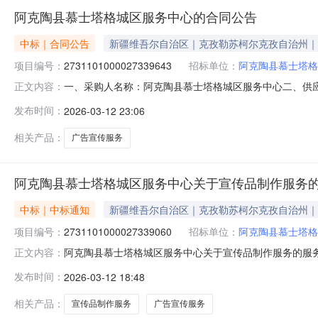
阿克陶县慕士塔格城区服务中心的合同公告
中标｜合同公告
新疆维吾尔自治区｜克孜勒苏柯尔克孜自治州｜
项目编号：
2731101000027339643
招标单位：
阿克陶县慕士塔格
一、采购人名称：阿克陶县慕士塔格城区服务中心二、供
正文内容：
2731101000027339643五、合同编号：11N77
发布时间：
2026-03-12 23:06
箱、展板、彩页、户内外宣传栏、宣传海报、锦旗、袖标、旗
相关产品：
广告宣传服务
阿克陶县慕士塔格城区服务中心关于宣传品制作服务
中标｜中标通知
新疆维吾尔自治区｜克孜勒苏柯尔克孜自治州｜
项目编号：
2731101000027339060
招标单位：
阿克陶县慕士塔格
阿克陶县慕士塔格城区服务中心关于宣传品制作服务的服务市场
正文内容：
克陶县慕士塔格城区服务中心关于宣传品制作服务的服务市场采购项
发布时间：
2026-03-12 18:48
购计划金额（元）:项目所在行政区划编码:653022项
相关产品：
宣传品制作服务
广告宣传服务