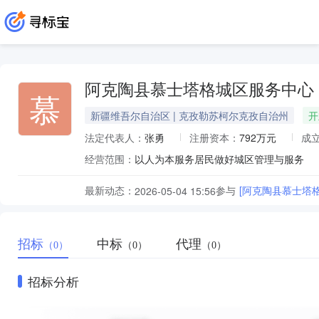
阿克陶县慕士塔格城区服务中心
慕
新疆维吾尔自治区 | 克孜勒苏柯尔克孜自治州
开
法定代表人：
张勇
注册资本：
792万元
成
经营范围：
以人为本服务居民做好城区管理与服务
最新动态：
参与
[阿克陶县慕士塔
2026-05-04 15:56
招标
中标
代理
（0）
（0）
（0）
招标分析