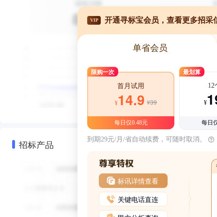
开通寻标宝会员，查看更多招采
VIP
单省会员
限购一次
最划算
1
首月试用
1
14.9
¥39
¥
¥
每日仅0.48元
每日仅
到期29元/月/省自动续费，可随时取消。
招标产品
标讯详情查看
关键电话直连