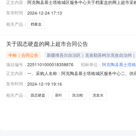
阿克陶县慕士塔格城区服务中心关于档案盒的网上超市采购项目
正文内容：
士塔格城区服务中心关于档案盒的网上超市采购项目采购项目项目
发布时间：
2024-12-24 17:13
（元）:项目所在行政区划编码:653022项目所在行政
相关产品：
档案盒
关于固态硬盘的网上超市合同公告
中标｜合同公告
新疆维吾尔自治区｜克孜勒苏柯尔克孜自治州｜
项目编号：
2251101000018358876
招标单位：
阿克陶县慕士塔格
一、采购人名称：阿克陶县慕士塔格城区服务中心二、供
正文内容：
2251101000018358876五、合同编号：11N7734
发布时间：
2024-12-19 19:16
想/lenovomsata32g个2.0058011602无型号茶叶/其它
相关产品：
固态硬盘
茶叶
洗洁精
洗发水