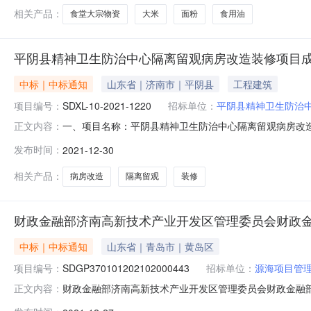
相关产品：
食堂大宗物资
大米
面粉
食用油
平阴县精神卫生防治中心隔离留观病房改造装修项目
中标｜中标通知
山东省｜济南市｜平阴县
工程建筑
项目编号：
SDXL-10-2021-1220
招标单位：
平阴县精神卫生防治
一、项目名称：平阴县精神卫生防治中心隔离留观病房改造装修项目
正文内容：
五、采购方式：竞争性谈判六、中标（成交）情况：成交供应
发布时间：
2021-12-30
单：方斌、方林、陈爱英。八、联系方式1.采购人：平阴县精
相关产品：
病房改造
隔离留观
装修
财政金融部济南高新技术产业开发区管理委员会财政
中标｜中标通知
山东省｜青岛市｜黄岛区
项目编号：
SDGP370101202102000443
招标单位：
源海项目管
财政金融部济南高新技术产业开发区管理委员会财政金融部财
正文内容：
会财政金融部财政投资项目工程造价评审服务项目中标公告一、