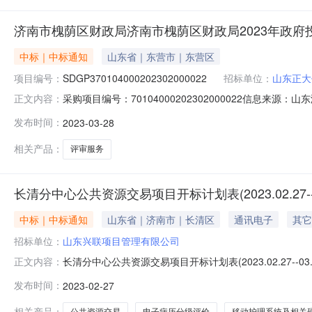
济南市槐荫区财政局济南市槐荫区财政局2023年政
中标｜中标通知
山东省｜东营市｜东营区
项目编号：
SDGP370104000202302000022
招标单位：
山东正大
采购项目编号：70104000202302000022信息来源
正文内容：
山东济南市槐荫区财政局济南市槐荫区财政局2023年政
发布时间：
2023-03-28
荫区财政局2023年政府投资项目评审服务三、项目编号：SDGP3
相关产品：
评审服务
长清分中心公共资源交易项目开标计划表(2023.02.27--0
中标｜中标通知
山东省｜济南市｜长清区
通讯电子
其它
招标单位：
山东兴联项目管理有限公司
长清分中心公共资源交易项目开标计划表(2023.02.27-
正文内容：
目竞争性磋商济南市长清区中医医院电子病历分级评价采购项
发布时间：
2023-02-27
购项目山东兴联项目管理有限公司三开303.0310:30拍
相关产品：
公共资源交易
电子病历分级评价
移动护理系统及相关