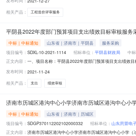
发布时间：
2021-12-27
目工程造价评审服务项目三、分包名称：E包E包财政投资项
相关产品：
工程造价评审服务
平阴县2022年度部门预算项目支出绩效目标审核服务
中标｜中标通知
山东省｜济南市｜平阴县
服务采购
项目编号：
SDXL-10-2021-1114
招标单位：
平阴县财政局
中标
一、项目名称：平阴县2022年度部门预算项目支出绩效目标审核
正文内容：
月24日五、招标方式：竞争性谈判六、中标情况：成交供应
发布时间：
2021-11-24
良刚。八、联系方式1.采购人：平阴县财政局地址：平阴县府
相关产品：
支出
绩效审核
济南市历城区港沟中心小学济南市历城区港沟中心小学
中标｜中标通知
山东省｜济南市｜历城区
项目编号：
SDGP370112202102000332
招标单位：
山东思盟电
济南市历城区港沟中心小学济南市历城区港沟中心小学（冶河
正文内容：