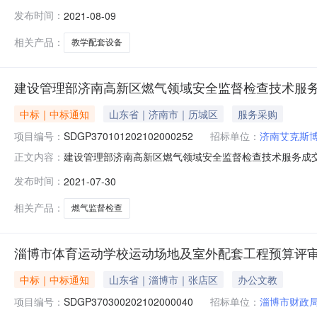
小学（冶河小学）教学配套设备采购项目成交公告一、项
发布时间：
2021-08-09
号：SDGP370112202102000332四、公共资源编号：
相关产品：
教学配套设备
建设管理部济南高新区燃气领域安全监督检查技术服
中标｜中标通知
山东省｜济南市｜历城区
服务采购
项目编号：
SDGP370101202102000252
招标单位：
济南艾克斯
建设管理部济南高新区燃气领域安全监督检查技术服务成交公
正文内容：
新区燃气领域安全监督检查技术服务二、分包名称：无分包济南
发布时间：
2021-07-30
2021CGFW10C5083五、公告发布日期：2021-0
相关产品：
燃气监督检查
淄博市体育运动学校运动场地及室外配套工程预算评
中标｜中标通知
山东省｜淄博市｜张店区
办公文教
项目编号：
SDGP370300202102000040
招标单位：
淄博市财政