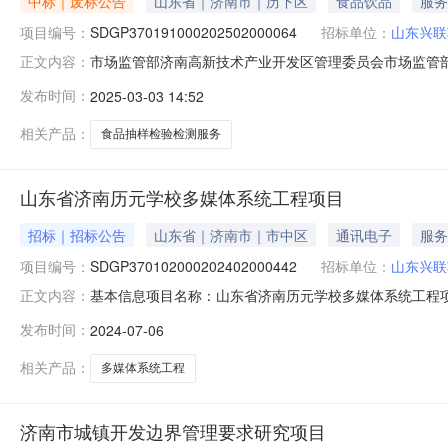
中标｜废标公告
山东省｜济南市｜历下区
食品饮品
服务
项目编号：
SDGP370191000202502000064
招标单位：
山东兴联
市场监管部济南高新技术产业开发区管理委员会市场监管部
正文内容：
样检验检测服务项目终止公告一、项目基本情况采购项目编号：S
发布时间：
2025-03-03 14:52
验检测服务项目二、项目终止的原因采购人终止采购计划
0531-826
相关产品：
食品抽样检验检测服务
山东省济南历元学校多媒体系统工程项目
招标｜招标公告
山东省｜济南市｜市中区
通讯电子
服务
项目编号：
SDGP370102000202402000442
招标单位：
山东兴联
基本信息项目名称：山东省济南历元学校多媒体系统工程项目预算金
正文内容：
07-1500:00:00开标信息开标时间：2024-07-1
发布时间：
2024-07-06
项目联系人：招标四部采购单位地址：济南市市中区经十一路74-
相关产品：
多媒体系统工程
济南市城镇开发边界管理要求研究项目