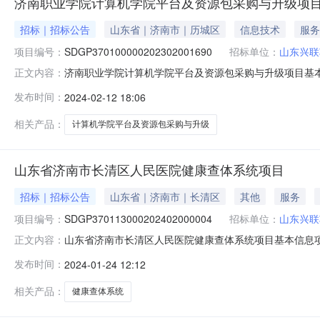
济南职业学院计算机学院平台及资源包采购与升级项
招标｜招标公告
山东省｜济南市｜历城区
信息技术
服务
项目编号：
SDGP370100000202302001690
招标单位：
山东兴联
济南职业学院计算机学院平台及资源包采购与升级项目基本
正文内容：
SDGP370100000202302001690是否接收联合体投标：
发布时间：
2024-02-12 18:06
号(经十路与凤鸣路交叉口东北角)采购单位信息采购单位：
相关产品：
计算机学院平台及资源包采购与升级
山东省济南市长清区人民医院健康查体系统项目
招标｜招标公告
山东省｜济南市｜长清区
其他
服务
项目编号：
SDGP370113000202402000004
招标单位：
山东兴联
山东省济南市长清区人民医院健康查体系统项目基本信息项目
正文内容：
SDGP370113000202402000004是否接收联合体投标
发布时间：
2024-01-24 12:12
易中心开标厅(济南市长清区经十西路17166号)采购单位
相关产品：
健康查体系统