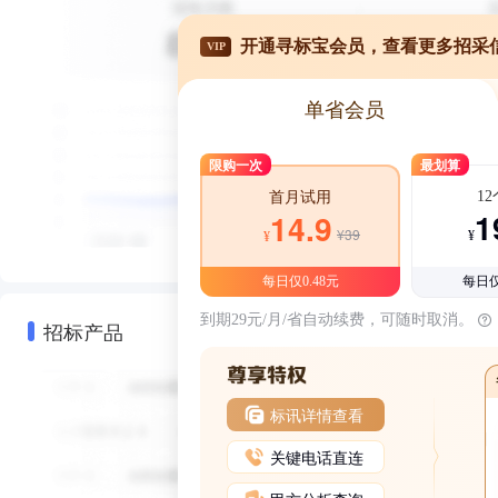
开通寻标宝会员，查看更多招采
VIP
单省会员
限购一次
最划算
1
首月试用
1
14.9
¥39
¥
¥
每日仅0.48元
每日仅
到期29元/月/省自动续费，可随时取消。
招标产品
标讯详情查看
关键电话直连