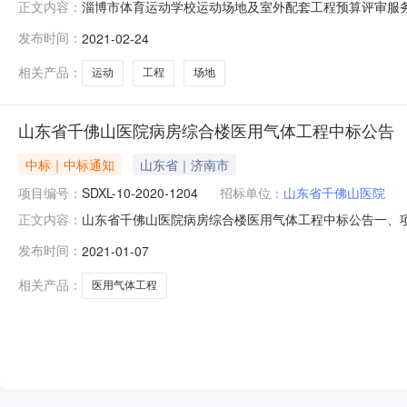
淄博市体育运动学校运动场地及室外配套工程预算评审服务中
正文内容：
标地区：山东省招标产品：所属行业：;其他工程;公告信
发布时间：
2021-02-24
告时间2021年02月24日09:07评审专家名单详见
购单位地址详见公告
相关产品：
运动
工程
场地
山东省千佛山医院病房综合楼医用气体工程中标公告
中标｜中标通知
山东省｜济南市
项目编号：
SDXL-10-2020-1204
招标单位：
山东省千佛山医院
山东省千佛山医院病房综合楼医用气体工程中标公告一、项目名
正文内容：
年12月11日四、开标日期：2021年1月7日五、招标
发布时间：
2021-01-07
健、孟祥彬、戴堃、马成明、刘欣八、联系方式1.招标人：山
相关产品：
医用气体工程