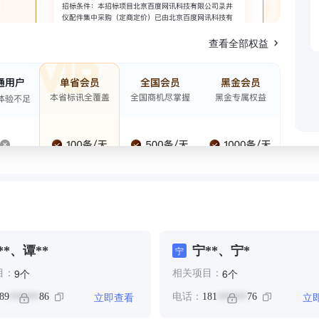
查看全部权益
**、谭**
宁**、宁*
宁
个
个
9
6
目：
相关项目：
立即查看
立
89
86
电话：
181
76
******
******