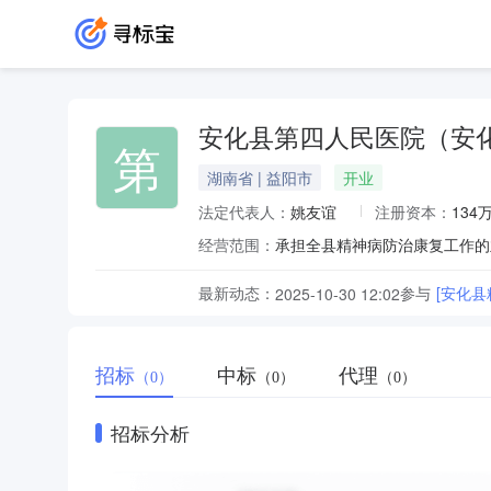
安化县第四人民医院（安
第
湖南省 | 益阳市
开业
法定代表人：
姚友谊
注册资本：
134
经营范围：
承担全县精神病防治康复工作的
最新动态：
参与
[安化
2025-10-30 12:02
招标
中标
代理
（0）
（0）
（0）
招标分析