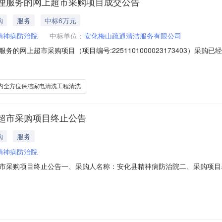
理服务的网上超市采购项目成交公告
购
服务
中标6万元
精神病防治院
中标单位：
安化梅山疏通清洁服务有限公司
的网上超市采购项目（项目编号:2251101000023173403）采
上超市采购项目项目编号:2251101000023173403项目联系人:机
湖南省益阳市安化县报价起止时间:-二、采购单位信息采购单位名称:安化县
内全方位保洁家电清洗工程清洗
超市采购项目终止公告
购
服务
精神病防治院
市采购项目终止公告一、采购人名称：安化县精神病防治院二、采购项目
21188065四、采购组织类型：五、采购方式：直接采购六、采购公告发布
方式1、采购人名称：安化县精神病防治院地址：安化县梅城镇道观村联系