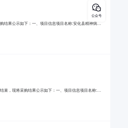
公众号
现将采购结果公示如下：一、项目信息项目名称:安化县精神病防
2301采购计划信息：项目所在行政区划编码:430923项目所
:安化县梅城镇道观村采购单位联系人和联系方式
购已经结束，现将采购结果公示如下：一、项目信息项目名称:安
构管理员项目联系电话:7442301采购计划信息：项目所在行
精神病防治院采购单位地址:安化县梅城镇道观村