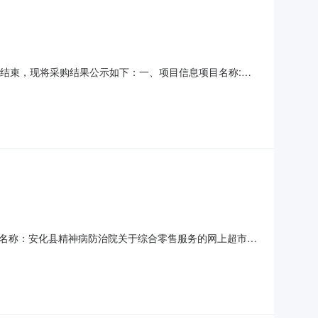
购已经结束，现将采购结果公示如下：一、项目信息项目名称:安
构管理员项目联系电话:7442301采购计划信息：项目所在行
精神病防治院采购单位地址:安化县梅城镇道观村
名称：安化县精神病防治院关于综合零售服务的网上超市采
日期：七、终止原因：原因类型:信息填写-错误，重新下单补充
人：联系电话：传真：2、采购代理机构名称：地址：联系