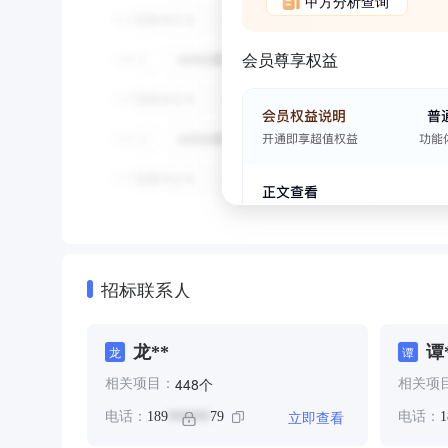
甲方分析查询
会员尊享权益
招标联系人
龙**
谭
龙
谭
个
448
相关项目：
相关项
立即查看
电话：
189
79
电话：
1
******