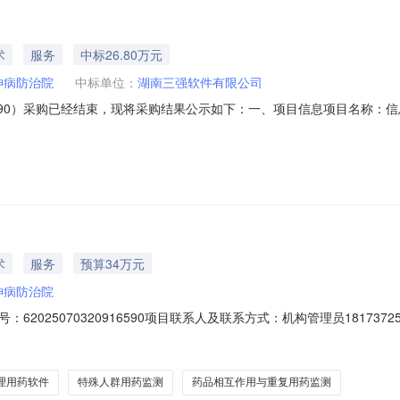
术
服务
中标26.80万元
神病防治院
中标单位：
湖南三强软件有限公司
16590）采购已经结束，现将采购结果公示如下：一、项目信息项目名称：信息化
所在行政区划编码：430923项目所在行政区划名称：安化县报价起止时间：2025-
址：湖南省安化县梅城镇道观村采购单位联系人和联系方式：龙宇雄18973
术
服务
预算34万元
神病防治院
070320916590项目联系人及联系方式：机构管理员18173725476报价起止
-供应商资质要求：-供应商基本要求：满足湖南省政府采购电子卖场管理
参数要求:商品类目:行业应用软件开发服务;交付方式:软件开发;采购需求:
理用药软件
特殊人群用药监测
药品相互作用与重复用药监测