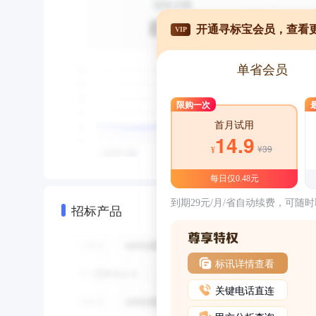
开通寻标宝会员，查看
VIP
单省会员
限购一次
首月试用
14.9
¥39
¥
每日仅0.48元
到期29元/月/省自动续费，可随
招标产品
标讯详情查看
关键电话直连