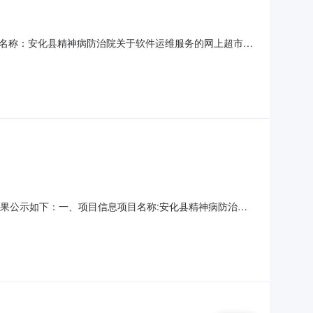
名称：安化县精神病防治院关于软件运维服务的网上超市采
期：七、终止原因：原因类型:商品采购-错误补充说明:采购-错
传真：2、采
采购结果公示如下：一、项目信息项目名称:安化县精神病防治院
采购计划信息：项目所在行政区划编码:430923项目所在行政区