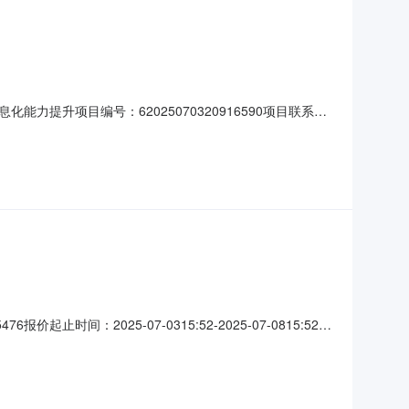
能力提升项目编号：62025070320916590项目联系
07-0315:52-2025-07-0815:52二、采购单位信
736279采购单
时间：2025-07-0315:52-2025-07-0815:52采
办法的供应商二、采购需求清单商品名称参数要求购买数量
详见附件;次要参数要求:1项3