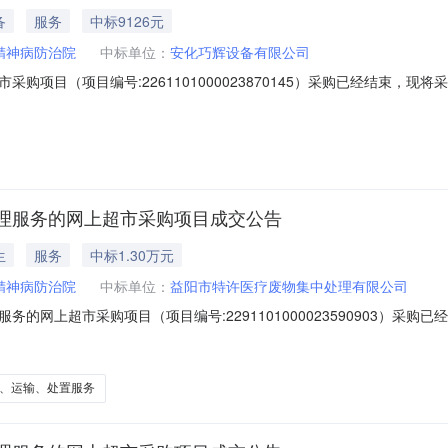
备
服务
中标9126元
精神病防治院
中标单位：
安化巧辉设备有限公司
购项目（项目编号:2261101000023870145）采购已经结束，
261101000023870145项目联系人:机构管理员项目联系电话:744
间:-二、采购单位信息采购单位名称:安化县精神病防治院采购单位地址
理服务的网上超市采购项目成交公告
生
服务
中标1.30万元
精神病防治院
中标单位：
益阳市特许医疗废物集中处理有限公司
的网上超市采购项目（项目编号:2291101000023590903）采
上超市采购项目项目编号:2291101000023590903项目联系人:机
湖南省益阳市安化县报价起止时间:-二、采购单位信息采购单位名称:安化县
、运输、处置服务