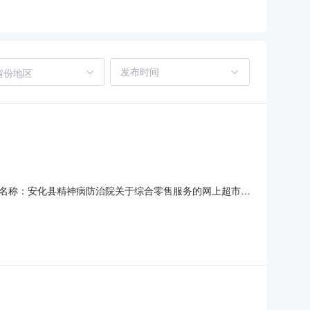
省份地区
名称：安化县精神病防治院关于综合零售服务的网上超市采
期：七、终止原因：原因类型:商品采购-错误补充说明:商品采