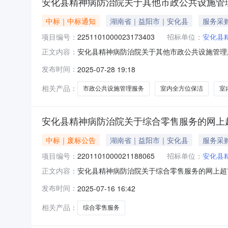
安化县精神病防治院关于其他市政公共设施管
中标｜中标通知
湖南省｜益阳市｜安化县
服务采
项目编号：
2251101000023173403
招标单位：
安化县
安化县精神病防治院关于其他市政公共设施管理服务
正文内容：
化县精神病防治院关于其他市政公共设施管理服务的网
发布时间：
2025-07-28 19:18
政区划编码:430923项目所在行政区划名称:
相关产品：
市政公共设施管理服务
室内全方位保洁
室
安化县精神病防治院关于综合零售服务的网上
中标｜废标公告
湖南省｜益阳市｜安化县
服务采
项目编号：
2201101000021188065
招标单位：
安化县
安化县精神病防治院关于综合零售服务的网上超
正文内容：
购项目三、采购项目编号：22011010000
发布时间：
2025-07-16 16:42
说明:信息填写-错误八、其他事项：九、联系
人：联系电话：传真：3、同
相关产品：
综合零售服务