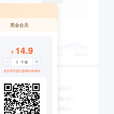
黑金会员
14.9
¥
支付后可进行选择生效省份