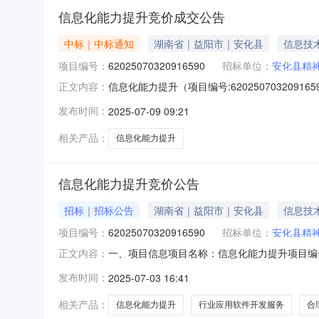
信息化能力提升竞价成交公告
中标｜中标通知
湖南省｜益阳市｜安化县
信息技
项目编号：
62025070320916590
招标单位：
安化县精
信息化能力提升（项目编号:620250703209
正文内容：
人：机构管理员项目联系电话：18173725476项目
发布时间：
2025-07-09 09:21
息采购单位名称：安化县精神病防治院采购单位地
相关产品：
信息化能力提升
信息化能力提升竞价公告
招标｜招标公告
湖南省｜益阳市｜安化县
信息技
项目编号：
62025070320916590
招标单位：
安化县精
一、项目信息项目名称：信息化能力提升项目编号：62025
正文内容：
购单位：安化县精神病防治院供应商规模要求：
发布时间：
2025-07-03 16:41
控制金额(元)意向品牌行业应用软件开发服务核心
相关产品：
信息化能力提升
行业应用软件开发服务
合