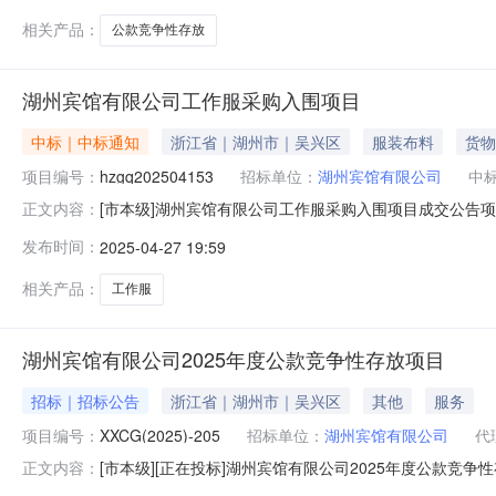
相关产品：
公款竞争性存放
湖州宾馆有限公司工作服采购入围项目
中标｜中标通知
浙江省｜湖州市｜吴兴区
服装布料
货物
项目编号：
hzgq202504153
招标单位：
湖州宾馆有限公司
中
[市本级]湖州宾馆有限公司工作服采购入围项目成交公告项
正文内容：
包项目所在区域：湖州市分包编号分包名称成交单位成交价格h
发布时间：
2025-04-27 19:59
州步红服饰有限公司85%吴兴安定服装店95%公告开始时间:20
相关产品：
工作服
湖州宾馆有限公司2025年度公款竞争性存放项目
招标｜招标公告
浙江省｜湖州市｜吴兴区
其他
服务
项目编号：
XXCG(2025)-205
招标单位：
湖州宾馆有限公司
代
[市本级][正在投标]湖州宾馆有限公司2025年度公款
正文内容：
范湖州市属国有企业采购行为的通知》(湖国资委〔2022