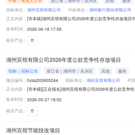
中标｜候选人公示
浙江省｜湖州市｜吴兴区
其他
服务
招标单位：
湖州宾馆有限公司
中标单位：
湖州银行股份有限公司
[市本级]湖州宾馆有限公司2026年度公款竞争性存放
正文内容：
〔2021〕62号）、《市国资委关于进一步规范湖州市属
发布时间：
2026-06-18 17:58
终有效投标银行在4家以上时，取综合得分前4名的投标银
家时，则所有有效投标银
相关产品：
空
湖州宾馆有限公司2026年度公款竞争性存放项目
招标｜招标公告
浙江省｜湖州市｜吴兴区
其他
服务
项目编号：
hzgq202605244
招标单位：
湖州宾馆有限公司
代
[市本级][正在报名]湖州宾馆有限公司2026年度公款
正文内容：
法》（湖国资委〔2021〕62号）、《市国资委关于进一步
发布时间：
2026-05-27 18:02
竞争性存放项目工作，欢迎符合条件的银行机构参加投标。
hzgq2026052
相关产品：
空
湖州宾馆节能技改项目