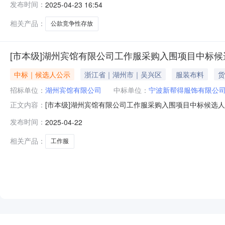
发布时间：
2025-04-23 16:54
一、招标单位名称湖州宾馆有限公司二、招标项目名称湖州宾
湖州宾馆有
相关产品：
公款竞争性存放
[市本级]湖州宾馆有限公司工作服采购入围项目中标候
中标｜候选人公示
浙江省｜湖州市｜吴兴区
服装布料
货
招标单位：
湖州宾馆有限公司
中标单位：
宁波新帮得服饰有限公
[市本级]湖州宾馆有限公司工作服采购入围项目中标候选
正文内容：
模：投资估算约30万元/年。竞包时间：2025年4月21日
发布时间：
2025-04-22
1年，自合同签订之日至起计算。服务期内招标人对中标人
定服装店95
相关产品：
工作服
NEW
HOT
5折起