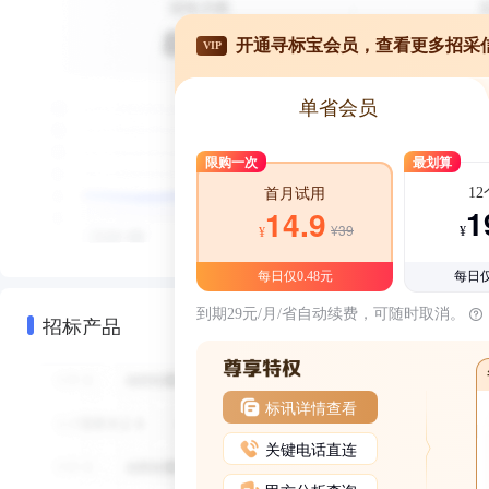
开通寻标宝会员，查看更多招采
VIP
单省会员
限购一次
最划算
1
首月试用
1
14.9
¥39
¥
¥
每日仅0.48元
每日仅
到期29元/月/省自动续费，可随时取消。
招标产品
标讯详情查看
关键电话直连