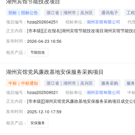
湖州宾馆节能技改项目
招标｜招标公告
浙江省｜湖州市｜吴兴区
通讯电子
工程
项目编号：
hzgq202604251
招标单位：
湖州宾馆有限公司
代
[市本级][正在报名]湖州宾馆节能技改项目湖州宾馆节
正文内容：
项目已批准，资金来源为自筹，出资比例为100%。本次
发布时间：
2026-04-23 16:56
开发包，项目发包编号为：hzgq202604251。2.项目
供货期限
相关产品：
节能技改
湖州宾馆党风廉政基地安保服务采购项目
中标｜中标通知
浙江省｜湖州市｜吴兴区
服务采购
服务
项目编号：
hzgq202509021
招标单位：
湖州宾馆有限公司
中
[市本级][]湖州宾馆党风廉政基地安保服务采购项目成交公
正文内容：
公开发包项目所在区域：湖州市分包编号分包名称成交单位成交
发布时间：
2025-12-10 17:59
间：2025年12月10日公告结束时间：2025年12月1
相关产品：
安保服务