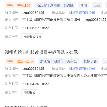
中标｜中标通知
浙江省｜湖州市｜吴兴区
其他
工程
项目编号：
hzgq202604251
招标单位：
湖州宾馆有限公司
中
[市本级]湖州宾馆节能技改项目项目编号：hzgq202
正文内容：
称成交单位成交价格hzgq202604251-1湖州宾馆节能
发布时间：
2026-05-07 19:22
州市绿色采购服务平台其他说明：/
相关产品：
节能技改项目
湖州宾馆节能技改项目中标候选人公示
中标｜候选人公示
浙江省｜湖州市｜吴兴区
机械设备
工
项目编号：
hzgq202604251
招标单位：
湖州宾馆有限公司
中
[市本级]湖州宾馆节能技改项目中标候选人公示湖州宾馆节能
正文内容：
州宾馆节能技改（具体详见发包需求）竞包时间：2026年4
发布时间：
2026-04-30 18:22
司11856702杭州梅迎环保科技有限公司11593253杭州
相关产品：
节能技改