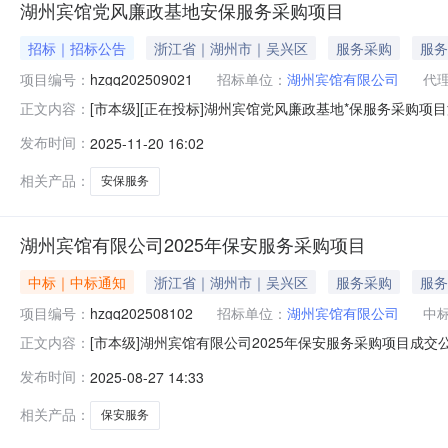
湖州宾馆党风廉政基地安保服务采购项目
招标｜招标公告
浙江省｜湖州市｜吴兴区
服务采购
服务
项目编号：
hzgq202509021
招标单位：
湖州宾馆有限公司
代
[市本级][正在投标]湖州宾馆党风廉政基地*保服务采购
正文内容：
本发包项目湖州宾馆党风廉政基地*保服务采购项目，发包
发布时间：
2025-11-20 16:02
限*司。项目已具备发包条件，现对该项目进行*开发包,项目发
包
相关产品：
安保服务
湖州宾馆有限公司2025年保安服务采购项目
中标｜中标通知
浙江省｜湖州市｜吴兴区
服务采购
服务
项目编号：
hzgq202508102
招标单位：
湖州宾馆有限公司
中
[市本级]湖州宾馆有限公司2025年保安服务采购项目成交
正文内容：
式：公开发包项目所在区域：湖州市分包编号分包名称成交单位成
发布时间：
2025-08-27 14:33
告开始时间：2025年8月27日公告结束时间：2025年8
相关产品：
保安服务