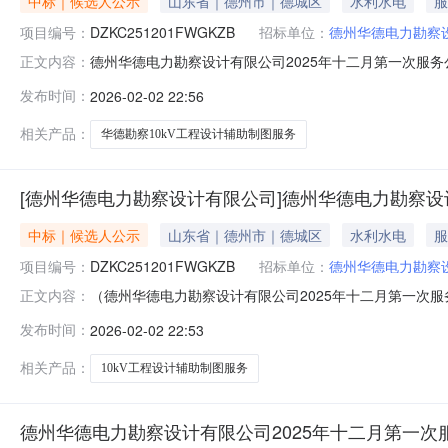
中标｜候选人公示
山东省｜德州市｜德城区
水利水电
服
项目编号：
DZKC251201FWGKZB
招标单位：
德州华德电力勘察
德州华德电力勘察设计有限公司2025年十二月第一次服
正文内容：
号：DZKC251201FWGKZB推荐的中标候选人公示各
发布时间：
2026-02-02 22:56
标工作已经结束。依据《中华人民共和国招标投标法实施
示期3日。投标人
相关产品：
华德勘察10kV工程设计辅助制图服务
[德州华德电力勘察设计有限公司]德州华德电力勘察设
中标｜候选人公示
山东省｜德州市｜德城区
水利水电
服
项目编号：
DZKC251201FWGKZB
招标单位：
德州华德电力勘察
（德州华德电力勘察设计有限公司2025年十二月第一次服
正文内容：
司2025年十二月第一次服务公开招标采购（招标编号：D
发布时间：
2026-02-02 22:53
理办法》对中标候选人公示的规定，现将评标委员会推荐
形式（邮件）提出。
相关产品：
10kV工程设计辅助制图服务
德州华德电力勘察设计有限公司2025年十二月第一次