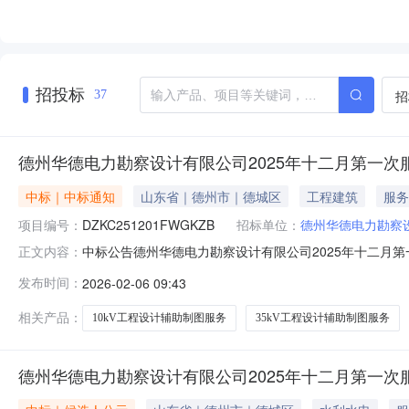
招投标
招
37
德州华德电力勘察设计有限公司2025年十二月第一
中标｜中标通知
山东省｜德州市｜德城区
工程建筑
服务
项目编号：
DZKC251201FWGKZB
招标单位：
德州华德电力勘察
中标公告德州华德电力勘察设计有限公司2025年十二月第一
正文内容：
第一次服务公开招标采购（招标编号：DZKC251201
发布时间：
2026-02-06 09:43
助制图服务包1山东恒邦电力工程有限公司华德勘察10kV
司华
相关产品：
10kV工程设计辅助制图服务
35kV工程设计辅助制图服务
德州华德电力勘察设计有限公司2025年十二月第一