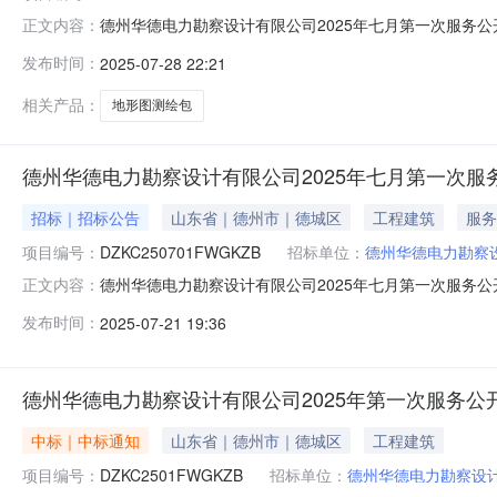
德州华德电力勘察设计有限公司2025年七月第一次服务公开招标采
正文内容：
济南公司评审场所招标人德州华德电力勘察设计有限公司
发布时间：
2025-07-28 22:21
编253000联系人苗圣嵩联系电话17705445431传真电子
相关产品：
地形图测绘包
德州华德电力勘察设计有限公司2025年七月第一次服
招标｜招标公告
山东省｜德州市｜德城区
工程建筑
服务
项目编号：
DZKC250701FWGKZB
招标单位：
德州华德电力勘察
德州华德电力勘察设计有限公司2025年七月第一次服务公开
正文内容：
一次服务公开招标采购采购类型服务招标文件获取截止时间2025-
发布时间：
2025-07-21 19:36
限公司招标代理机构山东省建设工程招标中心有限公司招标代
德州华德电力勘察设计有限公司2025年第一次服务公
中标｜中标通知
山东省｜德州市｜德城区
工程建筑
项目编号：
DZKC2501FWGKZB
招标单位：
德州华德电力勘察设