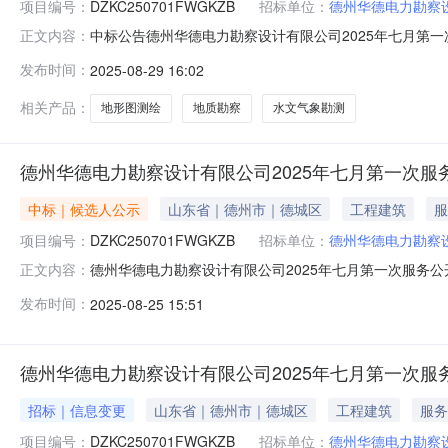
项目编号：
DZKC250701FWGKZB
招标单位：
德州华德电力勘察
中标公告德州华德电力勘察设计有限公司2025年七月第一次
正文内容：
次服务公开招标采购（招标编号：DZKC250701FW
发布时间：
2025-08-29 16:02
州晨图测绘工程有限公司华德勘察工程地质勘察包1山东省德水
相关产品：
地形图测绘
地质勘察
水文气象勘测
德州华德电力勘察设计有限公司2025年七月第一次
中标｜候选人公示
山东省｜德州市｜德城区
工程建筑
服
项目编号：
DZKC250701FWGKZB
招标单位：
德州华德电力勘察
德州华德电力勘察设计有限公司2025年七月第一次服务
正文内容：
荐的中标候选人公示20250825153007采购项目编号
发布时间：
2025-08-25 15:51
山东省建设工程招标中心有限公司联系电话：日期：202508
德州华德电力勘察设计有限公司2025年七月第一次服
招标｜信息变更
山东省｜德州市｜德城区
工程建筑
服务
项目编号：
DZKC250701FWGKZB
招标单位：
德州华德电力勘察