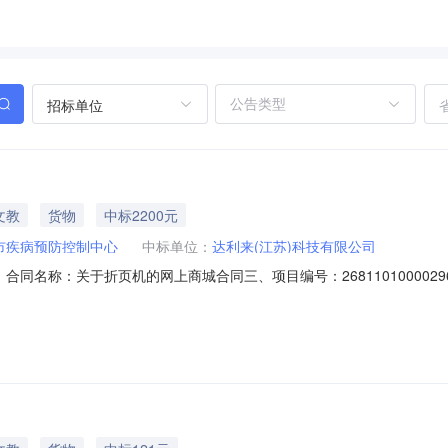
招标单位
文教
货物
中标2200元
市疾病预防控制中心
中标单位：
达利来(江苏)科技有限公司
7803二、合同名称：关于折页机的网上商城合同三、项目编号：2681101000
病预防控制中心地址：/联系方式：0518-80276056供应商（乙方
方式：17512527598六、合同主体信息1.主要标的信息：主要标的名称：