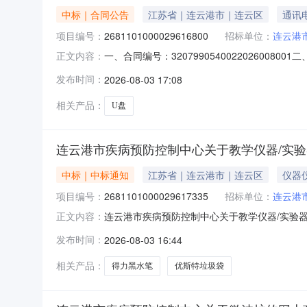
中标｜合同公告
江苏省｜连云港市｜连云区
通讯
项目编号：
2681101000029616800
招标单位：
连云港
一、合同编号：320799054002202600
正文内容：
项目五、合同主体采购人（甲方）：连云港市疾病
发布时间：
2026-08-03 17:08
市江宁区麒麟街道开城路209号二楼202室联系方式
相关产品：
U盘
连云港市疾病预防控制中心关于教学仪器/实
中标｜中标通知
江苏省｜连云港市｜连云区
仪器
项目编号：
2681101000029617335
招标单位：
连云港
连云港市疾病预防控制中心关于教学仪器/实验器材
正文内容：
港市疾病预防控制中心关于教学仪器/实验器材的网上
发布时间：
2026-08-03 16:44
采购计划信息：项目所在行政区划编码:3207
相关产品：
得力黑水笔
优斯特垃圾袋