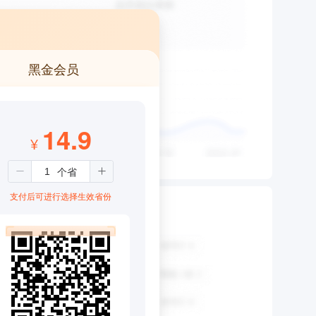
黑金会员
14.9
¥
支付后可进行选择生效省份