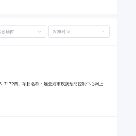
省份地区
029617172四、项目名称：连云港市疾病预防控制中心网上商
）：达利来（江苏）科技有限公司地址：江苏省南京市江宁区南
道顿DC-200QA3手动订折折页