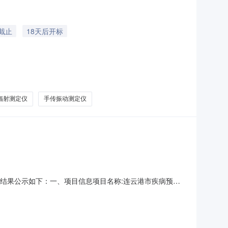
截止
18天后开标
辐射测定仪
手传振动测定仪
将采购结果公示如下：一、项目信息项目名称:连云港市疾病预防
连云港市卫生监督所）项目联系电话:/采购计划信息：项目所在行
预防控制中心采购单位地址:/采购单位联系人和联系