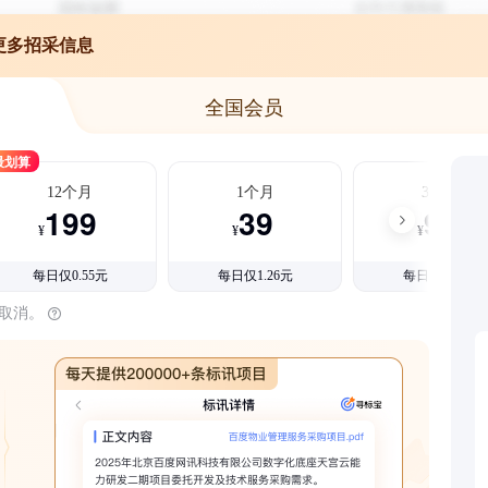
更多招采信息
全国会员
最划算
12个月
1个月
3个月
199
39
99
¥
¥
¥
每日仅0.55元
每日仅1.26元
每日仅1.08元
时取消。