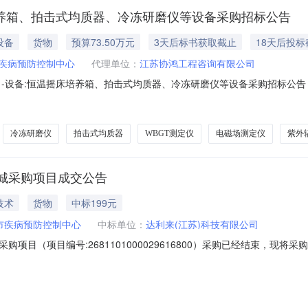
床培养箱、拍击式均质器、冷冻研磨仪等设备采购招标公告
设备
货物
预算73.50万元
3天后标书获取截止
18天后投标
疾病预防控制中心
代理单位：
江苏协鸿工程咨询有限公司
目-设备:恒温摇床培养箱、拍击式均质器、冷冻研磨仪等设备采购招标公告
冷冻研磨仪
拍击式均质器
WBGT测定仪
电磁场测定仪
紫外
城采购项目成交公告
技术
货物
中标199元
市疾病预防控制中心
中标单位：
达利来(江苏)科技有限公司
项目（项目编号:2681101000029616800）采购已经结束，现
81101000029616800项目联系人:连云港市疾病预防控制中心（
连云港市本级报价起止时间:-二、采购单位信息采购单位名称:连云港市疾病