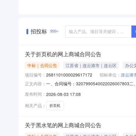
招投标
999+
关于折页机的网上商城合同公告
中标｜合同公告
江苏省｜连云港市｜连云区
办公
项目编号：
2681101000029617172
招标单位：
连云港
一、合同编号：320799054002202600
正文内容：
城项目五、合同主体采购人（甲方）：连云港市疾
发布时间：
2026-08-03 17:08
京市江宁区麒麟街道开城路209号二楼202室联系
相关产品：
折页机
关于黑水笔的网上商城合同公告