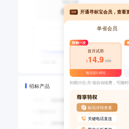
开通寻标宝会员，查看
VIP
单省会员
限购一次
首月试用
14.9
¥39
¥
每日仅0.48元
到期29元/月/省自动续费，可随
招标产品
标讯详情查看
关键电话直连