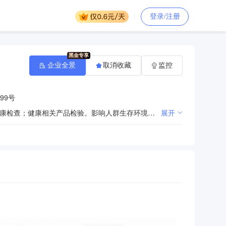
登录/注册
企业全景
取消收藏
监控
99号
疾病报告、监测、预警及卫生防病信息管理。健康教育。疾病控制、卫生监督检测检验、出证及预防性健康检查；健康相关产品检验。影响人群生存环境及生命质量因素卫生学监测，健康危害因素防控。急慢性传染病、慢性非传染病、职业病、地方病等防制规划与实施方案拟订，疾病防控和疫情处理，免疫规划，效果评价。卫生突发事件、不明原因疾病调查，配合传染病等重大疫情、重大灾害紧急处置和控制。预防医学科研、继续教育与培训。下级机构技术指导；指导、参与社区卫生服务和初级卫生保健。新建、扩建、改建建设项目选址和设计卫生学评价；检验、预防保健服务、预防医学技术咨询；卫生防病和人群健康相关技术、产品开发研究。拟订消杀工作规划和病媒生物防制措施落实方案。跨区域、重大违法案件查处指导等。卫生健康监督信息化建设，信息统计分析。全市卫生健康综合监督体系、诚信体系建设。医疗机构及医务人员、医疗技术应用、医疗服务、托育机构设置及服务、传染病防治、饮用水卫生、学校卫生、公共场所卫生、职业卫生、放射卫生等监督执法。卫生健康监督法规调研宣贯咨询培训等。食品企业标准备案、食品安全标准跟踪评价等。市本级卫生行政许可、医师注册等。重大活动卫生保障。
展开