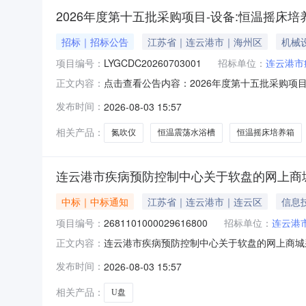
2026年度第十五批采购项目-设备:恒温摇
招标｜招标公告
江苏省｜连云港市｜海州区
机械
项目编号：
LYGCDC20260703001
招标单位：
连云港市
点击查看公告内容：2026年度第十五批采购项
正文内容：
发布时间：
2026-08-03 15:57
相关产品：
氮吹仪
恒温震荡水浴槽
恒温摇床培养箱
连云港市疾病预防控制中心关于软盘的网上商
中标｜中标通知
江苏省｜连云港市｜连云区
信息
项目编号：
2681101000029616800
招标单位：
连云港
连云港市疾病预防控制中心关于软盘的网上商城采购
正文内容：
控制中心关于软盘的网上商城采购项目项目编号:26
发布时间：
2026-08-03 15:57
政区划编码:320799项目所在行政区划名称:
相关产品：
U盘