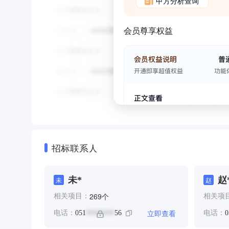
甲方分析查询
会员尊享权益
招标联系人
未*
赵
未
赵
个
269
相关项目：
相关项
立即查看
电话：
051
56
电话：
0
********