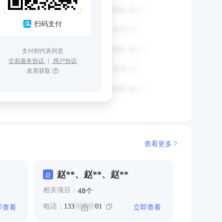
扫码支付
支付则代表同意
交易服务协议
｜
用户协议
发票获取
查看更多
赵**、赵**、赵**
赵
个
48
相关项目：
即查看
立即查看
电话：
133
01
******