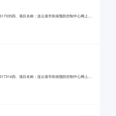
029617335四、项目名称：连云港市疾病预防控制中心网上商
）：达利来（江苏）科技有限公司地址：江苏省南京市江宁区南
优斯特垃圾袋混色ui080125只
029617314四、项目名称：连云港市疾病预防控制中心网上商
）：达利来（江苏）科技有限公司地址：江苏省南京市江宁区南
格兰仕T70TPDXB1微波炉家用