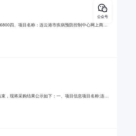
公众号
29616800四、项目名称：连云港市疾病预防控制中心网上商城
：达利来（江苏）科技有限公司地址：江苏省南京市江宁区南京
（Kingston）U盘256
已经结束，现将采购结果公示如下：一、项目信息项目名称:连云
连云港市疾病预防控制中心（连云港市卫生监督所）项目联系电话:/
采购单位名称:连云港市疾病预防控制中心采购单位