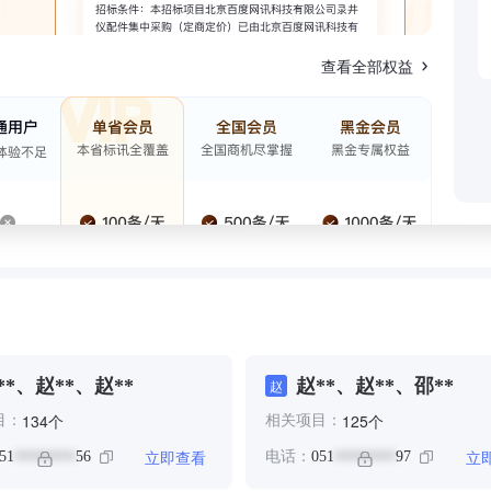
查看全部权益
**、赵**、赵**
赵**、赵**、邵**
赵
个
个
134
125
目：
相关项目：
立即查看
立
51
56
电话：
051
97
********
********