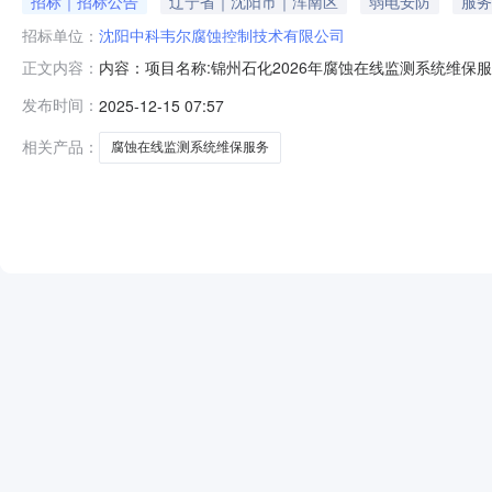
招标｜招标公告
辽宁省｜沈阳市｜浑南区
弱电安防
服务
招标单位：
沈阳中科韦尔腐蚀控制技术有限公司
内容：项目名称:锦州石化2026年腐蚀在线监测系统维
正文内容：
及时进行处理，保证系统维持最佳运行状态。2、根据需
发布时间：
2025-12-15 07:57
提供系统运行评估建议；对监测系统运行及腐蚀情况出具
的获取：联系项目负责人获取项目单位联系
相关产品：
腐蚀在线监测系统维保服务