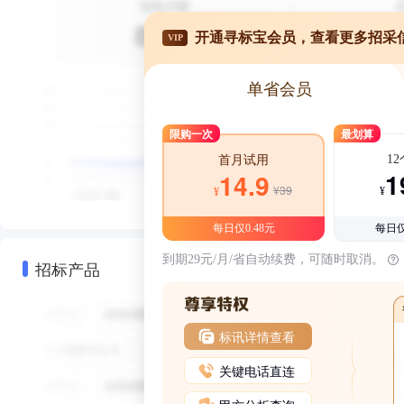
开通寻标宝会员，查看更多招采
VIP
单省会员
限购一次
最划算
1
首月试用
1
14.9
¥39
¥
¥
每日仅0.48元
每日仅
到期29元/月/省自动续费，可随时取消。
招标产品
标讯详情查看
关键电话直连