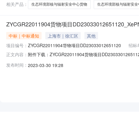
相关产品：
生态环境部核与辐射安全中心货物
生态环境部核与辐射安全
ZYCGR22011904货物项目DD23033012651120_XePN
中标｜中标通知
上海市｜徐汇区
其他
项目编号：
ZYCGR22011904货物项目DD23033012651120
招标
附件下载：ZYCGR22011904货物项目DD230330126511
正文内容：
一联：采购单位（需方）留存】上级单位：中华人民共和国科学技术部
发布时间：
2023-03-30 19:28
海晨光科力普办公用品有限公司供货单位：上海晨光科力普办公
NEW
HOT
5折起