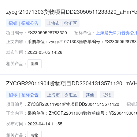
zycgr21071303货物项目DD23050511233320_aHmYek
招标｜招标公告
上海市｜徐汇区
项目编号：
YS23050528783320
招标单位：
上海晨光科力普办公
采购单位：zycgr21071303验收单编号：YS230505287833
正文内容：
05-0510:49:34点击查看公告内容：zycgr21071303货物项目
发布时间：
2023-05-05 14:26
采购电子验收单【第一联：采购单位（需方）留存
相关产品：
墨粉
ZYCGR22011904货物项目DD23041313571120_mVHr
招标｜招标公告
上海市｜徐汇区
其他
货物
项目编号：
ZYCGR22011904货物项目DD23041313571120
招标
采购单位：ZYCGR22011904验收单编号：YS2304133618
正文内容：
2023-04-1315:30:21点击查看公告内容：ZYCGR2201190
发布时间：
2023-04-14 11:55
政府集中采购电子验收单【第一联：采购单位（需方）留
相关产品：
货物