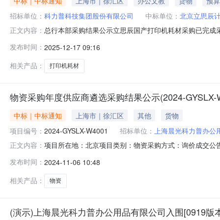
中标｜中标通知
上海市｜徐汇区
办公文教
货物
预算
招标单位：
科力普科技集团股份有限公司
中标单位：
北京立思辰
总行本部采购结果公示立思辰国产打印机耗材采购已完成
正文内容：
候选供应商：科力普科技集团股份有限公司,得力集团有限
发布时间：
2025-12-17 09:16
五、采购价格（元）：17120元六、合同确定的采购数量：粉
相关产品：
打印机耗材
物资采购年度供应商遴选采购结果公示(2024-GYSLX-W4
中标｜中标通知
上海市｜徐汇区
其他
货物
项目编号：
2024-GYSLX-W4001
招标单位：
上海晨光科力普办公
项目所在地：北京项目类别：物资采购方式：询价成交公告1.项
正文内容：
年9月20日4.公示时间：2024年11月6日至2024年
发布时间：
2024-11-06 10:48
邦威防护科技股份有限公司96.2%并列第三名北京优士创
相关产品：
物资
(演示)上海晨光科力普办公用品有限公司入围[0919