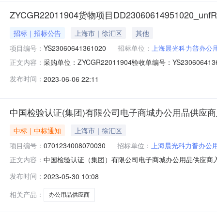
ZYCGR22011904货物项目DD23060614951020_unfRK
招标｜招标公告
上海市｜徐汇区
其他
项目编号：
YS23060641361020
招标单位：
上海晨光科力普办公
采购单位：ZYCGR22011904验收单编号：YS23060641361
正文内容：
2023-06-0616:46:38点击查看公告内容：ZYCGR2201190
发布时间：
2023-06-06 22:11
政府集中采购电子验收单【第一联：采购单位（需方）留
中国检验认证(集团)有限公司电子商城办公用品供应
中标｜中标通知
上海市｜徐汇区
项目编号：
0701234008070030
招标单位：
上海晨光科力普办公
中国检验认证（集团）有限公司电子商城办公用品供应商入围项
正文内容：
项目（招标编号：0701-234008070030）中标结
发布时间：
2023-05-30 10:08
公司14.003领先未来科技集团有限公司18.004史泰博（上
相关产品：
办公用品供应商