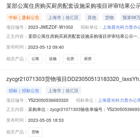
某部公寓住房购买厨房配套设施采购项目评审结果公
中标｜废标公告
上海市｜徐汇区
其他
货物
预算98
项目编号：
2023-JWEZDF-W1002
招标单位：
上海晨光科力普办
某部公寓住房购买厨房配套设施采购项目评审结果公示一、项
正文内容：
标/流标的原因无三、其他补充事宜采联国际招标采购集团有
发布时间：
2023-05-12 09:40
评审工作已圆满结束，经依法组成的评审委员会评审及推荐，
W1002三
相关产品：
公寓
设施
住房
厨房
zycgr21071303货物项目DD23050513183320_laxsYh.
招标｜招标公告
上海市｜徐汇区
项目编号：
YS23050536693320
招标单位：
上海晨光科力普办公
采购单位：zycgr21071303验收单编号：YS230505366933
正文内容：
05-0514:21:05点击查看公告内容：zycgr21071303货物项目
发布时间：
2023-05-05 18:53
电子验收单【第一联：采购单位（需方）留存
相关产品：
货物