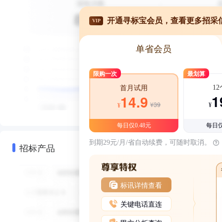
开通寻标宝会员，查看更多招采
VIP
单省会员
限购一次
最划算
1
首月试用
1
14.9
¥39
¥
¥
每日仅0.48元
每日仅
到期29元/月/省自动续费，可随时取消。
招标产品
标讯详情查看
关键电话直连