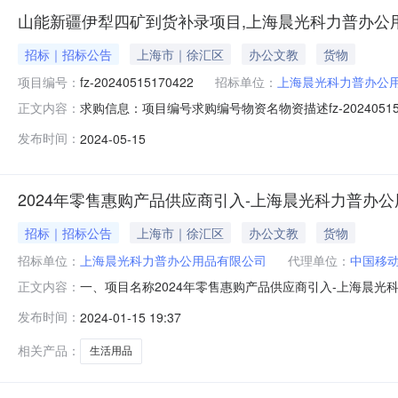
山能新疆伊犁四矿到货补录项目,上海晨光科力普办公
招标｜招标公告
上海市｜徐汇区
办公文教
货物
项目编号：
fz-20240515170422
招标单位：
上海晨光科力普办公
求购信息：项目编号求购编号物资名物资描述fz-20240515170
正文内容：
发布时间：
2024-05-15
2024年零售惠购产品供应商引入-上海晨光科力普办
招标｜招标公告
上海市｜徐汇区
办公文教
货物
招标单位：
上海晨光科力普办公用品有限公司
代理单位：
中国移
一、项目名称2024年零售惠购产品供应商引入-上海晨光
正文内容：
单位需求数量包1生活用品个500000.000三、供应
发布时间：
2024-01-15 19:37
反馈。联系人：沈洁联系电话：15967122788邮箱：shenj
相关产品：
生活用品