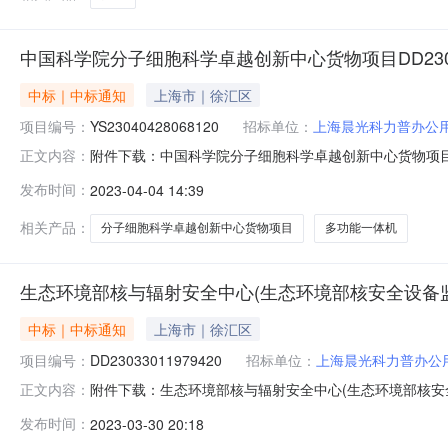
中国科学院分子细胞科学卓越创新中心货物项目DD23040411
中标｜中标通知
上海市｜徐汇区
项目编号：
YS23040428068120
招标单位：
上海晨光科力普办公
附件下载：中国科学院分子细胞科学卓越创新中心货物项目DD23040
正文内容：
央国家机关政府集中采购电子验收单【第一联：采购单位（需方）留
发布时间：
2023-04-04 14:39
位：中国科学院分子细胞科学卓越创新中心供货单位：上
相关产品：
分子细胞科学卓越创新中心货物项目
多功能一体机
生态环境部核与辐射安全中心(生态环境部核安全设备监管技术中心
中标｜中标通知
上海市｜徐汇区
项目编号：
DD23033011979420
招标单位：
上海晨光科力普办公
附件下载：生态环境部核与辐射安全中心(生态环境部核安全设备监
正文内容：
技术中心)货物项目DD23033011979420_kfa
发布时间：
2023-03-30 20:18
YS23033032909420验收单号：YS23033032