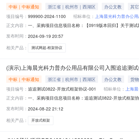
中标｜中标通知
浙江省｜杭州市｜西湖区
办公文教
其它
项目编号：
999900-2024-1100
招标单位：
上海晨光科力普办公用
一、采购项目信息项目名称：【0919版本回归】关于测试网超
正文内容：
议的项目征集人地址：999900-2024-1100征集人和
发布时间：
2024-09-19 20:57
州市西湖区中大银座100号供应商联系人和联系方式：零三-
相关产品：
测试网超-框架协议
(演示)上海晨光科力普办公用品有限公司入围追追测试08
中标｜中标通知
浙江省｜杭州市｜西湖区
办公文教
货物
项目编号：
追追测试0822-开放式框架协议-001
招标单位：
上海晨
一、采购项目信息项目名称：追追测试0822-开放式框架协议
正文内容：
集人地址：追追测试0822-开放式框架协议-001征集人
发布时间：
2024-08-22 21:12
应商地址：浙江省杭州市西湖区中大银座100号供应商联系人
相关产品：
开放式框架