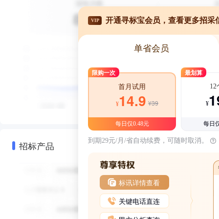
开通寻标宝会员，查看更多招采
VIP
单省会员
限购一次
最划算
1
首月试用
1
14.9
¥39
¥
¥
每日仅0.48元
每日仅
到期29元/月/省自动续费，可随时取消。
招标产品
标讯详情查看
关键电话直连