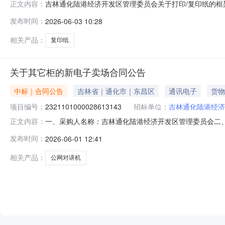
吉林通化陆港经济开发区管理委员会关于打印/复印纸的框架协
正文内容：
林通化陆港经济开发区管理委员会关于打印/复印纸的框架协议采
发布时间：
2026-06-03 10:28
（元）:预算总额（元）:项目所在行政区划编码:22059
相关产品：
复印纸
关于其它柜的新电子卖场合同公告
中标｜合同公告
吉林省｜通化市｜东昌区
通讯电子
货物
项目编号：
2321101000028613143
招标单位：
吉林通化陆港经济
一、采购人名称：吉林通化陆港经济开发区管理委员会二
正文内容：
四、采购项目编号：2321101000028613143五、合同
发布时间：
2026-06-01 12:41
网对讲机ST-7700黑色九伯通/JIUBOTONG7700台
相关产品：
公网对讲机