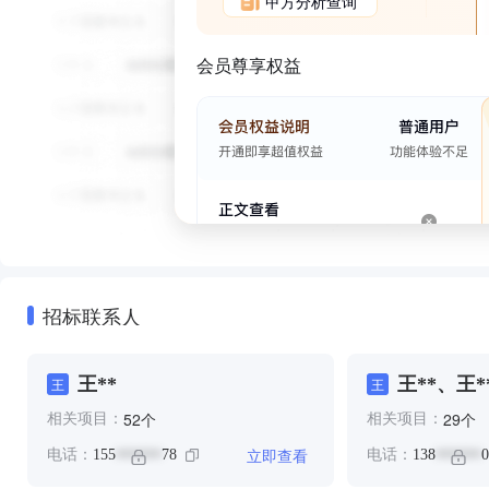
甲方分析查询
会员尊享权益
招标联系人
王**
王**、王*
王
王
个
个
52
29
相关项目：
相关项目：
立即查看
电话：
155
78
电话：
138
0
******
******