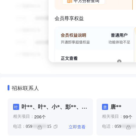
甲方分析查询
会员尊享权益
招标联系人
叶**、叶*、小*、彭**、晏
唐**
叶
唐
**、李**、江**、陈**
个
个
206
99
相关项目：
相关项目：
立即查看
电话：
059
15
电话：
059
*******
*******