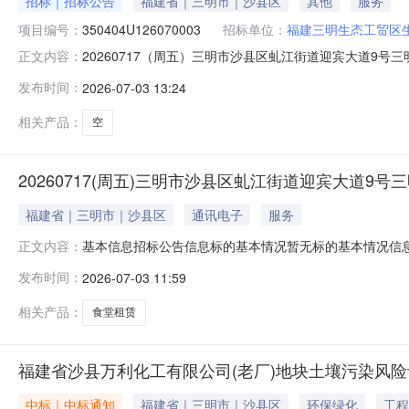
招标｜招标公告
福建省｜三明市｜沙县区
其他
服务
项目编号：
350404U126070003
招标单位：
福建三明生态工贸区
20260717（周五）三明市沙县区虬江街道迎宾大道9号
正文内容：
租产权类型：国企资产流转发布日期：2026-07-03报名开始时间：2
发布时间：
2026-07-03 13:24
告撤销/终止公告成交候选人公告结果公告基本信息标的
相关产品：
空
20260717(周五)三明市沙县区虬江街道迎宾大道9
福建省｜三明市｜沙县区
通讯电子
服务
基本信息招标公告信息标的基本情况暂无标的基本情况信息。
正文内容：
发布时间：
2026-07-03 11:59
相关产品：
食堂租赁
福建省沙县万利化工有限公司(老厂)地块土壤污染风
中标｜中标通知
福建省｜三明市｜沙县区
环保绿化
工程