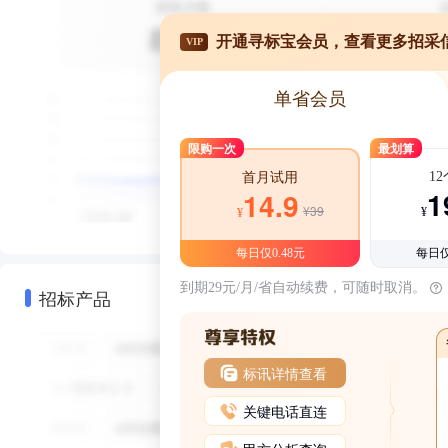
开通寻标宝会员，查看更多招采
VIP
单省会员
限购一次
最划算
1
首月试用
1
14.9
¥39
¥
¥
每日仅0.48元
每日仅
到期29元/月/省自动续费，可随时取消。
招标产品
标讯详情查看
关键电话直连