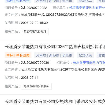
招标｜招标公告
河南省｜新乡市｜长垣市
能源化工
货物
项目编号：
XJJ20260729022
招标单位：
长垣盾安节能热力有限
招标项目编号:XJJ20260729022项目实施地点:河
正文内容：
线管理，遏制私拆暖气管防盗帽、私自放水、改装供热管
发布时间：
2026-07-29 15:32
线加封管控。1标段/包信息标段/包名称:长垣盾安节能热力有限公
相关产品：
防盗帽暖气管铅封
长垣盾安节能热力有限公司2026年热量表检测拆装采
中标｜中标通知
河南省｜新乡市｜长垣市
仪器仪表
货物
项目编号：
XJJ2026070200301
招标单位：
长垣盾安节能热力有
长垣盾安节能热力有限公司2026年热量表检测拆装采购
正文内容：
称:长垣盾安节能热力有限公司2026年热量表检测拆装采购标包编号
发布时间：
2026-07-14
示开始时间:2026-07-1411:08公示结束时间:2026-0
相关产品：
热量表检测拆装服务
长垣盾安节能热力有限公司换热站房门采购及安装成