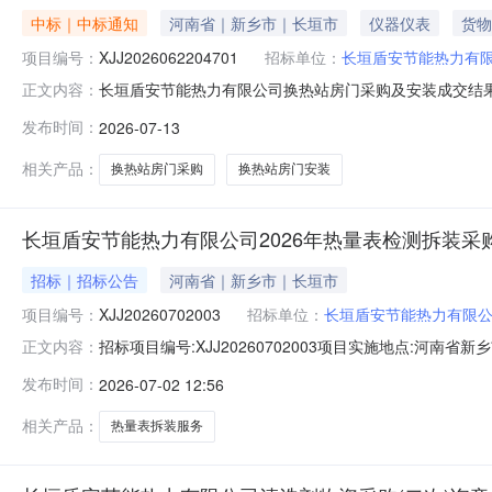
中标｜中标通知
河南省｜新乡市｜长垣市
仪器仪表
货物
项目编号：
XJJ2026062204701
招标单位：
长垣盾安节能热力有
长垣盾安节能热力有限公司换热站房门采购及安装成交结
正文内容：
节能热力有限公司换热站房门采购及安装标包编号:XJJ202606
发布时间：
2026-07-13
07-1313:59公示结束时间:2026-07-1413:59
相关产品：
换热站房门采购
换热站房门安装
长垣盾安节能热力有限公司2026年热量表检测拆装采
招标｜招标公告
河南省｜新乡市｜长垣市
项目编号：
XJJ20260702003
招标单位：
长垣盾安节能热力有限
招标项目编号:XJJ20260702003项目实施地点:河
正文内容：
表拆装技术服务,本公司负责拆装部分，电厂负责检测部
发布时间：
2026-07-02 12:56
管DN1000四声道超声热量表开展年度检测。该表作为双
限公司202
相关产品：
热量表拆装服务