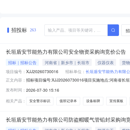
招投标
招
263
长垣盾安节能热力有限公司安全物资采购询竞价公告
招标｜招标公告
河南省｜新乡市｜长垣市
仪器仪表
货物
项目编号：
XJJ20260730016
招标单位：
长垣盾安节能热力有限
招标项目编号:XJJ20260730016项目实施地点:河
正文内容：
备标牌、安全警示标识及宣传条幅及定制值班记录本等安
发布时间：
2026-07-30 15:16
全隐患，规范站内设备运维管理，常态化开展安全生产宣教
物资采购标段/包编号
相关产品：
安全警示标识
值班记录本
设备标牌
宣传展板
长垣盾安节能热力有限公司防盗帽暖气管铅封采购询