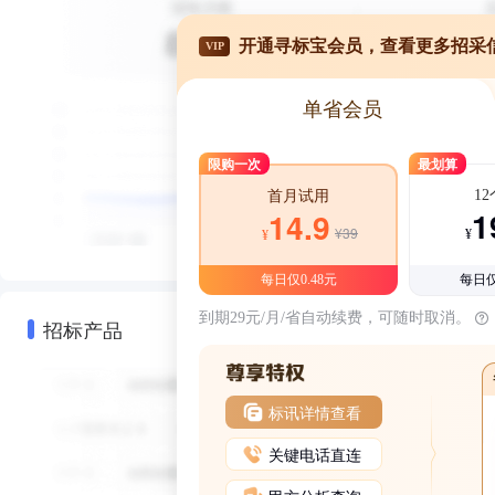
开通寻标宝会员，查看更多招采
VIP
单省会员
限购一次
最划算
1
首月试用
1
14.9
¥39
¥
¥
每日仅0.48元
每日仅
到期29元/月/省自动续费，可随时取消。
招标产品
标讯详情查看
关键电话直连