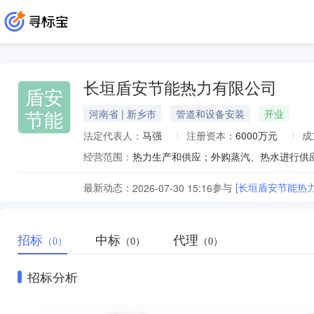
长垣盾安节能热力有限公司
盾安
节能
河南省 | 新乡市
管道和设备安装
开业
法定代表人：
马强
注册资本：
6000万元
成
经营范围：
最新动态：
参与
[长垣盾安节能热
2026-07-30 15:16
招标
中标
代理
（0）
（0）
（0）
招标分析