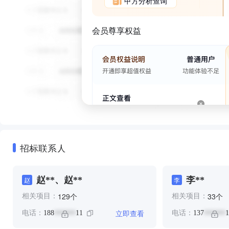
甲方分析查询
会员尊享权益
招标联系人
赵**、赵**
李**
赵
李
个
个
129
33
相关项目：
相关项目：
立即查看
电话：
188
11
电话：
137
1
******
******