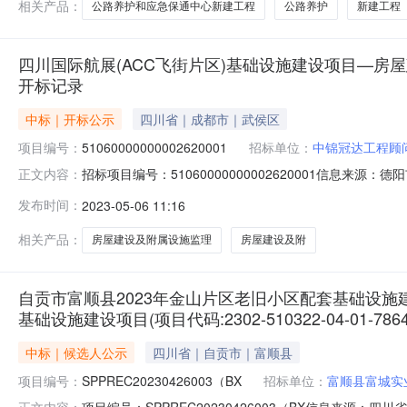
相关产品：
公路养护和应急保通中心新建工程
公路养护
新建工程
四川国际航展(ACC飞街片区)基础设施建设项目—房
开标记录
中标｜开标公示
四川省｜成都市｜武侯区
项目编号：
51060000000002620001
招标单位：
中锦冠达工程顾
招标项目编号：51060000000002620001信
正文内容：
（ACC飞街片区）基础设施建设项目—房屋建设及附属设施监
发布时间：
2023-05-06 11:16
路8号(五洲广场东侧)开标时间2023-05-0510:5
相关产品：
房屋建设及附属设施监理
房屋建设及附
自贡市富顺县2023年金山片区老旧小区配套基础设施建设项目(
基础设施建设项目(项目代码:2302-510322-04-01-7
中标｜候选人公示
四川省｜自贡市｜富顺县
项目编号：
SPPREC20230426003（BX
招标单位：
富顺县富城实
项目编号：SPPREC20230426003（BX信息来源：