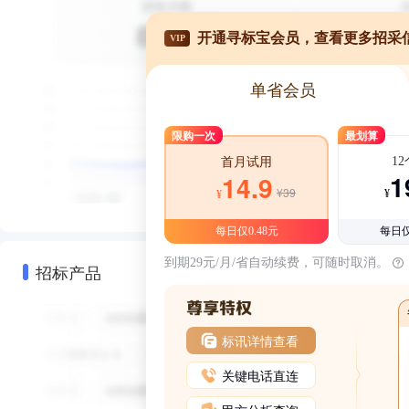
开通寻标宝会员，查看更多招采
VIP
单省会员
限购一次
最划算
1
首月试用
1
14.9
¥39
¥
¥
每日仅0.48元
每日仅
到期29元/月/省自动续费，可随时取消。
招标产品
标讯详情查看
关键电话直连