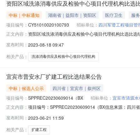
资阳区域洗涤消毒供应及检验中心项目代理机构比选
中标｜中标通知
湖南省｜益阳市｜资阳区
医疗卫生
服务
项目编号：
CY51010020100793
招标单位：
四川军贤工程项目管
资阳区域洗涤消毒供应及检验中心项目代理机构比选比选结
正文内容：
比选结果公示（标准文本)项目名称资阳区域洗涤消毒供
发布时间：
2023-08-18 09:47
产业有限公司联系电话18200356958比选时间2023年08月1
相关产品：
洗涤消毒供应及检验中心项目代理机构
宜宾市普安水厂扩建工程比选结果公告
中标｜候选人公示
四川省｜宜宾市｜叙州区
项目编号：
SPPREC20230609014（BX
招标单位：
宜宾市清源水
项目编号：SPPREC20230609014（BX信息来源：
正文内容：
资源电子招投标交易平台___宜宾市普安水厂扩建工程_
发布时间：
2023-06-21 11:59
（项目业主）宜宾市清源水务集团有限公司联系电话0831-210
相关产品：
扩建工程