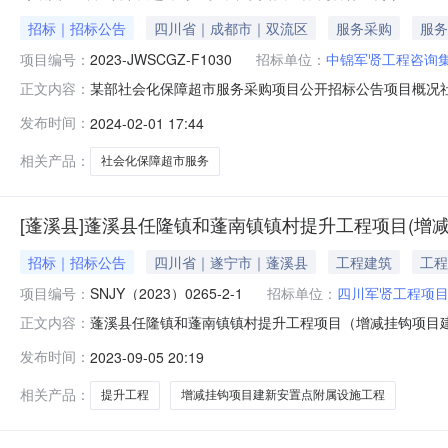
招标｜招标公告
四川省｜成都市｜双流区
服务采购
服务
项目编号：
2023-JWSCGZ-F1030
招标单位：
中锦军贤工程咨询
某部社会化保障超市服务采购项目公开招标公告项目概况
正文内容：
龙桥路6号132栋7楼701号、702号）获取招标文件，并于
发布时间：
2024-02-01 17:44
社会化保障超市服务采购项目预算金额：0.000000万元
相关产品：
社会化保障超市服务
[蓬溪县]蓬溪县任隆镇和蓬南镇镇村提升工程项目(增减
招标｜招标公告
四川省｜遂宁市｜蓬溪县
工程建筑
工程
项目编号：
SNJY（2023）0265-2-1
招标单位：
四川军贤工程项
蓬溪县任隆镇和蓬南镇镇村提升工程项目（增减挂钩项目建
正文内容：
设施工程）标段施工招标公告1.招标条件1.1本招标项
发布时间：
2023-09-05 20:19
【2021】259号批准建设，项目业主为蓬溪闰禾农业开
目已具备招标条件，现对该项目进行
相关产品：
提升工程
增减挂钩项目建新安置点附属设施工程