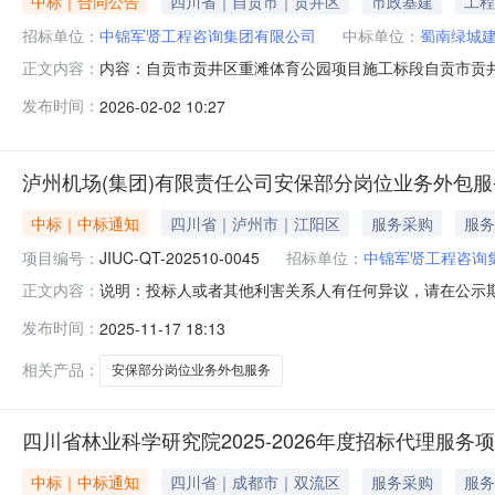
中标｜合同公告
四川省｜自贡市｜贡井区
市政基建
工程
招标单位：
中锦军贤工程咨询集团有限公司
中标单位：
蜀南绿城
内容：自贡市贡井区重滩体育公园项目施工标段自贡市贡
正文内容：
发包人名称发包人地址发包人电话中锦军贤工程咨询集团有限公
发布时间：
2026-02-02 10:27
限公司四川省自贡市贡井区自贡航空产业住园创新创业科技孵化
14200平方
泸州机场(集团)有限责任公司安保部分岗位业务外包
中标｜中标通知
四川省｜泸州市｜江阳区
服务采购
服务
项目编号：
JIUC-QT-202510-0045
招标单位：
中锦军贤工程咨询
说明：投标人或者其他利害关系人有任何异议，请在公示期内向
正文内容：
团）有限责任公司安保部分岗位业务外包服务采购项目公
发布时间：
2025-11-17 18:13
团）有限责任公司安保部分岗位业务外包服务项目于2025
投标人提交的投标文件
相关产品：
安保部分岗位业务外包服务
四川省林业科学研究院2025-2026年度招标代理服务
中标｜中标通知
四川省｜成都市｜双流区
服务采购
服务