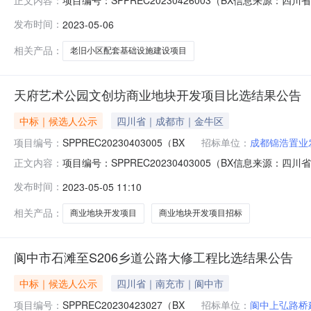
正文内容：
04-01-686899）、自贡市富顺县2023年西湖片区老旧小区
发布时间：
2023-05-06
来源：四川省公共资源电子招投标交易平台___自贡市富顺县
相关产品：
老旧小区配套基础设施建设项目
天府艺术公园文创坊商业地块开发项目比选结果公告
中标｜候选人公示
四川省｜成都市｜金牛区
项目编号：
SPPREC20230403005（BX
招标单位：
成都锦浩置业
项目编号：SPPREC20230403005（BX信息来源：
正文内容：
源：四川省公共资源电子招投标交易平台___天府艺术公
发布时间：
2023-05-05 11:10
称天府艺术公园文创坊商业地块开发项目天府艺术公园文创坊
20
相关产品：
商业地块开发项目
商业地块开发项目招标
阆中市石滩至S206乡道公路大修工程比选结果公告
中标｜候选人公示
四川省｜南充市｜阆中市
项目编号：
SPPREC20230423027（BX
招标单位：
阆中上弘路桥