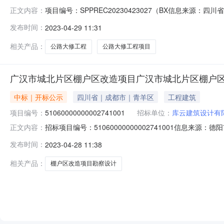
项目编号：SPPREC20230423027（BX信息来源：
正文内容：
四川省公共资源电子招投标交易平台___阆中市石滩至S20
发布时间：
2023-04-29 11:31
乡道公路大修工程阆中市石滩至S206乡道公路大修工程项目比
相关产品：
公路大修工程
公路大修工程项目
广汉市城北片区棚户区改造项目广汉市城北片区棚户
中标｜开标公示
四川省｜成都市｜青羊区
工程建筑
项目编号：
51060000000002741001
招标单位：
库云建筑设计有
招标项目编号：51060000000002741001信
正文内容：
间：2023-04-2711:46信息来源：德阳市公共资源交
发布时间：
2023-04-28 11:38
户区改造项目广汉市城北片区棚户区改造项目勘察设计一标段开
相关产品：
棚户区改造项目勘察设计