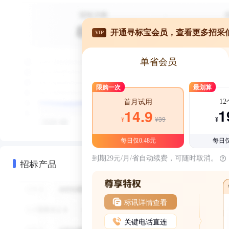
开通寻标宝会员，查看更多招采
VIP
单省会员
限购一次
最划算
1
首月试用
1
14.9
¥39
¥
¥
每日仅0.48元
每日仅
到期29元/月/省自动续费，可随时取消。
招标产品
标讯详情查看
关键电话直连