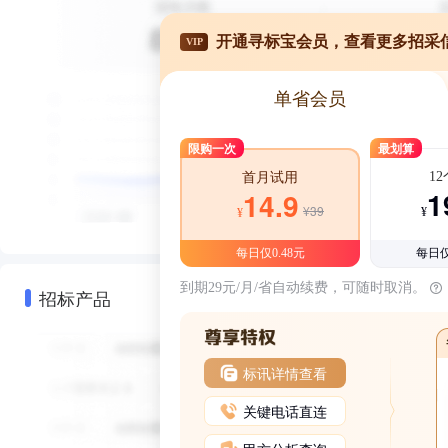
开通寻标宝会员，查看更多招采
VIP
单省会员
限购一次
最划算
1
首月试用
1
14.9
¥39
¥
¥
每日仅0.48元
每日仅
到期29元/月/省自动续费，可随时取消。
招标产品
标讯详情查看
关键电话直连