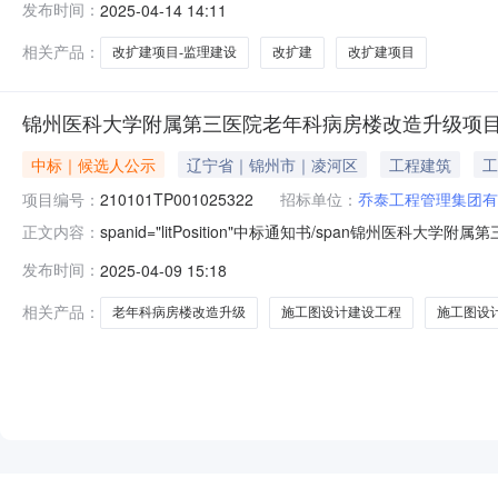
发布时间：
2025-04-14 14:11
中心填报单位乔泰工程管理集团有限公司工程类别监理招标方式
相关产品：
改扩建项目-监理建设
改扩建
改扩建项目
锦州医科大学附属第三医院老年科病房楼改造升级项目
中标｜候选人公示
辽宁省｜锦州市｜凌河区
工程建筑
工
项目编号：
210101TP001025322
招标单位：
乔泰工程管理集团有
spanid="litPosition"中标通知书/span锦州
正文内容：
科病房楼改造升级项目标段编号210101TP001025
发布时间：
2025-04-09 15:18
单位乔泰工程管理集团有限公司工程类别设计招标方式公开招标
相关产品：
老年科病房楼改造升级
施工图设计建设工程
施工图设
NEW
HOT
5折起