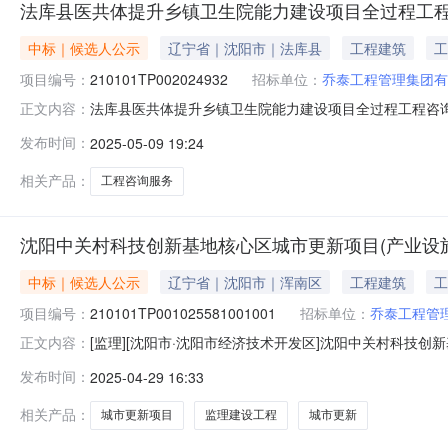
法库县医共体提升乡镇卫生院能力建设项目全过程工
中标｜候选人公示
辽宁省｜沈阳市｜法库县
工程建筑
工
项目编号：
210101TP002024932
招标单位：
乔泰工程管理集团有
法库县医共体提升乡镇卫生院能力建设项目全过程工程咨
正文内容：
210101TP002024932工程名称法库县医共体提升乡镇
发布时间：
2025-05-09 19:24
询服务建设单位法库县卫生健康局填报单位乔泰工程管理集团
域辽宁省·沈阳市
相关产品：
工程咨询服务
沈阳中关村科技创新基地核心区城市更新项目(产业设施
中标｜候选人公示
辽宁省｜沈阳市｜浑南区
工程建筑
工
项目编号：
210101TP001025581001001
招标单位：
乔泰工程管
[监理][沈阳市·沈阳市经济技术开发区]沈阳中关村科技创新基地
正文内容：
标通知书/span沈阳中关村科技创新基地核心区城市更新项
发布时间：
2025-04-29 16:33
210101TP001025581001001标段名称沈阳中
相关产品：
城市更新项目
监理建设工程
城市更新