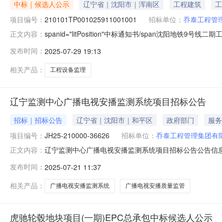
中标｜候选人公示
辽宁省｜沈阳市｜浑南区
工程建筑
工
项目编号：
210101TP001025911001001
招标单位：
乔泰工程管
spanid="litPosition"中标通知书/span沈阳地
正文内容：
线工程(张沙布~丁香街)标段编号210101TP00102
发布时间：
2025-07-29 19:13
报单位乔泰工程管理集团有限公司工程类别监理招标方式公开招
相关产品：
工程设备监理
辽宁监测中心广播电视安播监测系统项目招标公告
招标｜招标公告
辽宁省｜沈阳市｜和平区
政府部门
服务
项目编号：
JH25-210000-36626
招标单位：
乔泰工程管理集团有
辽宁监测中心广播电视安播监测系统项目招标公告公告信息辽
正文内容：
宁监测中心广播电视安播监测系统项目招标项目的潜在供应商
发布时间：
2025-07-21 11:37
JH25-210000-36626项目名称：辽宁监测中心广播
相关产品：
广播电视安播监测系统
广播电视安播质量监管
虎驰轮毂地块项目(一期)EPC总承包中标候选人公示