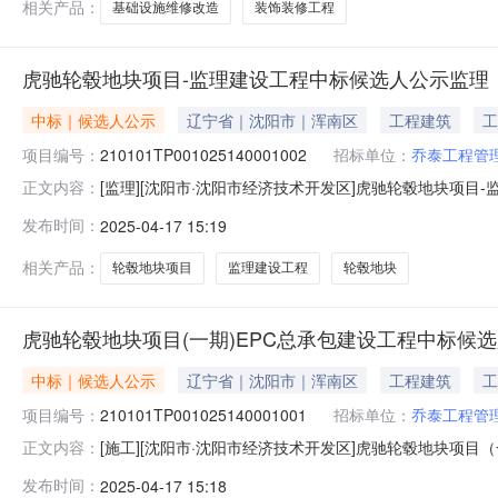
相关产品：
基础设施维修改造
装饰装修工程
虎驰轮毂地块项目-监理建设工程中标候选人公示监理
中标｜候选人公示
辽宁省｜沈阳市｜浑南区
工程建筑
工
项目编号：
210101TP001025140001002
招标单位：
乔泰工程管
[监理][沈阳市·沈阳市经济技术开发区]虎驰轮毂地块项目-监理
正文内容：
210101TP001025140工程名称虎驰轮毂地块项目标段
发布时间：
2025-04-17 15:19
工程管理集团有限公司工程类别监理招标方式公开招标公示开始
相关产品：
轮毂地块项目
监理建设工程
轮毂地块
虎驰轮毂地块项目(一期)EPC总承包建设工程中标候
中标｜候选人公示
辽宁省｜沈阳市｜浑南区
工程建筑
工
项目编号：
210101TP001025140001001
招标单位：
乔泰工程管
[施工][沈阳市·沈阳市经济技术开发区]虎驰轮毂地块项目（一期
正文内容：
程编号210101TP001025140工程名称虎驰轮毂地块项
发布时间：
2025-04-17 15:18
限公司填报单位乔泰工程管理集团有限公司工程类别施工招标方