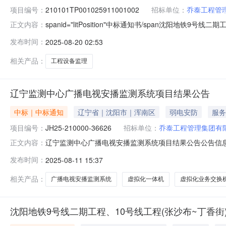
项目编号：
210101TP001025911001002
招标单位：
乔泰工程管
spanid="litPosition"中标通知书/span沈阳地
正文内容：
线工程(张沙布~丁香街)标段编号210101TP00102
发布时间：
2025-08-20 02:53
报单位乔泰工程管理集团有限公司工程类别监理招标方式公开招
相关产品：
工程设备监理
辽宁监测中心广播电视安播监测系统项目结果公告
中标｜中标通知
辽宁省｜沈阳市｜浑南区
弱电安防
服务
项目编号：
JH25-210000-36626
招标单位：
乔泰工程管理集团有
辽宁监测中心广播电视安播监测系统项目结果公告公告信息辽
正文内容：
结果公告一、项目编号：JH25-210000-36626
发布时间：
2025-08-11 15:37
商名称：北京市博汇科技股份有限公司供应商地址：北京市市辖
相关产品：
广播电视安播监测系统
虚拟化一体机
虚拟化业务交换
沈阳地铁9号线二期工程、10号线工程(张沙布~丁香