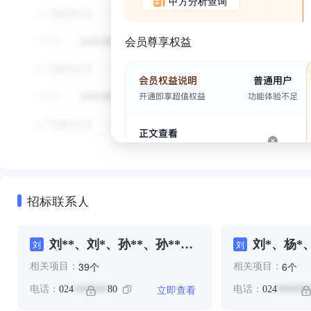
甲方分析查询
会员尊享权益
招标联系人
刘**、刘*、孙**、孙**、
刘*、杨*、
刘
刘
张*、王*、王*、赵*、邱
个
个
39
6
相关项目：
相关项目：
**、郑**、马*
立即查看
电话：
024
80
电话：
024
*******
*******