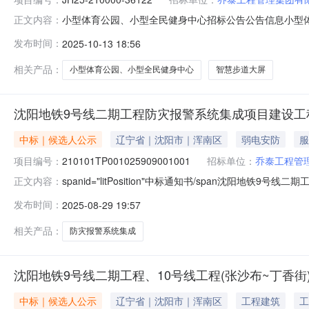
小型体育公园、小型全民健身中心招标公告公告信息小型体育
正文内容：
小型全民健身中心招标项目的潜在供应商应在线上获取招标文件,
发布时间：
2025-10-13 18:56
项目名称：小型体育公园、小型全民健身中心包组编号：00
相关产品：
小型体育公园、小型全民健身中心
智慧步道大屏
沈阳地铁9号线二期工程防灾报警系统集成项目建设工
中标｜候选人公示
辽宁省｜沈阳市｜浑南区
弱电安防
服
项目编号：
210101TP001025909001001
招标单位：
乔泰工程管
spanid="litPosition"中标通知书/span沈阳地铁
正文内容：
210101TP001025909001001标段名称沈
发布时间：
2025-08-29 19:57
式公开招标公示开始时间2025年08月29日公示结束时间
相关产品：
防灾报警系统集成
沈阳地铁9号线二期工程、10号线工程(张沙布~丁香
中标｜候选人公示
辽宁省｜沈阳市｜浑南区
工程建筑
工