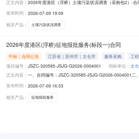
2026年度港区（浮桥）土壤污染状况调查（采购包2）-合同合同
正文内容：
查（采购包2）-合同三、项目编号（或招标编号、政府采购计划编
发布时间：
2026-07-09 19:09
土壤污染状况调查五、合同主体采购人（甲方）：太仓港经
相关产品：
土壤污染状况调查
2026年度港区(浮桥)征地报批服务(标段一)合同
中标｜合同公告
江苏省｜苏州市｜太仓市
服务采购
工程
项目编号：
JSZC-320585-JSJG-G2026-0004001
招标单位：
太仓
一、合同编号：JSZC-320585-JSJG-G2026-
正文内容：
划备案号等、如有)：JSZC-320585-JSJG-G20
发布时间：
2026-07-09 16:33
址：江苏省太仓市浮桥镇滨江大道88号联系方式：0512-
相关产品：
征地报批服务