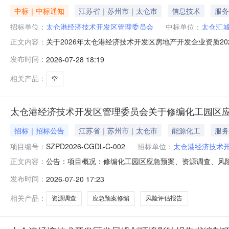
中标｜中标通知
江苏省｜苏州市｜太仓市
信息技术
服务
招标单位：
太仓港经济技术开发区管理委员会
中标单位：
太仓汇
关于2026年太仓港经济技术开发区房地产开发企业资质
正文内容：
令第248号）、《房地产开发企业资质管理规定》（住房
发布时间：
2026-07-28 18:19
查结果予以公布。特此公告。太仓港经济技术开发区管理
城科技产业发展有限公司核准贰级符
相关产品：
空
太仓港经济技术开发区管理委员会关于修编化工园区
招标｜招标公告
江苏省｜苏州市｜太仓市
能源化工
服务
项目编号：
SZPD2026-CGDL-C-002
招标单位：
太仓港经济技术
公告：项目概况：修编化工园区应急预案、资源调查、风险
正文内容：
日14:00时前上传电子响应文件。一、项目基本情况（一）
发布时间：
2026-07-20 17:23
式：竞争性磋商（四）预算金额：人民币贰拾柒万元整（￥27
应急
相关产品：
资源调查
应急预案修编
风险评估报告