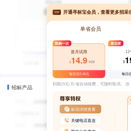
开通寻标宝会员，查看更多招采
VIP
单省会员
限购一次
最划算
1
首月试用
1
14.9
¥39
¥
¥
每日仅0.48元
每日仅
到期29元/月/省自动续费，可随时取消。
招标产品
标讯详情查看
关键电话直连