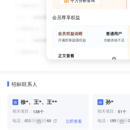
甲方分析查询
会员尊享权益
招标联系人
徐*、王*、王**
孙*
徐
孙
个
个
138
51
相关项目：
相关项目：
立即查看
电话：
051
60
电话：
189
5
********
******