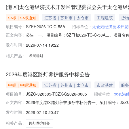
[港区]太仓港经济技术开发区管理委员会关于太仓港经济
中标｜中标通知
江苏省｜苏州市｜太仓市
工程建筑
货物
项目编号：
SZFH2026-TC-C-58A
招标单位：
太仓港经济技术开发
公告：一、项目编号：SZFH2026-TC-C-58A二、
正文内容：
名称：江苏省城镇与乡村规划设计院有限公司供应商地址：南
发布时间：
2026-07-14 19:22
标的信息项目名称：太仓港经济技术开发区（含太仓港经济
限：
相关产品：
发展规划
2026年度港区路灯养护服务中标公告
中标｜中标通知
江苏省｜苏州市｜太仓市
市政基建
服务
项目编号：
JSZC-320585-TCZX-G2026-0005
招标单位：
太仓港
2026年度港区路灯养护服务中标公告一、项目编号：JSZC-
正文内容：
代码供应商地址评审总得分中标/成交金额1江苏秋洋智慧科技
发布时间：
2026-07-10 20:47
801100（均分制）1560000元四、主要标的信息服
相关产品：
路灯养护服务