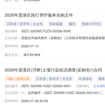
2026年度港区路灯养护服务采购文件
江苏省｜苏州市｜太仓市
市政基建
服务
预算318万元
项目编号：
JSZC-320585-TCZX-G2026-0005
采购文件相关附件《采购包1（江苏秋洋智慧科技集团有限公司）企业报
正文内容：
发布时间：
2026-07-10
相关产品：
路灯养护服务
2026年度港区(浮桥)土壤污染状况调查(采购包1)合同
中标｜合同公告
江苏省｜苏州市｜太仓市
环保绿化
服务
项目编号：
JSZC-320585-HJSZ-G2026-0001
招标单位：
太仓港
一、合同编号：JSZC-320585-HJSZ-G2026-0001
正文内容：
四、项目名称：2026年度港区（浮桥）土壤污染状况调
发布时间：
2026-07-09 20:59
方式：0512-53187860供应商（乙方）：苏州泰坤检测