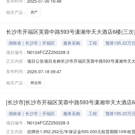
发布时间：
2025-07-30 16:48
落开福区芙蓉中路一段593号湖南国际金融大厦基本属性标
相关产品：
房产
长沙市开福区芙蓉中路593号潇湘华天大酒店6楼(三次挂牌)(
湖南省｜长沙市｜开福区
服务采购
工程
预算195.22万
项目编号：
N0124FCZZ250228-3
项目公告项目名称长沙市开福区芙蓉中路593号潇湘华天大酒店6楼
正文内容：
租方信息发布终结。标的概况标的坐落开福区芙蓉中路一段5
发布时间：
2025-07-18 09:47
支付方式按季度支付租金递增方式每3年递增3%装修免租期
相关产品：
商业用
[长沙市]长沙市开福区芙蓉中路593号潇湘华天大酒店6
湖南省｜长沙市｜开福区
服务采购
工程
预算195.22万
项目编号：
N0124FCZZ250228-3
挂牌价1,952,262元/年保证金500,000元租赁期限
正文内容：