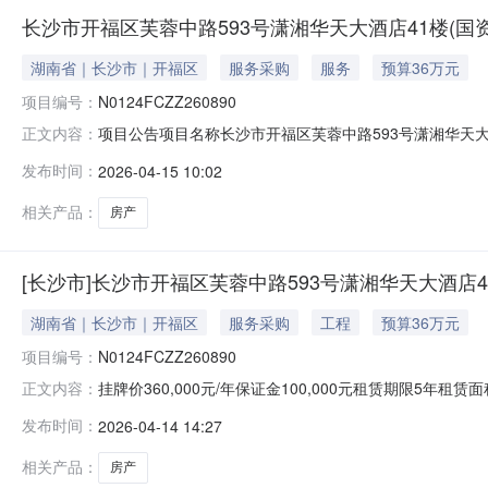
长沙市开福区芙蓉中路593号潇湘华天大酒店41楼(国资监测
湖南省｜长沙市｜开福区
服务采购
服务
预算36万元
项目编号：
N0124FCZZ260890
项目公告项目名称长沙市开福区芙蓉中路593号潇湘华天大酒店41
正文内容：
租方信息发布终结。标的概况标的坐落开福区芙蓉中路一段5
发布时间：
2026-04-15 10:02
方式按季度支付租金递增方式前三年不递增，第四年开始按
相关产品：
房产
[长沙市]长沙市开福区芙蓉中路593号潇湘华天大酒店4
湖南省｜长沙市｜开福区
服务采购
工程
预算36万元
项目编号：
N0124FCZZ260890
挂牌价360,000元/年保证金100,000元租赁期限5年
正文内容：
41楼项目编号N0124FCZZ260890挂牌起始日期202
发布时间：
2026-04-14 14:27
号湖南国际金融大厦基本属性标的类型房产所在层数41租赁
相关产品：
房产