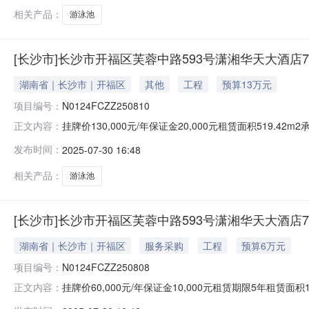
相关产品：
游泳池
[长沙市]长沙市开福区芙蓉中路593号潇湘华天大酒店
湖南省｜长沙市｜开福区
其他
工程
预算13万元
项目编号：
N0124FCZZ250810
挂牌价130,000元/年保证金20,000元租赁面积51
正文内容：
N0124FCZZ250810挂牌起始日期2025-07-3
发布时间：
2025-07-30 16:48
福区芙蓉中路一段593号湖南国际金融大厦基本属性标的类
相关产品：
游泳池
[长沙市]长沙市开福区芙蓉中路593号潇湘华天大酒店
湖南省｜长沙市｜开福区
服务采购
工程
预算6万元
项目编号：
N0124FCZZ250808
挂牌价60,000元/年保证金10,000元租赁期限5年租
正文内容：
编号N0124FCZZ250808挂牌起始日期2025-07