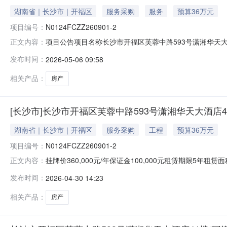
湖南省｜长沙市｜开福区
服务采购
服务
预算36万元
项目编号：
N0124FCZZ260901-2
项目公告项目名称长沙市开福区芙蓉中路593号潇湘华天大酒店41
正文内容：
集到意向承租方不延期。标的概况标的坐落开福区芙蓉中路一
发布时间：
2026-05-06 09:58
支付方式按季度支付租金递增方式前三年不递增，第四年开
相关产品：
房产
[长沙市]长沙市开福区芙蓉中路593号潇湘华天大酒店4
湖南省｜长沙市｜开福区
服务采购
工程
预算36万元
项目编号：
N0124FCZZ260901-2
挂牌价360,000元/年保证金100,000元租赁期限5年
正文内容：
41楼(二次挂牌)项目编号N0124FCZZ260901-2挂
发布时间：
2026-04-30 14:23
段593号湖南国际金融大厦基本属性标的类型房产所在层数
相关产品：
房产