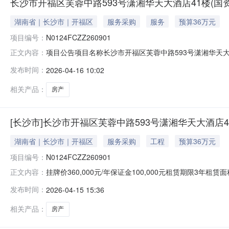
长沙市开福区芙蓉中路593号潇湘华天大酒店41楼(国资监测
湖南省｜长沙市｜开福区
服务采购
服务
预算36万元
项目编号：
N0124FCZZ260901
项目公告项目名称长沙市开福区芙蓉中路593号潇湘华天大酒店41
正文内容：
租方信息发布终结。标的概况标的坐落开福区芙蓉中路一段5
发布时间：
2026-04-16 10:02
方式按季度支付租金递增方式无装修免租期限1个月承租
相关产品：
房产
[长沙市]长沙市开福区芙蓉中路593号潇湘华天大酒店4
湖南省｜长沙市｜开福区
服务采购
工程
预算36万元
项目编号：
N0124FCZZ260901
挂牌价360,000元/年保证金100,000元租赁期限3年
正文内容：
41楼项目编号N0124FCZZ260901挂牌起始日期202
发布时间：
2026-04-15 15:36
号湖南国际金融大厦基本属性标的类型房产所在层数41租赁
相关产品：
房产