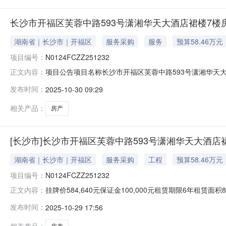
长沙市开福区芙蓉中路593号潇湘华天大酒店裙楼7楼房产(国
湖南省｜长沙市｜开福区
服务采购
服务
预算58.46万元
项目编号：
N0124FCZZ251232
项目公告项目名称长沙市开福区芙蓉中路593号潇湘华天大酒店裙楼
正文内容：
意向承租方信息发布终结。标的概况标的坐落开福区芙蓉中
发布时间：
2025-10-30 09:29
付方式按季度支付租金递增方式不递增装修免租期限3个月
相关产品：
房产
[长沙市]长沙市开福区芙蓉中路593号潇湘华天大酒店
湖南省｜长沙市｜开福区
服务采购
工程
预算58.46万元
项目编号：
N0124FCZZ251232
挂牌价584,640元保证金100,000元租赁期限6年租
正文内容：
编号N0124FCZZ251232挂牌起始日期2025-10-
发布时间：
2025-10-29 17:56
际金融大厦基本属性标的类型房产所在层数7租赁面积87