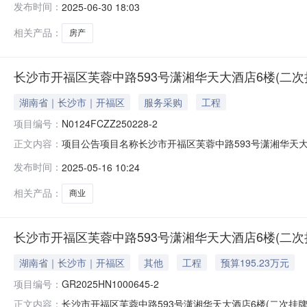
发布时间：
2025-06-30 18:03
593号湖南国际金融大厦基本属性标的类型房产所在层数4
相关产品：
房产
长沙市开福区芙蓉中路593号潇湘华天大酒店6楼(二次挂牌)(
湖南省｜长沙市｜开福区
服务采购
工程
项目编号：
N0124FCZZ250228-2
项目公告项目名称长沙市开福区芙蓉中路593号潇湘华天大酒店6楼
正文内容：
集到意向承租方信息发布终结。标的概况标的坐落开福区芙蓉
发布时间：
2025-05-16 10:24
限10年租金支付方式按季度支付租金递增方式每3年递增3%
相关产品：
商业
长沙市开福区芙蓉中路593号潇湘华天大酒店6楼(二次
湖南省｜长沙市｜开福区
其他
工程
预算195.23万元
项目编号：
GR2025HN1000645-2
长沙市开福区芙蓉中路593号潇湘华天大酒店6楼(二次挂牌)
正文内容：