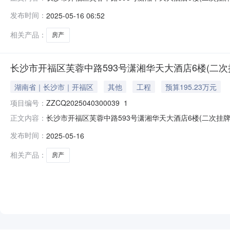
金融大厦有限公司潇湘华天大酒店转让底价195.232518万元
发布时间：
2025-05-16 06:52
联系电话：-1、转让标的基本情况项目名称长沙市开福区芙蓉中
相关产品：
房产
长沙市开福区芙蓉中路593号潇湘华天大酒店6楼(二次
湖南省｜长沙市｜开福区
其他
工程
预算195.23万元
项目编号：
ZZCQ2025040300039_1
长沙市开福区芙蓉中路593号潇湘华天大酒店6楼(二次挂牌)项
正文内容：
让方名称湖南国际金融大厦有限公司潇湘华天大酒店转让标的所在
发布时间：
2025-05-16
实物现状出租。竞租人应仔细阅读评估报告（湘亚评报字(2
相关产品：
房产