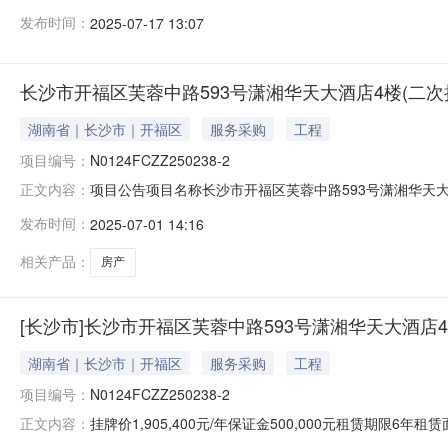
号N0124FCZZ250228-3挂牌起始日期2025-07
发布时间：
2025-07-17 13:07
金融大厦基本属性标的类型商业用房所在层数6租赁面积40
长沙市开福区芙蓉中路593号潇湘华天大酒店4楼(二次挂牌)(
湖南省｜长沙市｜开福区
服务采购
工程
项目编号：
N0124FCZZ250238-2
项目公告项目名称长沙市开福区芙蓉中路593号潇湘华天大酒店4楼
正文内容：
集到意向承租方信息发布终结。标的概况标的坐落开福区芙蓉
发布时间：
2025-07-01 14:16
年租金支付方式按季度支付租金递增方式从第三年开始按照
相关产品：
房产
[长沙市]长沙市开福区芙蓉中路593号潇湘华天大酒店4
湖南省｜长沙市｜开福区
服务采购
工程
项目编号：
N0124FCZZ250238-2
挂牌价1,905,400元/年保证金500,000元租赁期限
正文内容：
挂牌)项目编号N0124FCZZ250238-2挂牌起始日期2