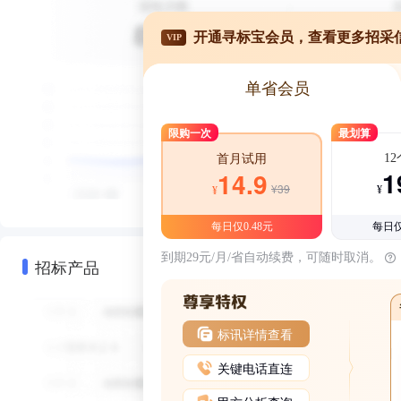
开通寻标宝会员，查看更多招采
VIP
单省会员
限购一次
最划算
1
首月试用
1
14.9
¥39
¥
¥
每日仅0.48元
每日仅
到期29元/月/省自动续费，可随时取消。
招标产品
标讯详情查看
关键电话直连