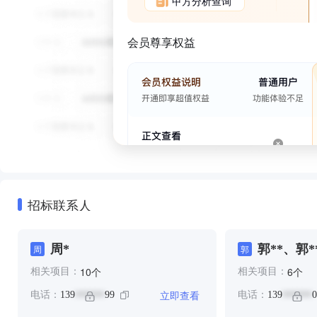
甲方分析查询
会员尊享权益
招标联系人
周*
郭**、郭*
周
郭
个
个
10
6
相关项目：
相关项目：
立即查看
电话：
139
99
电话：
139
0
******
******