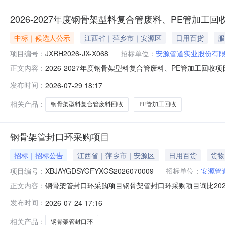
2026-2027年度钢骨架型料复合管废料、PE管加工回收项
中标｜候选人公示
江西省｜萍乡市｜安源区
日用百货
服
项目编号：
JXRH2026-JX-X068
招标单位：
安源管道实业股份有
2026-2027年度钢骨架型料复合管废料、PE管加工回收项
正文内容：
编号：JXRH2026-JX-X068）成交候选人公示202
发布时间：
2026-07-29 18:17
西省南昌市青山湖区丹霞路333号1栋201室）举行，截
相关产品：
钢骨架型料复合管废料回收
PE管加工回收
钢骨架管封口环采购项目
招标｜招标公告
江西省｜萍乡市｜安源区
日用百货
货物
项目编号：
XBJAYGDSYGFYXGS2026070009
招标单位：
安源管
钢骨架管封口环采购项目钢骨架管封口环采购项目询比2026-0
正文内容：
间：2026-07-2923:59报价截止时间：2026-0
发布时间：
2026-07-24 17:16
报价报价币种：人民币品目信息序号品目名称采购量/计量单
相关产品：
钢骨架管封口环