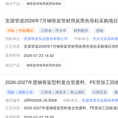
相关产品：
钢骨架管材用炭黑色母粒
安源管道2026年7月钢骨架管材用炭黑色母粒采购项
中标｜中标通知
江西省｜萍乡市
材料配件
货物
招标单位：
安源管道实业股份有限公司
中标单位：
北京北化高科
安源管道2026年7月钢骨架管材用炭黑色母粒采购项目
正文内容：
对钢骨架管材用黑色母进行询价，于7月23日对报价单
发布时间：
2026-07-23 14:42
利害关系人对评标结果有异议的，应当根据有关法律法规的
66651232026年7月2
相关产品：
钢骨架管材用炭黑色母粒
2026-2027年度钢骨架型料复合管废料、PE管加工回
招标｜招标公告
江西省｜南昌市｜青山湖区
日用百货
服
项目编号：
JXRH2026-JX-X068
招标单位：
安源管道实业股份有
2026-2027年度钢骨架型料复合管废料、PE管加工回收项
正文内容：
理有限公司采购单位：安源管道实业股份有限公司获取文件时间：2026
发布时间：
2026-07-22 18:29