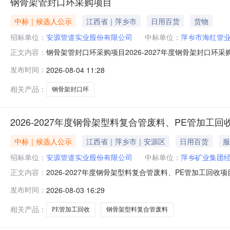
钢骨架管封口环采购项目
中标｜候选人公示
江西省｜萍乡市
日用百货
货物
招标单位：
安源管道实业股份有限公司
中标单位：
萍乡市海红管
钢骨架管封口环采购项目2026-2027年度钢骨架封口环
正文内容：
根据询价文件规定，经评审小组详细评审，形成评审报告
发布时间：
2026-08-04 11:28
发橡塑厂四、萍乡市华运高新材料有限公司公示期三日，
业股份有限公司纪委地址：江西省
相关产品：
钢骨架封口环
2026-2027年度钢骨架型料复合管废料、PE管加工
中标｜候选人公示
江西省｜萍乡市｜安源区
日用百货
服
招标单位：
安源管道实业股份有限公司
中标单位：
萍乡矿业集团
2026-2027年度钢骨架型料复合管废料、PE管加工回
正文内容：
成交人名称萍乡矿业集团经贸有限公司安源管道实业股份有限
发布时间：
2026-08-03 16:29
相关产品：
PE管加工回收
钢骨架型料复合管废料