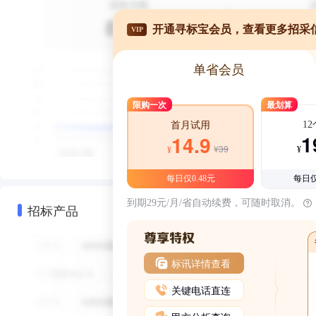
开通寻标宝会员，查看更多招采
VIP
单省会员
限购一次
最划算
1
首月试用
1
14.9
¥39
¥
¥
每日仅0.48元
每日仅
到期29元/月/省自动续费，可随时取消。
招标产品
标讯详情查看
关键电话直连