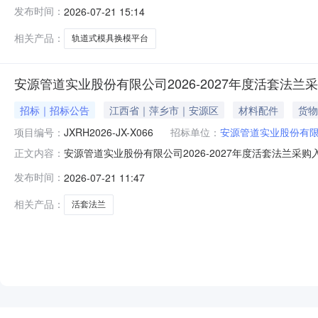
面向社会以公开方式对FG-3600SE卧式注塑机配套轨
发布时间：
2026-07-21 15:14
成交候选人公示已结束，现将中标供应商公示如下：成交单
司地址：江西省
相关产品：
轨道式模具换模平台
安源管道实业股份有限公司2026-2027年度活套法
招标｜招标公告
江西省｜萍乡市｜安源区
材料配件
货物
项目编号：
JXRH2026-JX-X066
招标单位：
安源管道实业股份有
安源管道实业股份有限公司2026-2027年度活套法兰采购
正文内容：
时间7天12时代理机构：江西如衡工程管理有限公司采购单位：安源管道
发布时间：
2026-07-21 11:47
点：江西省/萍乡市/安源区详细地址：-
相关产品：
活套法兰
NEW
HOT
5折起