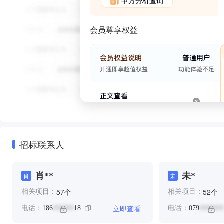
甲方分析查询
会员尊享权益
招标联系人
肖**
未*
肖
未
个
个
57
52
相关项目：
相关项目：
立即查看
电话：
186
18
电话：
079
******
*******