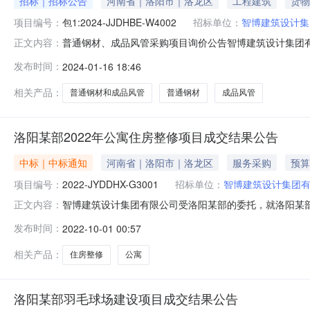
招标｜招标公告
河南省｜洛阳市｜洛龙区
工程建筑
货物
项目编号：
包1:2024-JJDHBE-W4002
招标单位：
智博建筑设计集
普通钢材、成品风管采购项目询价公告智博建筑设计集团
正文内容：
目名称：普通钢材、成品风管采购项目二、项目编号：包1：202
发布时间：
2024-01-16 18:46
注包1普通钢材834563.91834563.91包2成品风管5
相关产品：
普通钢材和成品风管
普通钢材
成品风管
洛阳某部2022年公寓住房整修项目成交结果公告
中标｜中标通知
河南省｜洛阳市｜洛龙区
服务采购
预算
项目编号：
2022-JYDDHX-G3001
招标单位：
智博建筑设计集团
智博建筑设计集团有限公司受洛阳某部的委托，就洛阳某部
正文内容：
编号：2022-JYDDHX-G30012、项目名称：洛阳某部
发布时间：
2022-10-01 00:57
算（元）包最高限价（元）11洛阳某部2022年公寓住房整修项
相关产品：
住房整修
公寓
洛阳某部羽毛球场建设项目成交结果公告