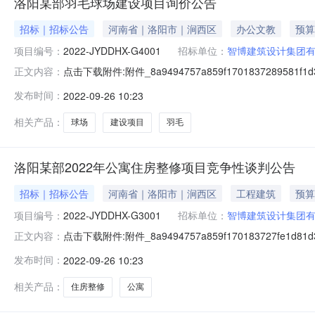
洛阳某部羽毛球场建设项目询价公告
招标｜招标公告
河南省｜洛阳市｜涧西区
办公文教
预算
项目编号：
2022-JYDDHX-G4001
招标单位：
智博建筑设计集团
点击下载附件:附件_8a9494757a859f1701837289581f
正文内容：
G4001）项目所在地区：河南省,洛阳市,涧西区一、招标
发布时间：
2022-09-26 10:23
某部。本项目已具备招标条件，现招标方式为其它方式。
相关产品：
球场
建设项目
羽毛
洛阳某部2022年公寓住房整修项目竞争性谈判公告
招标｜招标公告
河南省｜洛阳市｜涧西区
工程建筑
预算
项目编号：
2022-JYDDHX-G3001
招标单位：
智博建筑设计集团
点击下载附件:附件_8a9494757a859f170183727fe1d
正文内容：
2022-JYDDHX-G3001）项目所在地区：河南省,
发布时间：
2022-09-26 10:23
49.984272万元，招标人为洛阳某部。本项目已具备
相关产品：
住房整修
公寓