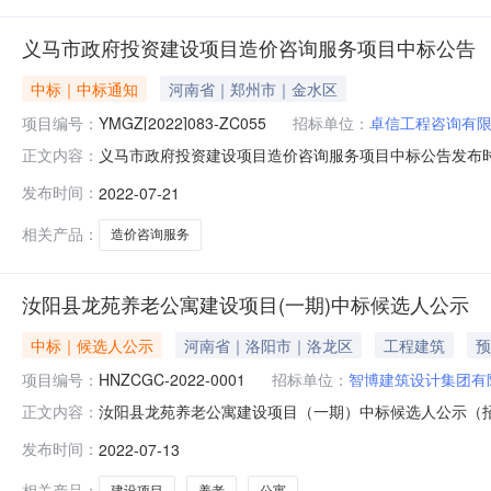
义马市政府投资建设项目造价咨询服务项目中标公告
中标｜中标通知
河南省｜郑州市｜金水区
项目编号：
YMGZ[2022]083-ZC055
招标单位：
卓信工程咨询有
义马市政府投资建设项目造价咨询服务项目中标公告发布时间：2022
正文内容：
称：义马市政府投资建设项目造价咨询服务项目3、采购方式
发布时间：
2022-07-21
称地址中标金额单位YMGZ[2022]083-ZC055-
相关产品：
造价咨询服务
汝阳县龙苑养老公寓建设项目(一期)中标候选人公示
中标｜候选人公示
河南省｜洛阳市｜洛龙区
工程建筑
预
项目编号：
HNZCGC-2022-0001
招标单位：
智博建筑设计集团有
汝阳县龙苑养老公寓建设项目（一期）中标候选人公示（招标编号：
正文内容：
目（一期）:1、中标候选人基本情况中标候选人第1名：林
发布时间：
2022-07-13
合国家验收合格标准，工期/交货期/服务期：1080天；
相关产品：
建设项目
养老
公寓