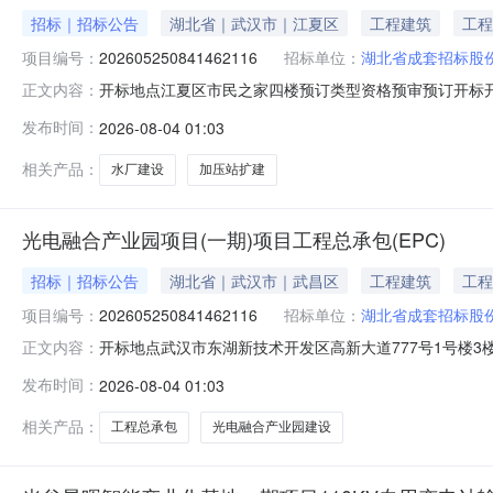
招标｜招标公告
湖北省｜武汉市｜江夏区
工程建筑
工程
项目编号：
202605250841462116
招标单位：
湖北省成套招标股
开标地点江夏区市民之家四楼预订类型资格预审预订开标开始时间2026
正文内容：
08-0423:29开标室开标室437评标室评标室453
发布时间：
2026-08-04 01:03
型建设工程项目名称标段号招标编号进场项目标志是否为电子标1
相关产品：
水厂建设
加压站扩建
光电融合产业园项目(一期)项目工程总承包(EPC)
招标｜招标公告
湖北省｜武汉市｜武昌区
工程建筑
工程
项目编号：
202605250841462116
招标单位：
湖北省成套招标股
开标地点武汉市东湖新技术开发区高新大道777号1号楼3楼302
正文内容：
2026-08-0409:00预订评标结束时间2026-08-0
发布时间：
2026-08-04 01:03
术开发区公共资源交易中心开标形式不见面开标办理意见
相关产品：
工程总承包
光电融合产业园建设