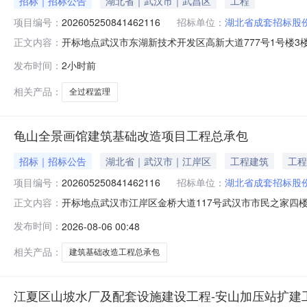
招标｜招标公告
湖北省｜武汉市｜武昌区
工程
项目编号：
202605250841462116
招标单位：
湖北省成套招标股
开标地点武汉市东湖新技术开发区高新大道777号1号楼3楼302
正文内容：
2026-08-0709:00预订评标结束时间2026-08-0
发布时间：
2小时前
术开发区公共资源交易中心开标形式资格预审办理意见项
相关产品：
全过程监理
龟山全景画馆建筑基础改造项目工程总承包
招标｜招标公告
湖北省｜武汉市｜江岸区
工程建筑
工程
项目编号：
202605250841462116
招标单位：
湖北省成套招标股
开标地点武汉市江岸区金桥大道117号武汉市市民之家四楼预订类型
正文内容：
0609:00预订评标结束时间2026-08-0623:2
发布时间：
2026-08-06 00:48
心开标形式不见面开标办理意见项目类型建设工程项目名称标
相关产品：
建筑基础改造工程总承包
江夏区山坡水厂及配套设施建设工程-安山加压站扩建