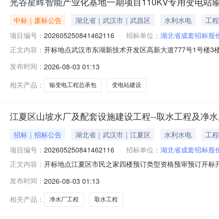
光谷星晖智能产业化基地一期项目110KV专用变电站输
中标｜废标公告
湖北省｜武汉市｜武昌区
水利水电
工程
项目编号：
202605250841462116
招标单位：
湖北省成套招标股
开标地点武汉市东湖新技术开发区高新大道777号1号楼3楼302
正文内容：
2026-08-0309:00预订评标结束时间2026-08-0
发布时间：
2026-08-03 01:13
术开发区公共资源交易中心开标形式不见面开标办理意见
相关产品：
输变电工程总承包
变电站建设
江夏区山坡水厂及配套设施建设工程--取水工程及净
招标｜招标公告
湖北省｜武汉市｜江夏区
水利水电
工程
项目编号：
202605250841462116
招标单位：
湖北省成套招标股
开标地点江夏区市民之家四楼预订类型资格预审预订开标开始时间2026
正文内容：
08-0323:29开标室开标室437评标室评标室453
发布时间：
2026-08-03 01:13
型建设工程项目名称标段号招标编号进场项目标志是否为电子标1
相关产品：
净水厂工程
取水工程