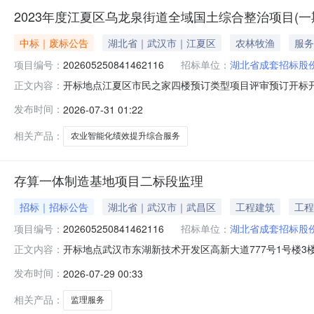
2023年度江夏区乌龙泉街道全域国土综合整治项目(一
中标｜废标公告
湖北省｜武汉市｜江夏区
农林牧渔
服务
项目编号：
202605250841462116
招标单位：
湖北省成套招标股
开标地点江夏区市民之家四楼预订类型项目评审预订开标开始时间2026
正文内容：
07-3123:29开标室网上开标室1评标室评标室41
发布时间：
2026-07-31 01:22
项目类型建设工程项目名称标段号招标编号进场项目标志是否为电
相关产品：
农业智能化绩效提升综合服务
存算一体制造基地项目二标段监理
招标｜招标公告
湖北省｜武汉市｜武昌区
工程建筑
工程
项目编号：
202605250841462116
招标单位：
湖北省成套招标股
开标地点武汉市东湖新技术开发区高新大道777号1号楼3楼302
正文内容：
2026-07-2909:00预订评标结束时间2026-07-2
发布时间：
2026-07-29 00:33
术开发区公共资源交易中心开标形式不见面开标办理意见
相关产品：
监理服务