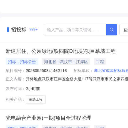
招投标
招
999+
新建居住、公园绿地(铁四院D地块)项目幕墙工程
招标｜招标公告
湖北省｜武汉市｜江岸区
工程
项目编号：
202605250841462116
招标单位：
湖北省成套招标股
开标地点武汉市江岸区金桥大道117号武汉市市民之家四楼预订类型
正文内容：
0709:00预订评标结束时间2026-08-0723:2
发布时间：
2小时前
心开标形式不见面开标办理意见项目类型建设工程项目名称标
相关产品：
幕墙工程
光电融合产业园(一期)项目全过程监理