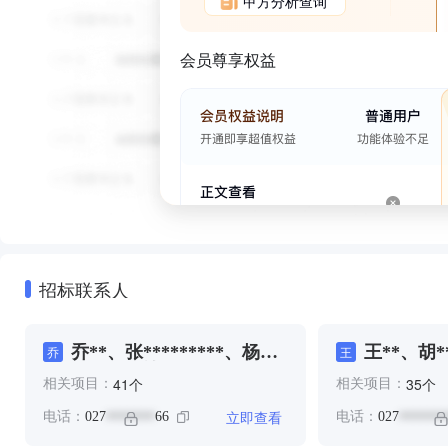
甲方分析查询
会员尊享权益
招标联系人
乔**、张*********、杨
王**、胡*
乔
王
******、涂**、王**、田
个
个
41
35
相关项目：
相关项目：
****、田*******、田
*********、程*********、
立即查看
电话：
027
66
电话：
027
*******
*******
詹*****、邹**、邹*、钟
*********、黄*****