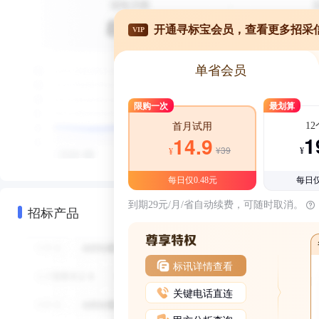
开通寻标宝会员，查看更多招采
VIP
单省会员
限购一次
最划算
1
首月试用
1
14.9
¥39
¥
¥
每日仅0.48元
每日仅
到期29元/月/省自动续费，可随时取消。
招标产品
标讯详情查看
关键电话直连