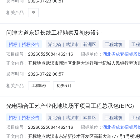
发布时间：
2026-07-23 00:51
心开标形式不见面开标办理意见项目类型建设工程项目名称标
相关产品：
空
问津大道东延长线工程勘察及初步设计
招标｜招标公告
湖北省｜武汉市｜新洲区
工程建筑
工程
项目编号：
202605250841462116
招标单位：
湖北省成套招标股
开标地点武汉市新洲区龙腾大道祥和世纪城人民银行旁边政务中心内
正文内容：
2026-07-2209:00预订评标结束时间2026-07
发布时间：
2026-07-22 00:57
中心开标形式不见面开标办理意见项目类型建设工程项目名
相关产品：
工程勘察
初步设计
光电融合工艺产业化地块场平项目工程总承包(EPC)
招标｜招标公告
湖北省｜武汉市｜武昌区
工程建筑
工程
项目编号：
202605250841462116
招标单位：
湖北省成套招标股
开标地点武汉市东湖新技术开发区高新大道777号1号楼3楼302
正文内容：