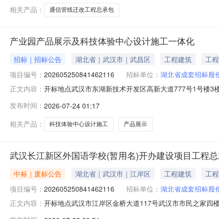
相关产品：
通信管线迁改工程总承包
产业园产品展示及科技体验中心设计施工一体化
招标｜招标公告
湖北省｜武汉市｜武昌区
工程建筑
工程
项目编号：
202605250841462116
招标单位：
湖北省成套招标股
开标地点武汉市东湖新技术开发区高新大道777号1号楼3楼302
正文内容：
2026-07-2409:00预订评标结束时间2026-07-2
发布时间：
2026-07-24 01:17
术开发区公共资源交易中心开标形式不见面开标办理意见
相关产品：
科技体验中心设计施工
产品展示
武汉长江新区外国语学校(暂用名)开办建设项目工程总承包
中标｜废标公告
湖北省｜武汉市｜江岸区
工程建筑
工程
项目编号：
202605250841462116
招标单位：
湖北省成套招标股
开标地点武汉市江岸区金桥大道117号武汉市市民之家四楼预订类型
正文内容：
2309:00预订评标结束时间2026-07-2323:2