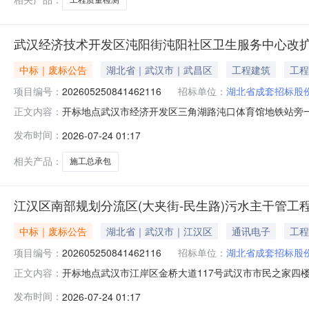
武汉经济技术开发区沌阳街沌阳社区卫生服务中心改扩
中标｜废标公告
湖北省｜武汉市｜武昌区
工程建筑
工程
项目编号：
202605250841462116
招标单位：
湖北省成套招标股
开标地点武汉市经济开发区三角湖路沌口体育馆地铁站旁一楼预订类型
正文内容：
2409:00预订评标结束时间2026-07-2423:2
发布时间：
2026-07-24 01:17
南区）公共资源交易中心开标形式不见面开标办理意见项
相关产品：
施工总承包
江汉区南部规划分流区(大夹街-民生路)污水主干管工程
中标｜废标公告
湖北省｜武汉市｜江汉区
通讯电子
工程
项目编号：
202605250841462116
招标单位：
湖北省成套招标股
开标地点武汉市江岸区金桥大道117号武汉市市民之家四楼预订类型
正文内容：
2409:00预订评标结束时间2026-07-2423:2
发布时间：
2026-07-24 01:17
心开标形式不见面开标办理意见项目类型建设工程项目名称标