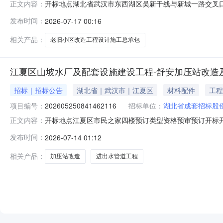
开标地点湖北省武汉市东西湖区吴新干线与新城一路交叉口东西湖区
正文内容：
评标开始时间2026-07-1709:00预订评标结束时间2
发布时间：
2026-07-17 00:16
东西湖区公共资源交易中心开标形式不见面开标办理意见
相关产品：
老旧小区改造工程设计施工总承包
江夏区山坡水厂及配套设施建设工程-舒安加压站改造
招标｜招标公告
湖北省｜武汉市｜江夏区
材料配件
工程
项目编号：
202605250841462116
招标单位：
湖北省成套招标股
开标地点江夏区市民之家四楼预订类型资格预审预订开标开始时间2026
正文内容：
07-1423:29开标室开标室437评标室评标室415
发布时间：
2026-07-14 01:12
型建设工程项目名称标段号招标编号进场项目标志是否为电子标1
相关产品：
加压站改造
进出水管道工程