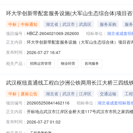
环大学创新带配套服务设施(大军山生态综合体)项目
中标｜中标通知
湖北省｜武汉市｜武昌区
服务采购
服务
项目编号：
HBCZ-2604021069-262600
招标单位：
湖北省成套招
环大学创新带配套服务设施（大军山生态综合体）项目咨
正文内容：
会评审、招标人确认，现将评标结果公示如下：项目名称：环大
发布时间：
2026-07-27 16:47
内容：咨询及运营管理服务评标委员会推荐的前三名中标
且项目正式运营后10年（具体
相关产品：
招商运营管理
物业经营
咨询服务
武汉枢纽直通线工程白沙洲公铁两用长江大桥三四线铁
中标｜废标公告
湖北省｜武汉市｜江岸区
交通运输
工程
项目编号：
202605250841462116
招标单位：
湖北省成套招标股
开标地点武汉市江岸区金桥大道117号武汉市市民之家四楼预订类型
正文内容：
2709:00预订评标结束时间2026-07-2723:2
发布时间：
2026-07-27 01:02
心开标形式不见面开标办理意见项目类型建设工程项目名称标
相关产品：
工程质量检测