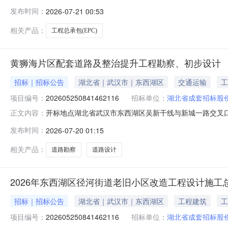
2026-07-2109:00预订评标结束时间2026-07-2
发布时间：
2026-07-21 00:53
术开发区公共资源交易中心开标形式不见面开标办理意见
相关产品：
工程总承包(EPC)
黄狮海片区配套道路及整治提升工程勘察、初步设计
招标｜招标公告
湖北省｜武汉市｜东西湖区
交通运输
工
项目编号：
202605250841462116
招标单位：
湖北省成套招标股
开标地点湖北省武汉市东西湖区吴新干线与新城一路交叉口东西湖区
正文内容：
评标开始时间2026-07-2009:00预订评标结束时间2
发布时间：
2026-07-20 01:15
东西湖区公共资源交易中心开标形式不见面开标办理意见
相关产品：
道路勘察
道路设计
2026年东西湖区径河街道老旧小区改造工程设计施工总
招标｜招标公告
湖北省｜武汉市｜东西湖区
工程建筑
工
项目编号：
202605250841462116
招标单位：
湖北省成套招标股