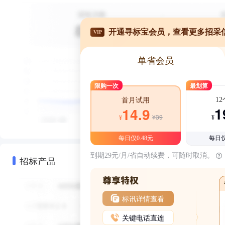
开通寻标宝会员，查看更多招采
VIP
单省会员
限购一次
最划算
1
首月试用
1
14.9
¥39
¥
¥
每日仅0.48元
每日仅
到期29元/月/省自动续费，可随时取消。
招标产品
标讯详情查看
关键电话直连