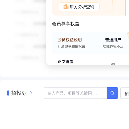
甲方分析查询
会员尊享权益
招投标
招
0