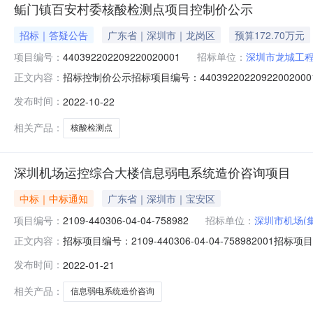
鲘门镇百安村委核酸检测点项目控制价公示
招标｜答疑公告
广东省｜深圳市｜龙岗区
预算172.70万元
项目编号：
440392202209220020001
招标单位：
深圳市龙城工
招标控制价公示招标项目编号：44039220220922
正文内容：
核单位：招标人招标控制价/审定造价：172.70082万元投
发布时间：
2022-10-22
使用的市局2016年4月范本，则可不填写修正价格；否则
相关产品：
核酸检测点
深圳机场运控综合大楼信息弱电系统造价咨询项目
中标｜中标通知
广东省｜深圳市｜宝安区
项目编号：
2109-440306-04-04-758982
招标单位：
深圳市机场(
招标项目编号：2109-440306-04-04-7589
正文内容：
目编号：2109-440306-04-04-758982公示时间：2
发布时间：
2022-01-21
方式：公开招标中标人：深圳市永达信工程造价咨询有限公司中
相关产品：
信息弱电系统造价咨询