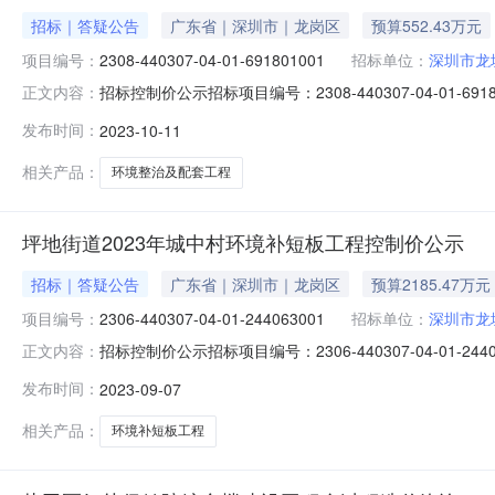
招标｜答疑公告
广东省｜深圳市｜龙岗区
预算552.43万元
项目编号：
2308-440307-04-01-691801001
招标单位：
深圳市龙
招标控制价公示招标项目编号：2308-440307-04-
正文内容：
（麻沙地块、坪馨苑东侧地块）环境整治及配套工程类型：招标
发布时间：
2023-10-11
价净下浮:5.0%不可竞争费合计：13.330901万元修
相关产品：
环境整治及配套工程
坪地街道2023年城中村环境补短板工程控制价公示
招标｜答疑公告
广东省｜深圳市｜龙岗区
预算2185.47万元
项目编号：
2306-440307-04-01-244063001
招标单位：
深圳市龙
招标控制价公示招标项目编号：2306-440307-04-0
正文内容：
标控制价公示标底审核单位：招标人招标控制价/审定造价：2185
发布时间：
2023-09-07
格：0万元*如本工程招标文件使用的市局2016年4月范
相关产品：
环境补短板工程