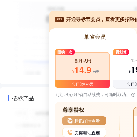
开通寻标宝会员，查看更多招采
VIP
单省会员
限购一次
最划算
1
首月试用
1
14.9
¥39
¥
¥
每日仅0.48元
每日仅
到期29元/月/省自动续费，可随时取消。
招标产品
标讯详情查看
关键电话直连