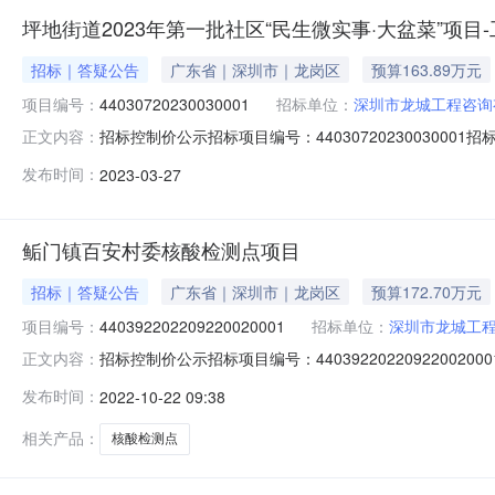
坪地街道2023年第一批社区“民生微实事·大盆菜”项目
招标｜答疑公告
广东省｜深圳市｜龙岗区
预算163.89万元
项目编号：
44030720230030001
招标单位：
深圳市龙城工程咨询
招标控制价公示招标项目编号：440307202300300
正文内容：
批社区“民生微实事·大盆菜”项目-工程类（园林绿化类）类型
发布时间：
2023-03-27
制价净下浮:5.0%不可竞争费合计：11.592186万元
鲘门镇百安村委核酸检测点项目
招标｜答疑公告
广东省｜深圳市｜龙岗区
预算172.70万元
项目编号：
440392202209220020001
招标单位：
深圳市龙城工
招标控制价公示招标项目编号：44039220220922
正文内容：
核单位：招标人招标控制价/审定造价：172.70082万元投
发布时间：
2022-10-22 09:38
使用的市局2016年4月范本，则可不填写修正价格；否则
相关产品：
核酸检测点