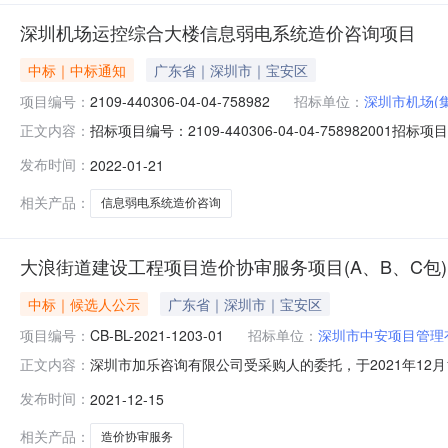
深圳机场运控综合大楼信息弱电系统造价咨询项目
中标｜中标通知
广东省｜深圳市｜宝安区
项目编号：
2109-440306-04-04-758982
招标单位：
深圳市机场(
招标项目编号：2109-440306-04-04-7589
正文内容：
目编号：2109-440306-04-04-758982公示时间：2
发布时间：
2022-01-21
方式：公开招标中标人：深圳市永达信工程造价咨询有限公司中
相关产品：
信息弱电系统造价咨询
大浪街道建设工程项目造价协审服务项目(A、B、C包
中标｜候选人公示
广东省｜深圳市｜宝安区
项目编号：
CB-BL-2021-1203-01
招标单位：
深圳市中安项目管理
深圳市加乐咨询有限公司受采购人的委托，于2021年12月1
正文内容：
经评审委员会评议，采购人确认，现将中标结果公示如下：
发布时间：
2021-12-15
市普利工程咨询有限公司0.74合格3深圳市宏华明工程造价
相关产品：
造价协审服务