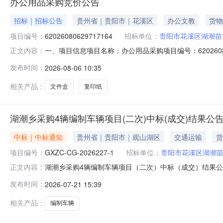
办公用品采购竞价公告
招标｜招标公告
贵州省｜贵阳市｜花溪区
办公文教
货物
项目编号：
62026080629717164
招标单位：
贵阳市花溪区湖潮苗
一、项目信息项目名称：办公用品采购项目编号：620260806297
正文内容：
位：贵阳市花溪区湖潮苗族布依族乡人民政府供应商规模要
发布时间：
2026-08-06 10:35
目:档案盒;采购人需求描述:-;次要参数要求:文件盒:详见附件;
相关产品：
文件盒
复印纸
湖潮乡采购4辆编制车辆项目(二次)中标(成交)结果公
中标｜中标通知
贵州省｜贵阳市｜观山湖区
交通运输
货
项目编号：
GXZC-CG-2026227-1
招标单位：
贵阳市花溪区湖潮
湖潮乡采购4辆编制车辆项目（二次）中标（成交）结果公告湖
正文内容：
潮乡采购4辆编制车辆项目（二次）三、中标（成交）信息1
发布时间：
2026-07-21 15:39
省贵阳市花溪区孟关苗族布依族乡汽贸城贵州恒成投资有限
格型号1湖潮乡
相关产品：
编制车辆