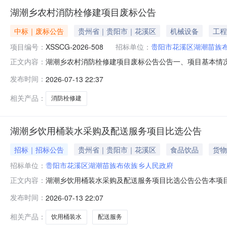
湖潮乡农村消防栓修建项目废标公告
中标｜废标公告
贵州省｜贵阳市｜花溪区
机械设备
工程
项目编号：
XSSCG-2026-508
招标单位：
贵阳市花溪区湖潮苗族
湖潮乡农村消防栓修建项目废标公告公告一、项目基本情况项
正文内容：
（2026年07月10日17：00），获取竞争性磋商文
发布时间：
2026-07-13 22:37
下方式联系。1.采购人信息采购人名称：贵阳市花溪区湖
师联系电话：1361
相关产品：
消防栓修建
湖潮乡饮用桶装水采购及配送服务项目比选公告
招标｜招标公告
贵州省｜贵阳市｜花溪区
食品饮品
货物
招标单位：
贵阳市花溪区湖潮苗族布依族乡人民政府
湖潮乡饮用桶装水采购及配送服务项目比选公告公告本项
正文内容：
参与。一、采购情况:1.项目名称：饮用桶装水采购及配送服
发布时间：
2026-07-13 22:07
件）二、资格要求：（一）一般资格要求1.具有独立承担
提供2025或2026年度财
相关产品：
饮用桶装水
配送服务