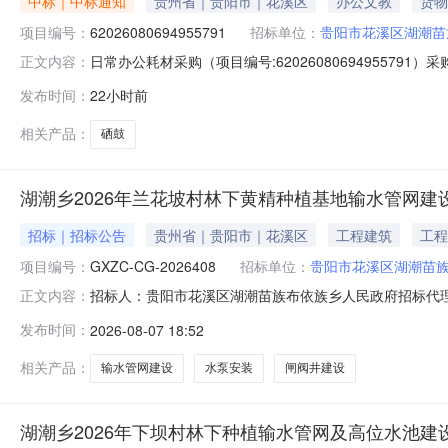
中标｜中标通知
贵州省｜贵阳市｜花溪区
办公文教
货物
项目编号：
62026080694955791
招标单位：
贵阳市花溪区湖潮苗
日常办公耗材采购（项目编号:6202608069495579
正文内容：
系人：简旭莲项目联系电话：19110698313项目所在行政区划
发布时间：
22小时前
位信息采购单位名称：贵阳市花溪区湖潮苗族布依族乡人
相关产品：
硒鼓
湖潮乡2026年兰花坡村林下黄精种植基地输水管网建
招标｜招标公告
贵州省｜贵阳市｜花溪区
工程建筑
工程
项目编号：
GXZC-CG-2026408
招标单位：
贵阳市花溪区湖潮苗
招标人：贵阳市花溪区湖潮苗族布依族乡人民政府招标代理
正文内容：
商公告项目概况湖潮乡2026年兰花坡村林下黄精种植基地
发布时间：
2026-08-07 18:52
时00分（北京时间）前递交响应文件。一、项目基本信息（1
购方式：竞
相关产品：
输水管网建设
水泵安装
闸阀井建设
湖潮乡2026年下坝村林下种植输水管网及高位水池建