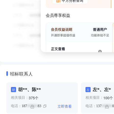
甲方分析查询
会员尊享权益
招标联系人
胡**、陈**
左*、左*
胡
左
个
个
375
100
相关项目：
相关项目：
立即查看
电话：
187
83
电话：
137
0
******
******