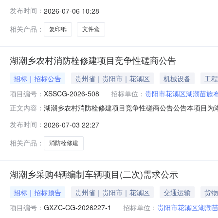
位：贵阳市花溪区湖潮苗族布依族乡人民政府供应商规模要
发布时间：
2026-07-06 10:28
目:打印/复印纸;采购人需求描述:-;次要参数要求:复印纸:详见
相关产品：
复印纸
文件盒
湖潮乡农村消防栓修建项目竞争性磋商公告
招标｜招标公告
贵州省｜贵阳市｜花溪区
机械设备
工程
项目编号：
XSSCG-2026-508
招标单位：
贵阳市花溪区湖潮苗族
湖潮乡农村消防栓修建项目竞争性磋商公告公告本项目为
正文内容：
性磋商方式进行采购，欢迎符合要求的供应商参加本项目的竞争
发布时间：
2026-07-03 22:27
式：竞争性磋商；4.采购预算价：人民币贰拾玖万贰仟陆佰玖拾
目概况
相关产品：
消防栓修建
湖潮乡采购4辆编制车辆项目(二次)需求公示
招标｜招标预告
贵州省｜贵阳市｜花溪区
交通运输
货物
项目编号：
GXZC-CG-2026227-1
招标单位：
贵阳市花溪区湖潮