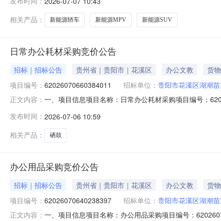
发布时间：
2026-07-07 10:43
件，并于2026年07月20日09:30(北京时间)前提交响
相关产品：
新能源轿车
新能源MPV
新能源SUV
日常办公耗材采购竞价公告
招标｜招标公告
贵州省｜贵阳市｜花溪区
办公文教
货物
项目编号：
62026070660384011
招标单位：
贵阳市花溪区湖潮苗
一、项目信息项目名称：日常办公耗材采购项目编号：6202607066
正文内容：
单位：贵阳市花溪区湖潮苗族布依族乡人民政府供应商规模
发布时间：
2026-07-06 10:59
目:硒鼓;采购人需求描述:-;次要参数要求:硒鼓:详见附件;1批95
相关产品：
硒鼓
办公用品采购竞价公告
招标｜招标公告
贵州省｜贵阳市｜花溪区
办公文教
货物
项目编号：
62026070640238397
招标单位：
贵阳市花溪区湖潮苗
一、项目信息项目名称：办公用品采购项目编号：620260706402
正文内容：