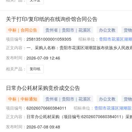
关于打印/复印纸的在线询价馆合同公告
中标｜合同公告
贵州省｜贵阳市｜花溪区
办公文教
货物
项目编号：
2581351000001059305
招标单位：
贵阳市花溪区湖潮
一、采购人名称：贵阳市花溪区湖潮苗族布依族乡人民政
正文内容：
四、采购项目编号：2581351000001059305五、合同编
发布时间：
2026-07-09 12:46
力/deli70g3584批1.0023702370服务要求
相关产品：
复印纸
日常办公耗材采购竞价成交公告
中标｜中标通知
贵州省｜贵阳市｜花溪区
办公文教
货物
项目编号：
62026070660384011
招标单位：
贵阳市花溪区湖潮苗
日常办公耗材采购（项目编号:6202607066038401
正文内容：
系人：简旭莲项目联系电话：19110698313项目所在行政区划
发布时间：
2026-07-08 09:48
位信息采购单位名称：贵阳市花溪区湖潮苗族布依族乡人