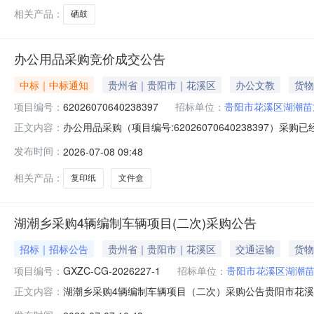
相关产品：
硒鼓
办公用品采购竞价成交公告
中标｜中标通知
贵州省｜贵阳市｜花溪区
办公文教
货物
项目编号：
62026070640238397
招标单位：
贵阳市花溪区湖潮苗
办公用品采购（项目编号:62026070640238397）
正文内容：
旭莲项目联系电话：19110698313项目所在行政区划编码：5
发布时间：
2026-07-08 09:48
购单位名称：贵阳市花溪区湖潮苗族布依族乡人民政府采
相关产品：
复印纸
文件盒
湖潮乡采购4辆编制车辆项目(二次)采购公告
招标｜招标公告
贵州省｜贵阳市｜花溪区
交通运输
货物
项目编号：
GXZC-CG-2026227-1
招标单位：
贵阳市花溪区湖潮
湖潮乡采购4辆编制车辆项目（二次）采购公告贵阳市花
正文内容：
辆项目（二次）的潜在供应商应在全国公共资源交易平台（贵州省