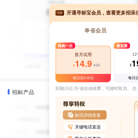
开通寻标宝会员，查看更多招采
VIP
单省会员
限购一次
最划算
1
首月试用
1
14.9
¥39
¥
¥
每日仅0.48元
每日仅
到期29元/月/省自动续费，可随时取消。
招标产品
标讯详情查看
关键电话直连