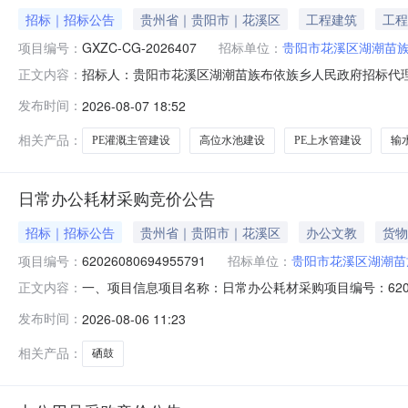
招标｜招标公告
贵州省｜贵阳市｜花溪区
工程建筑
工程
项目编号：
GXZC-CG-2026407
招标单位：
贵阳市花溪区湖潮苗
招标人：贵阳市花溪区湖潮苗族布依族乡人民政府招标代理
正文内容：
商公告项目概况湖潮乡2026年下坝村林下种植输水管网及
发布时间：
2026-08-07 18:52
时00分（北京时间）前递交响应文件。一、项目基本信息（1
购方式：竞
相关产品：
PE灌溉主管建设
高位水池建设
PE上水管建设
输
日常办公耗材采购竞价公告
招标｜招标公告
贵州省｜贵阳市｜花溪区
办公文教
货物
项目编号：
62026080694955791
招标单位：
贵阳市花溪区湖潮苗
一、项目信息项目名称：日常办公耗材采购项目编号：6202608069
正文内容：
单位：贵阳市花溪区湖潮苗族布依族乡人民政府供应商规模
发布时间：
2026-08-06 11:23
目:硒鼓;采购人需求描述:-;次要参数要求:硒鼓:详见附件;1批12
相关产品：
硒鼓