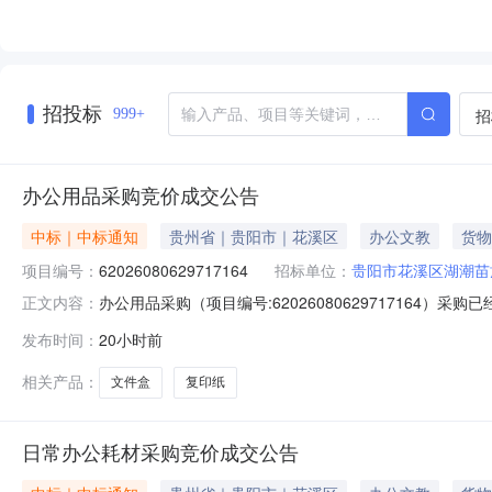
招投标
招
999+
办公用品采购竞价成交公告
中标｜中标通知
贵州省｜贵阳市｜花溪区
办公文教
货物
项目编号：
62026080629717164
招标单位：
贵阳市花溪区湖潮苗
办公用品采购（项目编号:62026080629717164）
正文内容：
旭莲项目联系电话：19110698313项目所在行政区划编码：5
发布时间：
20小时前
购单位名称：贵阳市花溪区湖潮苗族布依族乡人民政府采
相关产品：
文件盒
复印纸
日常办公耗材采购竞价成交公告