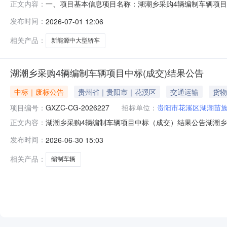
一、项目基本信息项目名称：湖潮乡采购4辆编制车辆项目（二次
正文内容：
时间：2026年07月01日至2026年07月03日三
发布时间：
2026-07-01 12:06
称：贵阳市花溪区湖潮苗族布依族乡人民政府项目联系人：张
相关产品：
新能源中大型轿车
湖潮乡采购4辆编制车辆项目中标(成交)结果公告
中标｜废标公告
贵州省｜贵阳市｜花溪区
交通运输
货物
项目编号：
GXZC-CG-2026227
招标单位：
贵阳市花溪区湖潮苗
湖潮乡采购4辆编制车辆项目中标（成交）结果公告湖潮乡采
正文内容：
辆项目三、中标（成交）信息1.中标结果序号中标（成交
发布时间：
2026-06-30 15:03
查的有效供应商家数不足三家四、主要标的信息五、评审
[2025]35号文件关于发布
相关产品：
编制车辆