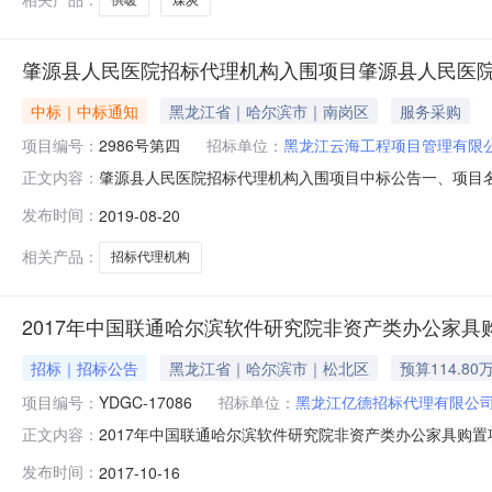
肇源县人民医院招标代理机构入围项目肇源县人民医
中标｜中标通知
黑龙江省｜哈尔滨市｜南岗区
服务采购
项目编号：
2986号第四
招标单位：
黑龙江云海工程项目管理有限
肇源县人民医院招标代理机构入围项目中标公告一、项目名称
正文内容：
间：2019年8月20日9时30分五、公示起止时间：20
发布时间：
2019-08-20
确定五家招标代理机构入围，承担肇源县人民医院招标代
有限公司投标
相关产品：
招标代理机构
2017年中国联通哈尔滨软件研究院非资产类办公家具
招标｜招标公告
黑龙江省｜哈尔滨市｜松北区
预算114.80
项目编号：
YDGC-17086
招标单位：
黑龙江亿德招标代理有限公
2017年中国联通哈尔滨软件研究院非资产类办公家具购置项目招
正文内容：
2017-11-0800:00:00招标机构：黑龙江亿德招
发布时间：
2017-10-16
类办公家具购置项目招标编号：20171016002发布时间：20