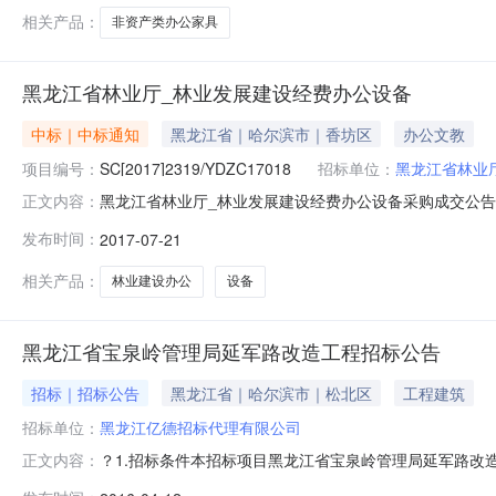
相关产品：
非资产类办公家具
黑龙江省林业厅_林业发展建设经费办公设备
中标｜中标通知
黑龙江省｜哈尔滨市｜香坊区
办公文教
项目编号：
SC[2017]2319/YDZC17018
招标单位：
黑龙江省林业
黑龙江省林业厅_林业发展建设经费办公设备采购成交公告项目名
正文内容：
(竟谈)采购人:黑龙江省林业厅地址：哈尔滨市香坊区衡山
发布时间：
2017-07-21
2017年7月10日谈判日期：2017年7月20日谈判地点
相关产品：
林业建设办公
设备
黑龙江省宝泉岭管理局延军路改造工程招标公告
招标｜招标公告
黑龙江省｜哈尔滨市｜松北区
工程建筑
招标单位：
黑龙江亿德招标代理有限公司
？1.招标条件本招标项目黑龙江省宝泉岭管理局延军路
正文内容：
100%。项目已具备招标条件，现对该项目的施工进行公开