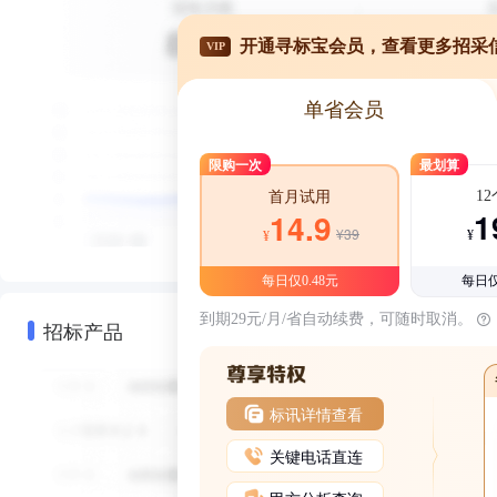
开通寻标宝会员，查看更多招采
VIP
单省会员
限购一次
最划算
1
首月试用
1
14.9
¥39
¥
¥
每日仅0.48元
每日仅
到期29元/月/省自动续费，可随时取消。
招标产品
标讯详情查看
关键电话直连