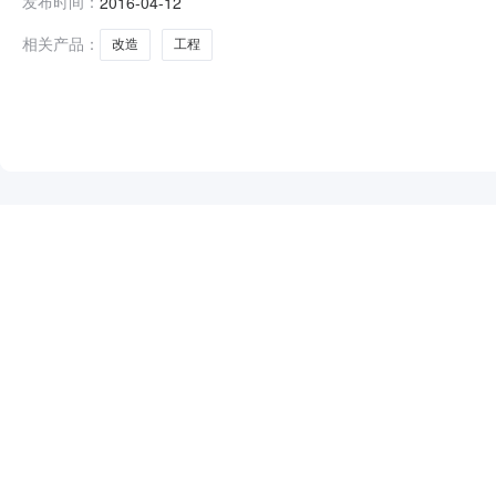
发布时间：
2016-04-12
缘-山水家园小区）；2.3建设规模：路长1101.7m，改造面
相关产品：
改造
工程
NEW
HOT
5折起
暂时没有搜索结果…