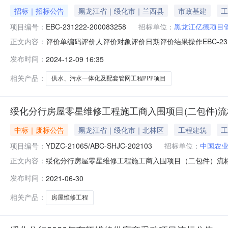
招标｜招标公告
黑龙江省｜绥化市｜兰西县
市政基建
工
项目编号：
EBC-231222-200083258
招标单位：
黑龙江亿德项目
评价单编码评价人评价对象评价日期评价结果操作EBC-231222
正文内容：
200083258黑龙江亿德项目管理有限公司兰西县住房和城乡建设局
发布时间：
2024-12-09 16:35
EAC-231222-200054478兰西县住房和城乡建设局黑龙
相关产品：
供水、污水一体化及配套管网工程PPP项目
绥化分行房屋零星维修工程施工商入围项目(二包件)
中标｜废标公告
黑龙江省｜绥化市｜北林区
工程建筑
工
项目编号：
YDZC-21065/ABC-SHJC-202103
招标单位：
中国农
绥化分行房屋零星维修工程施工商入围项目（二包件）流标公告一
正文内容：
告发布时间2021年06月04日至2021年06月10日四、
发布时间：
2021-06-30
包件有效投标人不足6家，根据招标文件第二章《投标人须
相关产品：
房屋维修工程