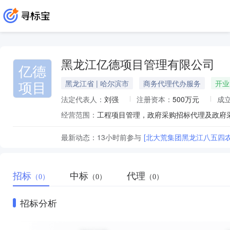
黑龙江亿德项目管理有限公司
亿德
项目
黑龙江省 | 哈尔滨市
商务代理代办服务
开业
法定代表人：
刘强
注册资本：
500万元
成
经营范围：
最新动态：
13小时前
参与
[北大荒集团黑龙江八五四
招标
中标
代理
（0）
（0）
（0）
招标分析