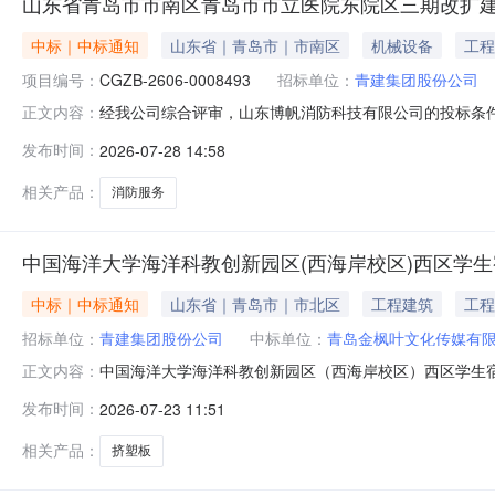
山东省青岛市市南区青岛市市立医院东院区三期改扩
中标｜中标通知
山东省｜青岛市｜市南区
机械设备
工程
项目编号：
CGZB-2606-0008493
招标单位：
青建集团股份公司
经我公司综合评审，山东博帆消防科技有限公司的投标条件符
正文内容：
求，山东博帆消防科技有限公司为本次招标的中标单位，
发布时间：
2026-07-28 14:58
知，请该公司持中标通知书签订合同。经我公司综合评审，南
改扩建项目消防招标二标
相关产品：
消防服务
中国海洋大学海洋科教创新园区(西海岸校区)西区学生
中标｜中标通知
山东省｜青岛市｜市北区
工程建筑
工程
招标单位：
青建集团股份公司
中标单位：
青岛金枫叶文化传媒有
中国海洋大学海洋科教创新园区（西海岸校区）西区学生
正文内容：
洋大学海洋科教创新园区（西海岸校区）西区学生宿舍(
发布时间：
2026-07-23 11:51
公告发布之日起3个工作日内无举报或投诉的，我公司将
箱：jiancha@cnqc.com招标人：青
相关产品：
挤塑板