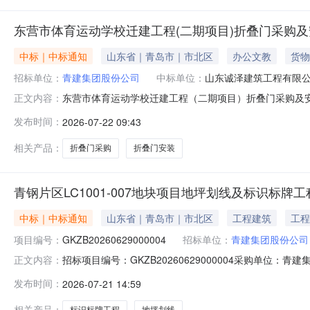
东营市体育运动学校迁建工程(二期项目)折叠门采购
中标｜中标通知
山东省｜青岛市｜市北区
办公文教
货物
招标单位：
青建集团股份公司
中标单位：
山东诚泽建筑工程有限
东营市体育运动学校迁建工程（二期项目）折叠门采购及
正文内容：
期项目）折叠门采购及安装的招标要求，确定山东诚泽建
发布时间：
2026-07-22 09:43
我公司将书面向以上公司发出中标通知书，请该公司持中标通知
司日期：2026年7月22日
相关产品：
折叠门采购
折叠门安装
青钢片区LC1001-007地块项目地坪划线及标识标牌
中标｜中标通知
山东省｜青岛市｜市北区
工程建筑
工程
项目编号：
GKZB20260629000004
招标单位：
青建集团股份公司
招标项目编号：GKZB20260629000004采购单位：青建
正文内容：
一、项目编号：GKZB20260629000004二、项目
发布时间：
2026-07-21 14:59
址：山东省青岛市市北区宜昌路16号-22中标金额：￥75
相关产品：
标识标牌工程
地坪划线