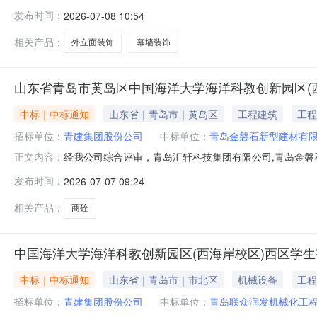
的招标要求，山东森悦景源建筑工程有限公司为本次招标
发布时间：
2026-07-08 10:54
公司发出中标通知，请该公司持中标通知书签订合同。监督投诉邮箱：ji
相关产品：
外立面装饰
幕墙装饰
山东省青岛市黄岛区中国海洋大学海洋科教创新园区(西
中标｜中标通知
山东省｜青岛市｜黄岛区
工程建筑
工程
招标单位：
青建集团股份公司
中标单位：
青岛金磐石新型建材有
经我公司综合评审，青岛汇轩科技集团有限公司,青岛金磐石新
正文内容：
海岸校区）西区学生宿舍(三期）商砼采购招标的招标要求
发布时间：
2026-07-07 09:24
工作日内无举报或投诉的，我公司将书面向青岛汇轩科技
jiancha@ucujcn.com
相关产品：
商砼
中国海洋大学海洋科教创新园区(西海岸校区)西区学生
中标｜中标通知
山东省｜青岛市｜市北区
机械设备
工程
招标单位：
青建集团股份公司
中标单位：
青岛联众润发机械化工