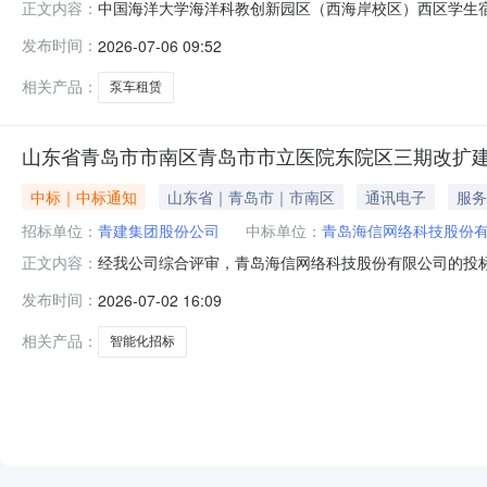
中国海洋大学海洋科教创新园区（西海岸校区）西区学生
正文内容：
海洋大学海洋科教创新园区（西海岸校区）西区学生宿舍
发布时间：
2026-07-06 09:52
本公告发布之日起3个工作日内无举报或投诉的，我公司
诉邮箱：jiancha@cnqc.com招标
相关产品：
泵车租赁
山东省青岛市市南区青岛市市立医院东院区三期改扩
中标｜中标通知
山东省｜青岛市｜市南区
通讯电子
服务
招标单位：
青建集团股份公司
中标单位：
青岛海信网络科技股份
经我公司综合评审，青岛海信网络科技股份有限公司的投标条
正文内容：
标要求，青岛海信网络科技股份有限公司为本次招标的中
发布时间：
2026-07-02 16:09
发出中标通知，请该公司持中标通知书签订合同。经我公司综
岛市市立医院东院区
相关产品：
智能化招标