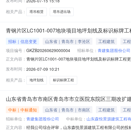
发布时间：
2026-07-15 15:18
位，现予以公示。自本公告发布之日起3个工作日内无举
租赁合同》、《建筑施工起重机械安装拆卸合同》。
相关产品：
塔吊租赁
塔吊进出场
青钢片区LC1001-007地块项目地坪划线及标识标牌
招标｜信息变更
山东省｜青岛市｜李沧区
工程建筑
工程
项目编号：
GKZB20260629000004
招标单位：
青建集团股份公司
青钢片区LC1001-007地块项目地坪划线及标识标牌工程
正文内容：
号:GKZB20260629000004项目类型:货物采购
发布时间：
2026-07-09 10:21
况:详见招标公告第1标段/包标段/包名称:青钢片区LC1001-0
相关产品：
地坪划线
标识标牌工程
山东省青岛市市南区青岛市市立医院东院区三期改扩
中标｜中标通知
山东省｜青岛市｜市南区
工程建筑
工程
招标单位：
青建集团股份公司
中标单位：
山东森悦景源建筑工程
经我公司综合评审，山东森悦景源建筑工程有限公司的投标条
正文内容：