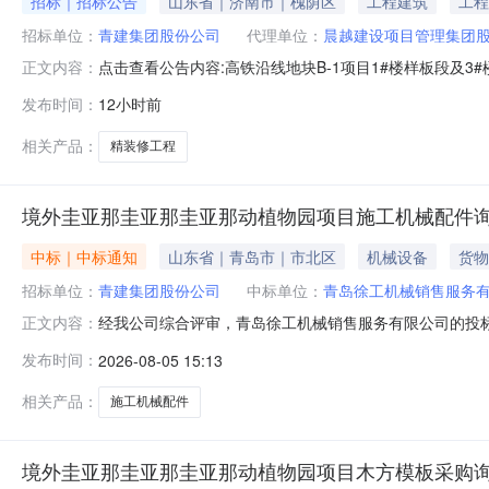
招标｜招标公告
山东省｜济南市｜槐荫区
工程建筑
工程
招标单位：
青建集团股份公司
代理单位：
晨越建设项目管理集团
点击查看公告内容:高铁沿线地块B-1项目1#楼样板段及3#
正文内容：
发布时间：
12小时前
相关产品：
精装修工程
境外圭亚那圭亚那圭亚那动植物园项目施工机械配件
中标｜中标通知
山东省｜青岛市｜市北区
机械设备
货物
招标单位：
青建集团股份公司
中标单位：
青岛徐工机械销售服务
经我公司综合评审，青岛徐工机械销售服务有限公司的投标条
正文内容：
械销售服务有限公司为本次招标的中标单位，现予以公示
发布时间：
2026-08-05 15:13
公司持中标通知书签订合同。监督投诉邮箱：jiancha@ucujcn.
相关产品：
施工机械配件
境外圭亚那圭亚那圭亚那动植物园项目木方模板采购