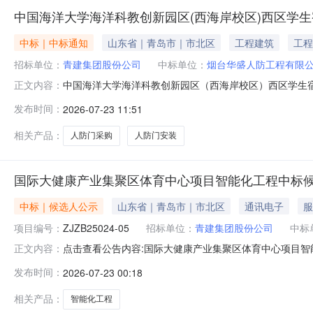
中国海洋大学海洋科教创新园区(西海岸校区)西区学生
中标｜中标通知
山东省｜青岛市｜市北区
工程建筑
工程
招标单位：
青建集团股份公司
中标单位：
烟台华盛人防工程有限
中国海洋大学海洋科教创新园区（西海岸校区）西区学生
正文内容：
国海洋大学海洋科教创新园区（西海岸校区）西区学生宿
发布时间：
2026-07-23 11:51
予以公示。自本公告发布之日起3个工作日内无举报或投诉
同》。监督投诉邮箱：jiancha@cnqc.c
相关产品：
人防门采购
人防门安装
国际大健康产业集聚区体育中心项目智能化工程中标
中标｜候选人公示
山东省｜青岛市｜市北区
通讯电子
服
项目编号：
ZJZB25024-05
招标单位：
青建集团股份公司
中标
点击查看公告内容:国际大健康产业集聚区体育中心项目智能
正文内容：
发布时间：
2026-07-23 00:18
相关产品：
智能化工程