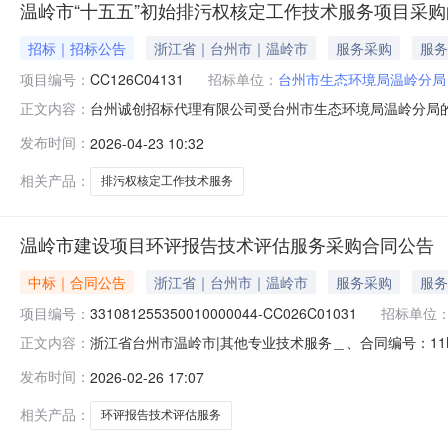
温岭市“十五五”初始排污权核定工作技术服务项目采购
招标｜招标公告
浙江省｜台州市｜温岭市
服务采购
服务
项目编号：
CC126C04131
招标单位：
台州市生态环境局温岭分局
台州诚创招标代理有限公司受台州市生态环境局温岭分局
正文内容：
标项目编号:CC126C04131二、采购组织类型：分
发布时间：
2026-04-23 10:32
温岭市“十五五”初始排污权核定工作技术服务项目采购1项
具有良好的商业信
相关产品：
排污权核定工作技术服务
温岭市建设项目环评报告技术评估服务采购合同公告
中标｜合同公告
浙江省｜台州市｜温岭市
服务采购
服务
项目编号：
331081255350010000044-CC026C01031
招标单位
浙江省台州市温岭市|其他专业技术服务＿、合同编号：11N
正文内容：
331081255350010000044-CC026C01
发布时间：
2026-02-26 17:07
方式：0576-89956852供应商（乙方）：台州市污染
相关产品：
环评报告技术评估服务