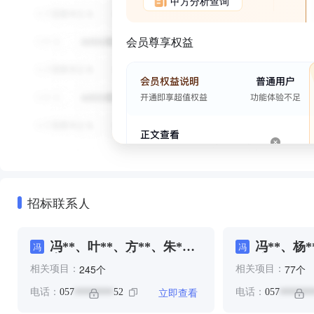
甲方分析查询
会员尊享权益
招标联系人
冯**、叶**、方**、朱*、
冯**、杨*
冯
冯
李**、王**、葛**、邵**、
陈**
个
个
245
77
相关项目：
相关项目：
金**、金*
立即查看
电话：
057
52
电话：
057
********
*******