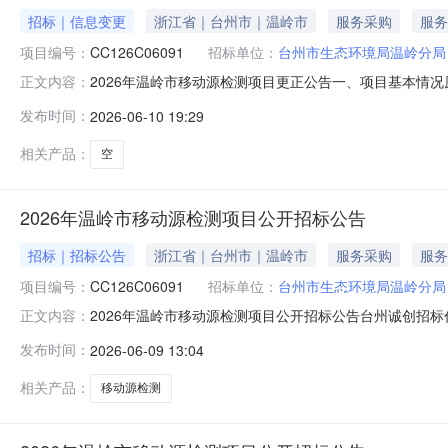
招标｜信息变更
浙江省｜台州市｜温岭市
服务采购
服务
项目编号：
CC126C06091
招标单位：
台州市生态环境局温岭分局
2026年温岭市移动源检测项目更正公告一、项目基本情况原
正文内容：
月09日二、更正信息更正事项：采购文件更正内容：序号
发布时间：
2026-06-10 19:29
体系认证、环境质量管理体系认证、职业健康安全管理体
有有效期内的质量管理
相关产品：
空
2026年温岭市移动源检测项目公开招标公告
招标｜招标公告
浙江省｜台州市｜温岭市
服务采购
服务
项目编号：
CC126C06091
招标单位：
台州市生态环境局温岭分局
2026年温岭市移动源检测项目公开招标公告台州诚创招
正文内容：
号：CC126C06091二、预算金额：290000元三
发布时间：
2026-06-09 13:04
动源检测项目2026年需完成非道路移动机械执法检测不少于
行检查
相关产品：
移动源检测