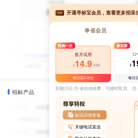
开通寻标宝会员，查看更多招采
VIP
单省会员
限购一次
最划算
1
首月试用
1
14.9
¥39
¥
¥
每日仅0.48元
每日仅
到期29元/月/省自动续费，可随时取消。
招标产品
标讯详情查看
关键电话直连