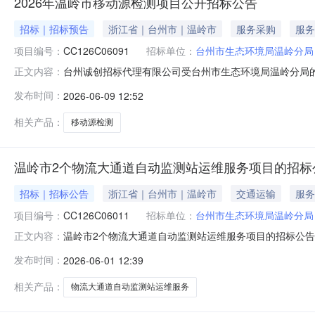
2026年温岭市移动源检测项目公开招标公告
招标｜招标预告
浙江省｜台州市｜温岭市
服务采购
服务
项目编号：
CC126C06091
招标单位：
台州市生态环境局温岭分局
台州诚创招标代理有限公司受台州市生态环境局温岭分局的委托
正文内容：
元三、最高限价：/四、招标项目概况（内容、用途、数量、
发布时间：
2026-06-09 12:52
执法检测不少于1080辆，路检检查不少于200辆，入户
置不正
相关产品：
移动源检测
温岭市2个物流大通道自动监测站运维服务项目的招标公
招标｜招标公告
浙江省｜台州市｜温岭市
交通运输
服务
项目编号：
CC126C06011
招标单位：
台州市生态环境局温岭分局
温岭市2个物流大通道自动监测站运维服务项目的招标公
正文内容：
服务项目项目进行公开招标。一、招标项目编号：CC126
发布时间：
2026-06-01 12:39
简要规格描述1温岭市2个物流大通道自动监测站运维服务项
件：1.具有独立承担民事
相关产品：
物流大通道自动监测站运维服务