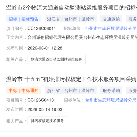
温岭市2个物流大通道自动监测站运维服务项目的招标公
招标｜招标预告
浙江省｜台州市｜温岭市
交通运输
服务
项目编号：
CC126C06011
招标单位：
台州市生态环境局温岭分局
台州诚创招标代理有限公司受台州市生态环境局温岭分局的委
正文内容：
金额：25.6万元三、招标项目概况（内容、用途、数量、
发布时间：
2026-06-01 12:28
详见招标文件采购需求。四、招标类型：委托代理招标五、
计制度；3.具有履
相关产品：
物流大通道自动监测站运维服务
温岭市“十五五”初始排污权核定工作技术服务项目采购
中标｜中标通知
浙江省｜台州市｜温岭市
服务采购
服务
项目编号：
CC126C04131
招标单位：
台州市生态环境局温岭分局
发布时间：
2026-05-14 19:03
相关产品：
排污权核定技术服务