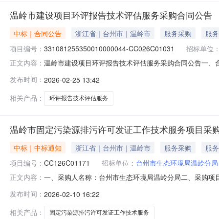
温岭市建设项目环评报告技术评估服务采购合同公告
中标｜合同公告
浙江省｜台州市｜温岭市
服务采购
服务
项目编号：
331081255350010000044-CC026C01031
招标单位
温岭市建设项目环评报告技术评估服务采购合同公告一、合同编
正文内容：
331081255350010000044-CC026C01
发布时间：
2026-02-25 13:42
方式：0576-89956852供应商（乙方）：台州市污染
相关产品：
环评报告技术评估服务
温岭市固定污染源排污许可发证工作技术服务项目采购
中标｜中标通知
浙江省｜台州市｜温岭市
服务采购
服务
项目编号：
CC126C01171
招标单位：
台州市生态环境局温岭分局
一、采购人名称：台州市生态环境局温岭分局二、采购项目
正文内容：
散采购委托代理五、采购方式：公开招标六、开标日期：2
发布时间：
2026-02-10 16:22
技术服务项目采购台州市污染防治技术中心有限公司浙江省台
限公司联系人：朱靖晔、
相关产品：
固定污染源排污许可发证工作技术服务