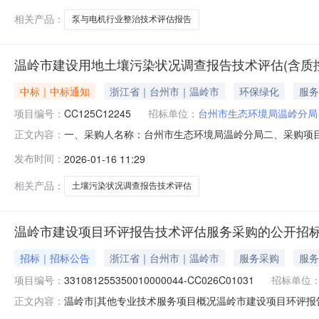
相关产品：
泵与电机行业整治技术评估报告
温岭市建设用地土壤污染状况调查报告技术评估(含质
中标｜中标通知
浙江省｜台州市｜温岭市
环保绿化
服务
项目编号：
CC125C12245
招标单位：
台州市生态环境局温岭分局
一、采购人名称：台州市生态环境局温岭分局二、采购项目
正文内容：
式：公开招标五、招标公告日期：2025年12月25日六
发布时间：
2026-01-16 11:29
调查报告技术评估（含质控）项目台州市污染防治技术中心有
称：台州诚创招标代
相关产品：
土壤污染状况调查报告技术评估
温岭市建设项目环评报告技术评估服务采购的公开招
招标｜招标公告
浙江省｜台州市｜温岭市
服务采购
服务
项目编号：
331081255350010000044-CC026C01031
招标单位
温岭市|其他专业技术服务项目概况温岭市建设项目环评报告
正文内容：
京时间）前递交（上传）投标文件。＿、项目基本情况项目编号：3