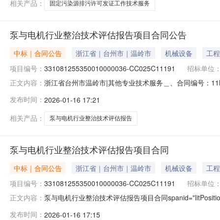
相关产品：
固定污染源排污许可发证工作技术服务
泵与电机行业整治技术评估报告项目合同公告
中标｜合同公告
浙江省｜台州市｜温岭市
机械设备
工程
项目编号：
331081255350010000036-CC025C11191
招标单位
浙江省台州市温岭市|其他专业技术服务＿、合同编号：11N
正文内容：
331081255350010000036-CC025C11
发布时间：
2026-01-16 17:21
0576-89956852供应商（乙方）：浙江省环境科技股份
相关产品：
泵与电机行业整治技术评估报告
泵与电机行业整治技术评估报告项目合同
中标｜合同公告
浙江省｜台州市｜温岭市
机械设备
工程
项目编号：
331081255350010000036-CC025C11191
招标单位
泵与电机行业整治技术评估报告项目合同spanid="litPosit
正文内容：
CC025C11191采购人:名称:台州市生态环境局温岭分局
发布时间：
2026-01-16 17:15
街道人民东路92弄8幢1207室联系人:朱靖晔电话:非委托采购不