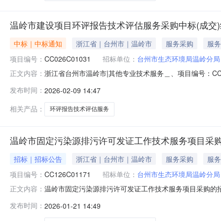
温岭市建设项目环评报告技术评估服务采购中标(成交
中标｜中标通知
浙江省｜台州市｜温岭市
服务采购
服务
项目编号：
CC026C01031
招标单位：
台州市生态环境局温岭分局
浙江省台州市温岭市|其他专业技术服务＿、项目编号：CC
正文内容：
交）金额(元)中标供应商名称中标供应商地址1投标折扣率
发布时间：
2026-02-09 14:47
标的信息：序号标项名称标的名称服务范围服务要求服务
标文件详见合同详见招标
相关产品：
环评报告技术评估服务
温岭市固定污染源排污许可发证工作技术服务项目采购
招标｜招标公告
浙江省｜台州市｜温岭市
服务采购
服务
项目编号：
CC126C01171
招标单位：
台州市生态环境局温岭分局
温岭市固定污染源排污许可发证工作技术服务项目采购的
正文内容：
证工作技术服务项目采购项目进行公开招标。一、招标项目编号
发布时间：
2026-01-21 14:49
量预算金额（元）简要规格描述1温岭市固定污染源排污许
（一）投标人的基本资格条件