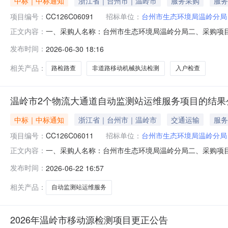
中标｜中标通知
浙江省｜台州市｜温岭市
服务采购
服务
项目编号：
CC126C06091
招标单位：
台州市生态环境局温岭分局
一、采购人名称：台州市生态环境局温岭分局二、采购项目名称
正文内容：
序号中标单位中标单位地址中标价格1台州非道工程机械服
发布时间：
2026-06-30 18:16
高桥镇文化路48号非道路移动机械执法检测223元/辆路
189696
相关产品：
路检路查
非道路移动机械执法检测
入户检查
温岭市2个物流大通道自动监测站运维服务项目的结果公
中标｜中标通知
浙江省｜台州市｜温岭市
交通运输
服务
项目编号：
CC126C06011
招标单位：
台州市生态环境局温岭分局
一、采购人名称：台州市生态环境局温岭分局二、采购项目名
正文内容：
托代理五、采购方式：公开招标六、开标日期：2026年
发布时间：
2026-06-22 16:57
环科环保设备运营维护有限公司台州市椒江区白云街道经通
小庆联系电话：137
相关产品：
自动监测站运维服务
2026年温岭市移动源检测项目更正公告