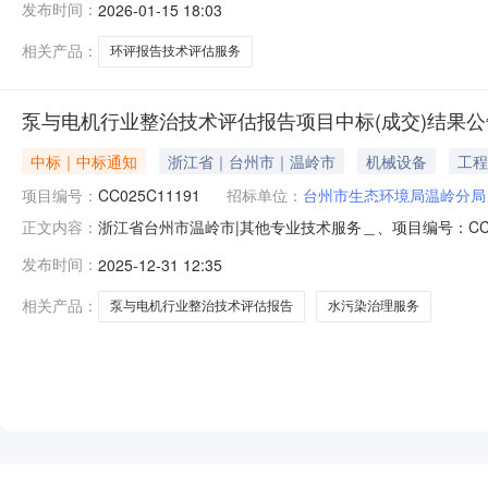
发布时间：
2026-01-15 18:03
（元）：400000最高限价（元）：400000采购需求
相关产品：
环评报告技术评估服务
泵与电机行业整治技术评估报告项目中标(成交)结果公
中标｜中标通知
浙江省｜台州市｜温岭市
机械设备
工程
项目编号：
CC025C11191
招标单位：
台州市生态环境局温岭分局
浙江省台州市温岭市|其他专业技术服务＿、项目编号：CC
正文内容：
额(元)中标供应商名称中标供应商地址1投标报价：4850
发布时间：
2025-12-31 12:35
要标的信息：序号标项名称标的名称服务范围服务要求服
合同详见招标文件五
相关产品：
泵与电机行业整治技术评估报告
水污染治理服务
NEW
HOT
5折起