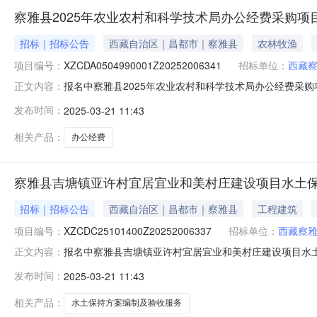
察雅县2025年农业农村和科学技术局办公经费采购项
招标｜招标公告
西藏自治区｜昌都市｜察雅县
农林牧渔
项目编号：
XZCDA0504990001Z20252006341
招标单位：
西藏
报名中察雅县2025年农业农村和科学技术局办公经费采购
正文内容：
展开服务周期：365天报价方式：价格评选方式：综合评分
发布时间：
2025-03-21 11:43
时间：2025-03-2600:00:00发布时间：2025-03-211
相关产品：
办公经费
察雅县吉塘镇亚许村宜居宜业和美村庄建设项目水土
招标｜招标公告
西藏自治区｜昌都市｜察雅县
工程建筑
项目编号：
XZCDC25101400Z20252006337
招标单位：
西藏察
报名中察雅县吉塘镇亚许村宜居宜业和美村庄建设项目水土
正文内容：
美村庄建设项目水土保持方案编制及验收服务，详细建设内
发布时间：
2025-03-21 11:43
区昌都市察雅县农业农村和科学技术局：文件下载1预览1联系人：***报
相关产品：
水土保持方案编制及验收服务