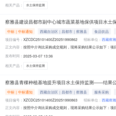
相关产品：
水土保持监测
察雅县建设昌都市副中心城市蔬菜基地保供项目水土
中标｜中标通知
西藏自治区｜昌都市｜察雅县
食品饮品
项目编号：
XZCDC25101400Z20251990862
招标单位：
西藏察
按照中介询比采购成交规则，现将采购结果公示如下：项目名称:
正文内容：
额:142000.0采购方式:中介询比采购采购人:西藏察雅县
发布时间：
2025-03-07 13:36
商名称评审结果公告日期成交金额优惠率现成交中远智信设计有限公司
相关产品：
水土保持监测
察雅县青稞种植基地提升项目水土保持监测——结果
中标｜中标通知
西藏自治区｜昌都市｜察雅县
服务采购
项目编号：
XZCDC25101400Z20251990863
招标单位：
西藏察
按照中介询比采购成交规则，现将采购结果公示如下：项目名称:察
正文内容：
式:中介询比采购采购人:西藏察雅县农业农村局联系人:李先生