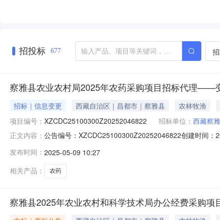
招投标
招
677
察雅县农业农村局2025年农药采购项目招标代理——
招标｜信息变更
西藏自治区｜昌都市｜察雅县
农林牧渔
项目编号：
XZCDC25100300Z20252046822
招标单位：
西藏察
公告编号：XZCDC25100300Z20252046822创建时
正文内容：
报名截止时间:2025-05-1400:00项目预算:1000.00项目预算:1
发布时间：
2025-05-09 10:27
村局2025年农药采购项目招标代理询比文件.docx评分标
相关产品：
农药
察雅县2025年农业农村和科学技术局办公经费采购项