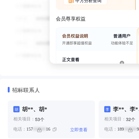
甲方分析查询
会员尊享权益
招标联系人
胡**、胡*
李**、李*
胡
李
个
个
53
32
相关项目：
相关项目：
立即查看
电话：
157
16
电话：
189
9
******
******