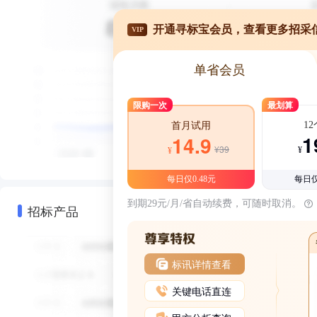
开通寻标宝会员，查看更多招采
VIP
单省会员
限购一次
最划算
1
首月试用
1
14.9
¥39
¥
¥
每日仅0.48元
每日仅
到期29元/月/省自动续费，可随时取消。
招标产品
标讯详情查看
关键电话直连