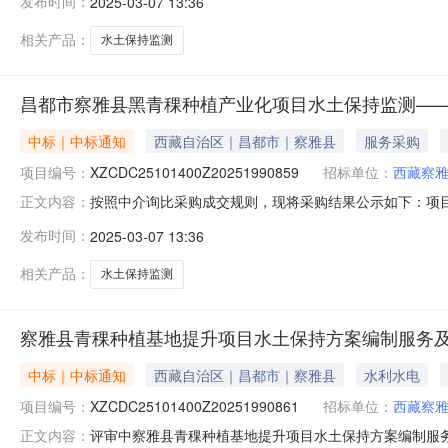
发布时间：
2025-03-07 13:36
告日期成交金额优惠率现成交长春建工勘测规划设计有限公司中选20
相关产品：
水土保持监测
昌都市察雅县黑青稞种植产业化项目水土保持监测—
中标｜中标通知
西藏自治区｜昌都市｜察雅县
服务采购
项目编号：
XZCDC25101400Z20251990859
招标单位：
西藏察
按照中介询比采购成交规则，现将采购结果公示如下：项目名称:昌
正文内容：
购方式:中介询比采购采购人:西藏察雅县农业农村局联系人:李
发布时间：
2025-03-07 13:36
果公告日期成交金额优惠率现成交西藏瑞卓实业有限公司中选2025-
相关产品：
水土保持监测
察雅县青稞种植基地提升项目水土保持方案编制服务
中标｜中标通知
西藏自治区｜昌都市｜察雅县
水利水电
项目编号：
XZCDC25101400Z20251990861
招标单位：
西藏察
评审中察雅县青稞种植基地提升项目水土保持方案编制服务
正文内容：