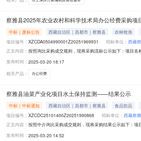
察雅县2025年农业农村和科学技术局办公经费采购项
中标｜废标公告
西藏自治区｜昌都市｜察雅县
农林牧渔
项目编号：
XZCDA0504990001Z20251969931
招标单位：
西藏
按照询比采购成交规则，现将采购流标公示如下：项目名称:察雅县
正文内容：
额:142177.0采购方式:询比采购采购人:西藏察雅县农业
发布时间：
2025-03-20 18:17
相关产品：
办公经费
察雅县油菜产业化项目水土保持监测——结果公示
中标｜中标通知
西藏自治区｜昌都市｜察雅县
食品饮品
项目编号：
XZCDC25101400Z20251990868
招标单位：
西藏察
按照中介询比采购成交规则，现将采购结果公示如下：项目名称:察
正文内容：
比采购采购人:西藏察雅县农业农村局联系人:李先生采购结果:
发布时间：
2025-03-20 14:52
交金额优惠率现成交四川虞衡工程咨询有限公司中选2025-03-2