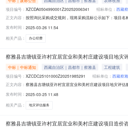
中标｜废标公告
西藏自治区｜昌都市｜察雅县
农林牧渔
项目编号：
XZCDA0504990001Z20252006341
招标单位：
西藏
按照询比采购成交规则，现将采购流标公示如下：项目名称:察雅县
正文内容：
额:142177.0采购方式:询比采购采购人:西藏察雅县农业
发布时间：
2025-03-26 11:54
相关产品：
办公经费
察雅县吉塘镇亚许村宜居宜业和美村庄建设项目地灾
中标｜中标通知
西藏自治区｜昌都市｜察雅县
工程建筑
项目编号：
XZCDC25101000Z20251985291
招标单位：
西藏察
察雅县吉塘镇亚许村宜居宜业和美村庄建设项目地灾评估
正文内容：
期：15天天报价方式：价格评选方式：综合评分最低价
发布时间：
2025-03-25 11:48
2025-02-2500:00:00发布时间：2025-02-201
相关产品：
地灾评估服务
察雅县吉塘镇亚许村宜居宜业和美村庄建设项目造价