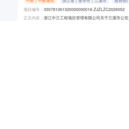
中标｜中标通知
浙江省｜金华市｜兰溪市
政府部
项目编号：
330781261320000000016-ZJZLZC2026052
浙江中兰工程项目管理有限公司关于兰溪市公安局辅警被
正文内容：
辅警被装采购项目三、中标（成交）信息1.中标
NEW
HOT
5折起
发布时间：
2026-07-04 18:26
650号四、主要标的信息货物类主要标的信息：序
相关产品：
勤务单裤
大檐帽
文职单裤
布面作训
夏作训服
浙江中兰工程项目管理有限公司关于兰溪市公安
中标｜中标通知
浙江省｜金华市｜兰溪市
政府部
暂时没有搜索结果…
项目编号：
330781261320000000016-ZJZLZC2026052
浙江省金华市兰溪市|制服一、项目编号：330781
正文内容：
（成交）金额(元)中标供应商名称中标供应商地
发布时间：
2026-07-03 19:33
标的名称品牌规格型号数量单价(元)1兰溪市公安
相关产品：
勤务单裤
大檐帽
文职单裤
布面作训
夏作训服