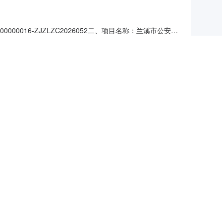
0016-ZJZLZC2026052二、项目名称：兰溪市公安局
：63（%）浙江路盾安防装备有限公司杭州市临平区红丰路
购项目大檐帽英迈杰全码1批31.1852兰溪市公安局
文职夏执勤服
勤务长袖制式衬衣
文职春秋执勤
公安局辅警被装采购项目三、中标（成交）信息1.中标结果：序号中标
四、主要标的信息0}">货物类主要标的信息：序号标项名称
采购项目女卷檐帽英迈杰全码1批31.81
文职夏执勤服
勤务长袖制式衬衣
文职春秋执勤