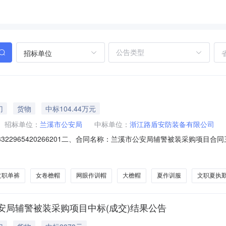
招标单位
门
货物
中标104.44万元
招标单位：
兰溪市公安局
中标单位：
浙江路盾安防装备有限公司
2965420266201二、合同名称：兰溪市公安局辅警被装采购项目合同三、项目
安局辅警被装采购项目五、合同主体采购人（甲方）：兰溪市公安局地址：兰溪市振
区红丰路650号联系方式：13606705507六、合同主体信息1.主
文职单裤
女卷檐帽
网眼作训帽
大檐帽
夏作训服
文职夏执
局辅警被装采购项目中标(成交)结果公告