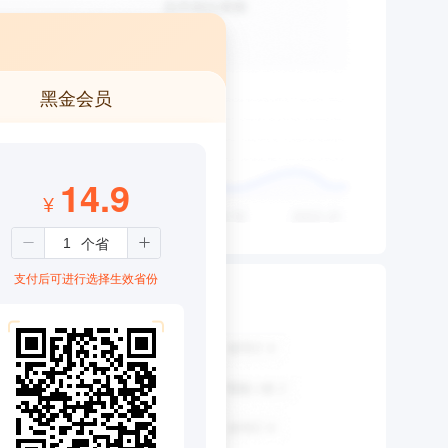
黑金会员
14.9
¥
支付后可进行选择生效省份