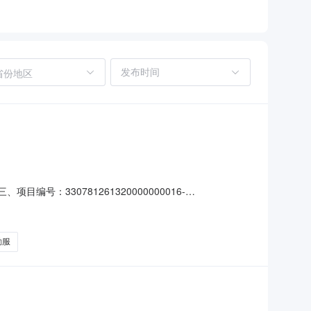
省份地区
编号：330781261320000000016-
兴路1167号联系方式：18757660133供应商（乙
要标的信息：主要标的名称：兰溪市公安局辅警被
勤服