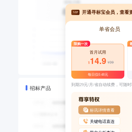
开通寻标宝会员，查看
VIP
单省会员
限购一次
首月试用
14.9
¥39
¥
每日仅0.48元
到期29元/月/省自动续费，可随
招标产品
标讯详情查看
关键电话直连