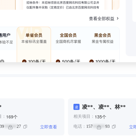
查看全部权益
*
凌**、凌**、林**
凌
个
个
169
135
目：
相关项目：
立即查看
立
39
27
电话：
157
93
******
******