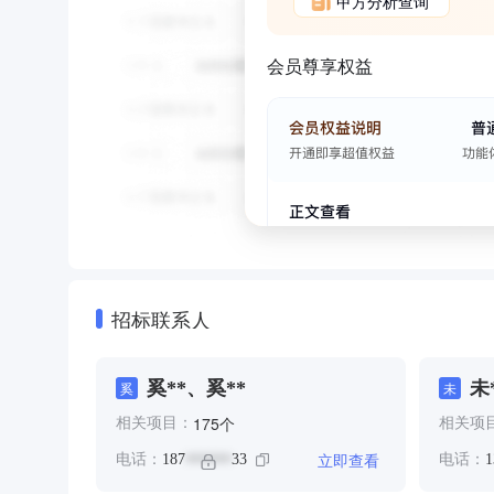
甲方分析查询
会员尊享权益
招标联系人
奚**、奚**
未
奚
未
个
175
相关项目：
相关项
立即查看
电话：
187
33
电话：
1
******