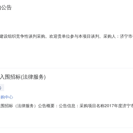
购公告
建设组织竞争性谈判采购。欢迎贵单位参与本项目谈判。采购人：济宁市
3、本项目实行网上报价，采用投标文件电子文档投标和纸制投标文件存档的方式
4.2在中国境内注册，具有独立承担民事责任的能力；4.3截止到开标
入围招标(法律服务)
务
采购中心
入围招标（法律服务）公告概要：公告信息：采购项目名称2017年度济
公告时间2017年03月17日15:38本项目招标公告日期2017年02月
人及联系方式：项目联系人张淳亦项目联系电话0537-2397268采购