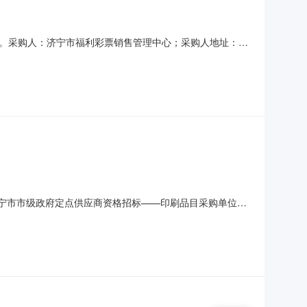
。采购人：济宁市福利彩票销售管理中心；采购人地址：济
子档投标和纸投标件存档的方式(详情见投标人须知)。4、投标
力；4.3截止开标当日，投标人(含法代表人)未被各地人民法
年度济宁市市级政府定点供应商资格招标——印刷品目采购单位济
公告正文获取招标文件的地点详见公告正文开标时间开标地点预
心采购单位地址详见公告正文采购单位联系方式详见公告正