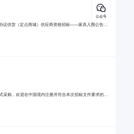
公众号
府采购协议供货（定点商城）供应商资格招标——家具入围公告
济宁市建设路13号联系方式：2397268二、采购项目名
6三、公告期限：2018年5月9日至2018年5
标方式采购，欢迎在中国境内注册并符合本次招标文件要求的供
年度济宁市市级政府采购协议供货（定点商城）供应商资格招标——家
2018-2020年山东省政府集中采购目录中公开