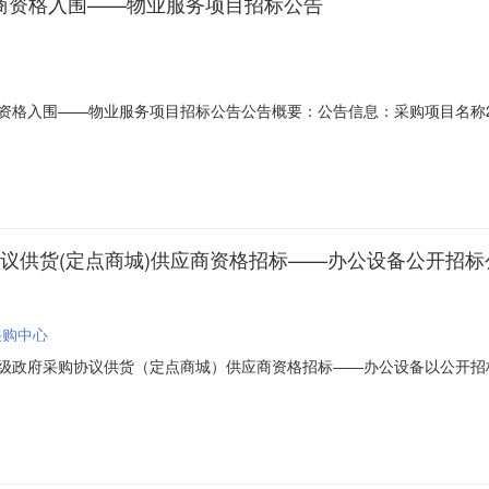
供应商资格入围——物业服务项目招标公告
应商资格入围——物业服务项目招标公告公告概要：公告信息：采购项目名称2
府采购中心行政区域济宁市公告时间2018年01月31日10:24获取招
额详见公告正文联系人及联系方式：项目联系人详见公告正文项目联系电
采购协议供货(定点商城)供应商资格招标——办公设备公开招
采购中心
宁市市级政府采购协议供货（定点商城）供应商资格招标――办公设备以公
322、项目编号：JNGP/2018/G00023、项目名称：2018-20
020年度济宁市市级政府采购协议供货（定点商城）供应商资格招标――办公设