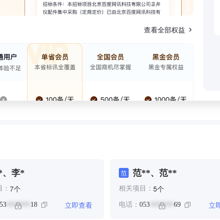
查看全部权益
*、李*
范**、范**
范
个
个
7
5
目：
相关项目：
立即查看
立
53
18
电话：
053
69
*******
*******