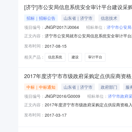
[济宁]市公安局信息系统安全审计平台建设采
招标｜招标公告
山东省｜济宁市
信息技术
项目编号：
JNGP/2017/J0064
招标单位：
济宁市公安局
济宁市公安局就市公安局信息系统安全审计平台
正文内容：
JNGP/2017/J00642、项目说明：。
发布时间：
2017-08-15
足《中华人民共和国政府采购法》第22条规定。
行政机关列入失信名单或诚
相关产品：
信息系统
建设
审计平台
2017年度济宁市市级政府采购定点供应商资格
中标｜中标通知
山东省｜济宁市
政府部门
服
项目编号：
JNGP/2016/G0009
招标单位：
济宁市政府
2017年度济宁市市级政府采购定点供应商资格
正文内容：
其他服务采购单位济宁市政府采购中心行政区域济宁市
发布时间：
2017-03-17
月郝宏曹成强总中标金额￥0万元（人民币）联系