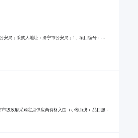
公安局；采购人地址：济宁市公安局；1、项目编号：
（详情见投标人须知）。4、投标人资格要求：4.1投标人须满
当日，投标人（含法定代表人）未被各地人民法院、税务等国家
宁市市级政府采购定点供应商资格入围（小额服务）品目服务/
23日中标日期2017年03月17日评审专家名单刘宁常文宝闫庆
单位济宁市政府采购中心采购单位地址济宁市建设路13号市直