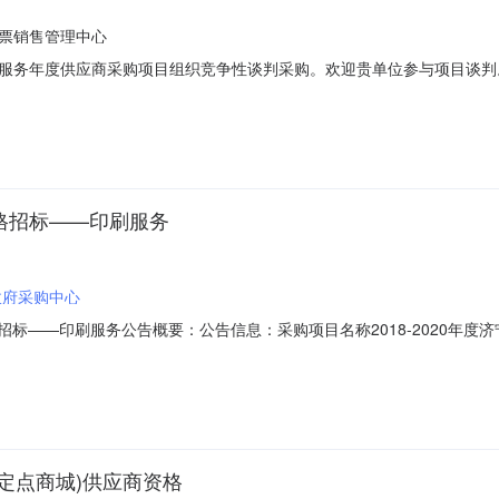
票销售管理中心
服务年度供应商采购项目组织竞争性谈判采购。欢迎贵单位参与项目谈判
020/J00132、项目说明：详见附件。3、项目实行网报价，采用投标件电
政府采购法》第22条规。4.2在中国境内注册，具有独立承担民事责任的能
资格招标——印刷服务
政府采购中心
资格招标——印刷服务公告概要：公告信息：采购项目名称2018-2020
8年06月13日15:03获取招标文件时间详见公告正文招标文件售价详见
系人详见公告正文项目联系电话详见公告正文采购单位济宁市政府采购中
(定点商城)供应商资格