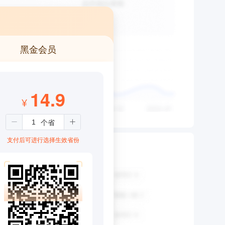
黑金会员
14.9
¥
支付后可进行选择生效省份