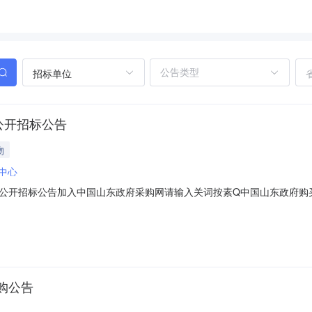
招标单位
公开招标公告
物
中心
标公告加入中国山东政府采购网请输入关词按素Q中国山东政府购买服务信息平台w
站所在：项目信公开市县采购公告济宁市第一人民医院总务家具采购项目（三
开招标公告项目概况济宁市第一人民医院总务家具采购项目（三次）的潜
购公告