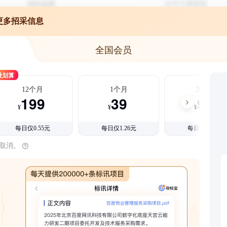
更多招采信息
全国会员
最划算
12个月
1个月
3个月
199
39
99
¥
¥
¥
每日仅0.55元
每日仅1.26元
每日仅1.08元
时取消。