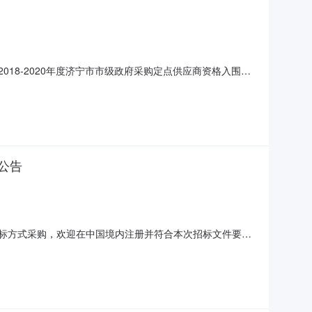
018-2020年度济宁市市级政府采购定点供应商资格入围
标文件时间详见公告正文招标文件售价详见公告正文获取招标文
话详见公告正文采购单位济宁市政府采购中心采购单位地址
标公告
开招标方式采购，欢迎在中国境内注册并符合本次招标文件要求
20年度济宁市市级政府采购协议供货（定点商城）供应商资格招标
备，招标范围为2018-2020年山东省政府集中采