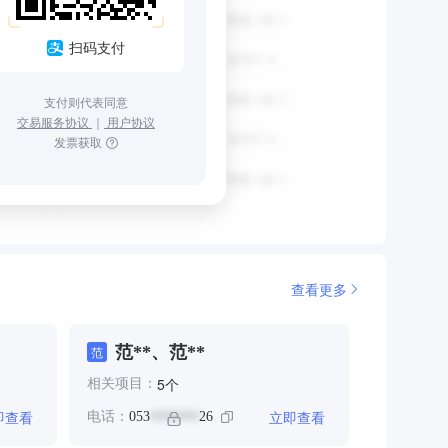
扫码支付
支付则代表同意
交易服务协议
｜
用户协议
发票获取
查看更多
范**、范**
范
个
5
相关项目：
即查看
立即查看
电话：
053
26
*******