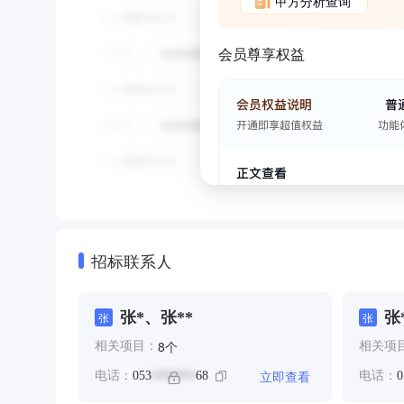
甲方分析查询
会员尊享权益
招标联系人
张*、张**
张
张
张
个
8
相关项目：
相关项
立即查看
电话：
053
68
电话：
0
*******