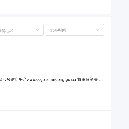
省份地区
ww.ccgp-shandong.gov.cn首页政策法规
次）发时间：2025年月日154发人：宁市政购中心详结
在供应商应在济宁市公共资源交易网站获取采购文件，并于