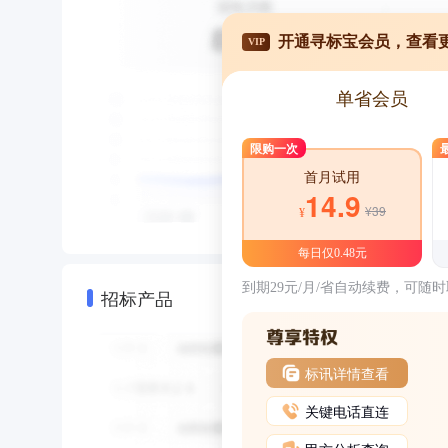
开通寻标宝会员，查看
VIP
单省会员
限购一次
首月试用
14.9
¥39
¥
每日仅0.48元
到期29元/月/省自动续费，可随
招标产品
标讯详情查看
关键电话直连