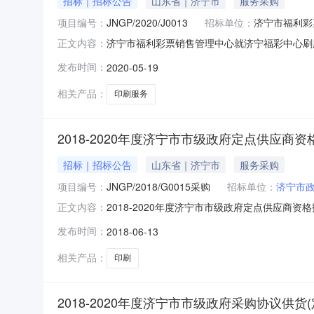
招标｜招标公告
山东省｜济宁市
服务采购
项目编号：
JNGP/2020/J0013
招标单位：
济宁市福利彩
济宁市福利彩票销售管理中心就济宁福彩中心刷
正文内容：
宁市红星中路24号；1、项目编号：JNGP/2
发布时间：
2020-05-19
人资格求：4.1投标人须满足《中华人民共和国
院、税务等国
相关产品：
印刷服务
2018-2020年度济宁市市级政府定点供应商
招标｜招标公告
山东省｜济宁市
服务采购
项目编号：
JNGP/2018/G0015采购
招标单位：
济宁市
2018-2020年度济宁市市级政府定点供应商
正文内容：
宁市政府采购中心行政区域济宁市公告时间201
发布时间：
2018-06-13
算金额详见公告正文联系人及联系方式：项目联
文代理机构名称济宁
相关产品：
印刷
2018-2020年度济宁市市级政府采购协议供货