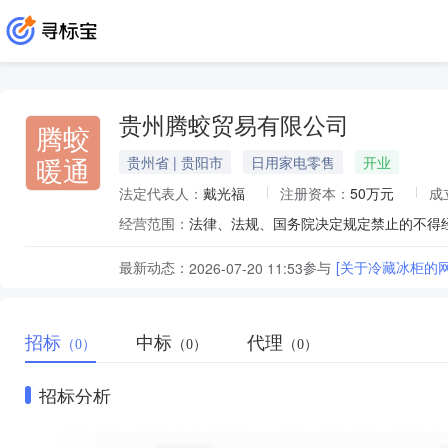
贵州腾蛟贸易有限公司
腾蛟
暖通
贵州省 | 贵阳市
日用家电零售
开业
法定代表人：
戴光福
注册资本：
50万元
成
经营范围：
最新动态：
参与
[关于冷藏冰柜的
2026-07-20 11:53
招标
中标
代理
（0）
（0）
（0）
招标分析