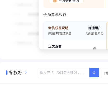
甲方分析查询
会员尊享权益
招投标
招
0