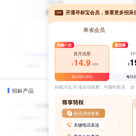
开通寻标宝会员，查看更多招采
VIP
单省会员
限购一次
最划算
1
首月试用
1
14.9
¥39
¥
¥
每日仅0.48元
每日仅
到期29元/月/省自动续费，可随时取消。
招标产品
标讯详情查看
关键电话直连