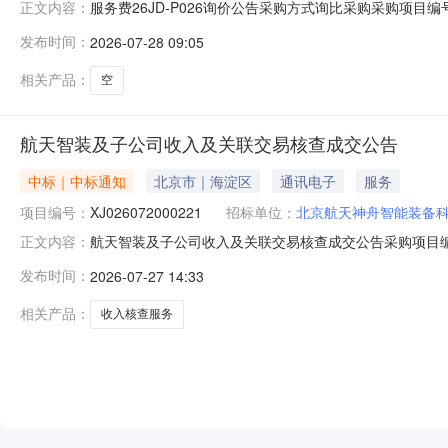
服务费26JD-P026询价公告采购方式询比采购采购项目编号
正文内容：
司状态报价中已有报价0家剩余天数2天报价起止时间2026-07
发布时间：
2026-07-28 09:05
告.pdf查看附件：wKgVgGpm-EmEIYW5AAAAAM0r-TY29.
相关产品：
空
航天智装及子公司收入及关联交易核查成交公告
中标｜中标通知
北京市｜海淀区
通讯电子
服务
项目编号：
XJ026072000221
招标单位：
北京航天神舟智能装备
航天智装及子公司收入及关联交易核查成交公告采购项目编号
正文内容：
能装备科技股份有限公司成交时间2026-07-2714:12
发布时间：
2026-07-27 14:33
相关产品：
收入核查服务