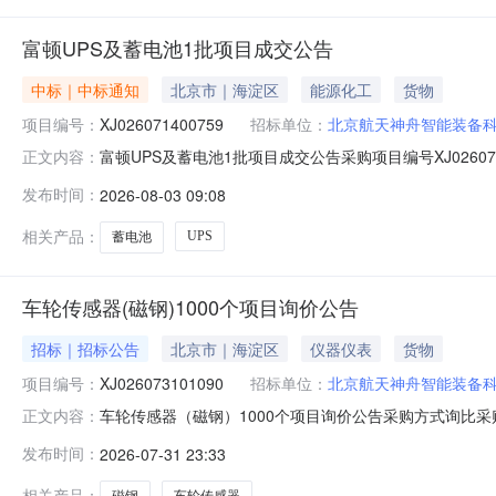
富顿UPS及蓄电池1批项目成交公告
中标｜中标通知
北京市｜海淀区
能源化工
货物
项目编号：
XJ026071400759
招标单位：
北京航天神舟智能装备
富顿UPS及蓄电池1批项目成交公告采购项目编号XJ026
正文内容：
时间2026-08-0308:41:01.0抱歉，无权限查看该场
发布时间：
2026-08-03 09:08
相关产品：
UPS
蓄电池
车轮传感器(磁钢)1000个项目询价公告
招标｜招标公告
北京市｜海淀区
仪器仪表
货物
项目编号：
XJ026073101090
招标单位：
北京航天神舟智能装备
车轮传感器（磁钢）1000个项目询价公告采购方式询比采购
正文内容：
神舟智能装备科技股份有限公司状态报价中已有报价2家剩余天数4
发布时间：
2026-07-31 23:33
货到付款
相关产品：
磁钢
车轮传感器