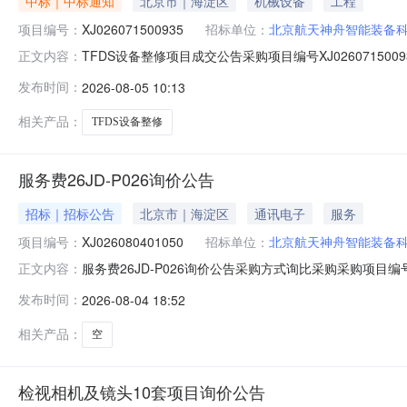
中标｜中标通知
北京市｜海淀区
机械设备
工程
项目编号：
XJ026071500935
招标单位：
北京航天神舟智能装备
TFDS设备整修项目成交公告采购项目编号XJ0260715
正文内容：
08-0509:36:59.0抱歉，无权限查看该场次成交详情更
发布时间：
2026-08-05 10:13
相关产品：
TFDS设备整修
服务费26JD-P026询价公告
招标｜招标公告
北京市｜海淀区
通讯电子
服务
项目编号：
XJ026080401050
招标单位：
北京航天神舟智能装备
服务费26JD-P026询价公告采购方式询比采购采购项目编号
正文内容：
司状态报价中已有报价0家剩余天数2天报价起止时间2026-08
发布时间：
2026-08-04 18:52
告.pdf查看附件：wKgVgGpm-EmEIYW5AAAAAM0r-TY29.
相关产品：
空
检视相机及镜头10套项目询价公告