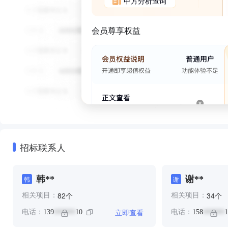
甲方分析查询
会员尊享权益
招标联系人
韩**
谢**
韩
谢
个
个
82
34
相关项目：
相关项目：
立即查看
电话：
139
10
电话：
158
1
******
******