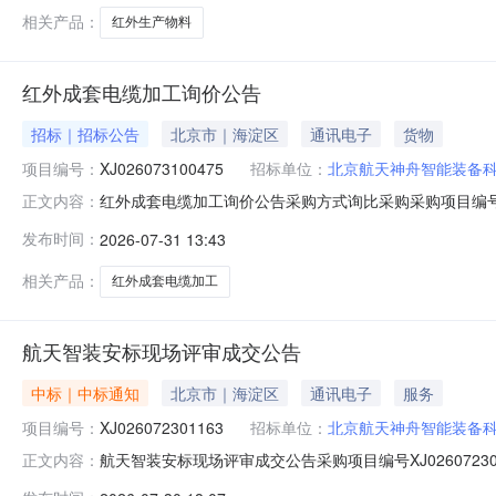
相关产品：
红外生产物料
红外成套电缆加工询价公告
招标｜招标公告
北京市｜海淀区
通讯电子
货物
项目编号：
XJ026073100475
招标单位：
北京航天神舟智能装备
红外成套电缆加工询价公告采购方式询比采购采购项目编号X
正文内容：
司状态报价中已有报价0家剩余天数4天报价起止时间2026-0
发布时间：
2026-07-31 13:43
告.pdf查看附件：wKgVgGpsEH6EEe-jAAAAAH3iswk50.xl
相关产品：
红外成套电缆加工
航天智装安标现场评审成交公告
中标｜中标通知
北京市｜海淀区
通讯电子
服务
项目编号：
XJ026072301163
招标单位：
北京航天神舟智能装备
航天智装安标现场评审成交公告采购项目编号XJ02607
正文内容：
间2026-07-3016:48:33.0抱歉，无权限查看该场次