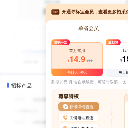
开通寻标宝会员，查看更多招采
VIP
单省会员
限购一次
最划算
1
首月试用
1
14.9
¥39
¥
¥
每日仅0.48元
每日仅
到期29元/月/省自动续费，可随时取消。
招标产品
标讯详情查看
关键电话直连