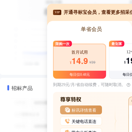
开通寻标宝会员，查看更多招采
VIP
单省会员
限购一次
最划算
1
首月试用
1
14.9
¥39
¥
¥
每日仅0.48元
每日仅
到期29元/月/省自动续费，可随时取消。
招标产品
标讯详情查看
关键电话直连