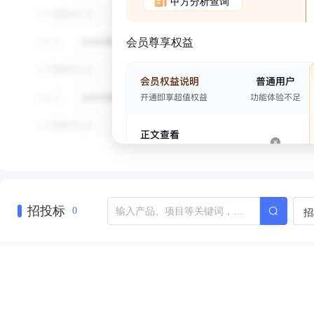
甲方分析查询
会员尊享权益
招投标
招
0