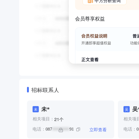
甲方分析查询
会员尊享权益
招标联系人
未*
吴
未
吴
个
21
相关项目：
相关项
立即查看
电话：
087
91
电话：
0
********