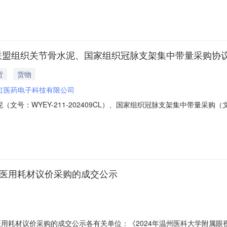
:20前签到被授权人务必携带本人身份证（如有更换新的被授权人现场递交新
”联盟组织关节骨水泥、国家组织冠脉支架集中带量采购
货
货物
虹医药电子科技有限公司
文号：WYEY-211-202409CL）、国家组织冠脉支架集中带量采购（文号
3月28日8:20前签到被授权人务必携带本人身份证（如有更换新的被授
方式：采购方联系人：陈女士联系电话：0577-85676842服务机构联系人
分医用耗材议价采购的成交公示
医用耗材议价采购的成交公示各有关单位：《2024年温州医科大学附属眼视