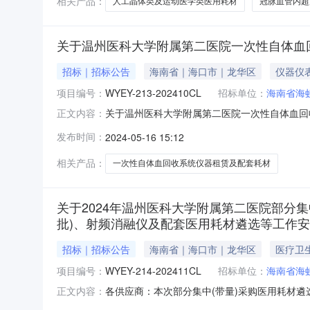
相关产品：
人工晶体类及运动医学类医用耗材
冠脉血管内超
关于温州医科大学附属第二医院一次性自体血
招标｜招标公告
海南省｜海口市｜龙华区
仪器仪
项目编号：
WYEY-213-202410CL
招标单位：
海南省海
关于温州医科大学附属第二医院一次性自体血回
正文内容：
器租赁及配套耗材招标采购（招标文号：WYEY-
发布时间：
2024-05-16 15:12
审核结果确认时间定于2024年5月17日上午9
http://
相关产品：
一次性自体血回收系统仪器租赁及配套耗材
关于2024年温州医科大学附属第二医院部分
批)、射频消融仪及配套医用耗材遴选等工作
招标｜招标公告
海南省｜海口市｜龙华区
医疗卫
项目编号：
WYEY-214-202411CL
招标单位：
海南省海
各供应商：本次部分集中(带量)采购医用耗材遴选（项
正文内容：
耗材询价采购（第二批）（项目文号：WYEY-21