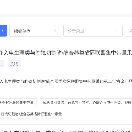
招标单位
介入电生理类与腔镜切割吻/缝合器类省际联盟集中带量
生
货物
入电生理类与腔镜切割吻/缝合器类省际联盟集中带量采购第二年协议产
订工作的通知》相关要求，温州医科大学附属第二医院已遴选部分冠脉导
关产品及企业资质材料进行收集。有关事项如下:一、遴选产品清单具体
器类省际联盟集中带量
冠脉导引导管、冠脉导引导丝、心脏介入电生理类、腔镜
腔镜切割吻/缝合器类省际联盟集中带量