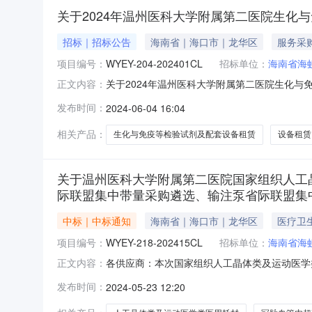
关于2024年温州医科大学附属第二医院生化
招标｜招标公告
海南省｜海口市｜龙华区
服务采
项目编号：
WYEY-204-202401CL
招标单位：
海南省海
关于2024年温州医科大学附属第二医院生化与
正文内容：
化与免疫等检验试剂及配套设备租赁招标采购（招标文
发布时间：
2024-06-04 16:04
2024年6月6日17:00截止。申报地址：http://
相关产品：
生化与免疫等检验试剂及配套设备租赁
设备租赁
关于温州医科大学附属第二医院国家组织人工
际联盟集中带量采购遴选、输注泵省际联盟集
中标｜中标通知
海南省｜海口市｜龙华区
医疗卫
项目编号：
WYEY-218-202415CL
招标单位：
海南省海
各供应商：本次国家组织人工晶体类及运动医学类医
正文内容：
中带量采购遴选（项目文号：WYEY-210-20
发布时间：
2024-05-23 12:20
量采购遴选（项目文号：WYEY-206-2024