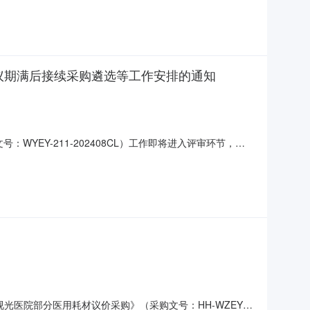
的法定代表人授权书）签到地点：
协议期满后接续采购遴选等工作安排的通知
：WYEY-211-202408CL）工作即将进入评审环节，具
权人现场递交新的法定代表人授权书）评审地点：温州医科大学
：陈先生联系电话：0577-88980
光医院部分医用耗材议价采购》（采购文号：HH-WZEYE-