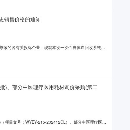
史销售价格的通知
尊敬的各有关投标企业：现就本次一次性自体血回收系统仪
本次一次性自体血回收系统仪器租赁及配套耗材招标采购投标产品
看相关信息：一、投标产品信息网上查询步骤数据管理平台网址：
一批)、部分中医理疗医用耗材询价采购(第二
项目文号：WYEY-215-202412CL）、部分中医理疗医用
08-202405CL）工作即将进入评审环节，具体安排如下：