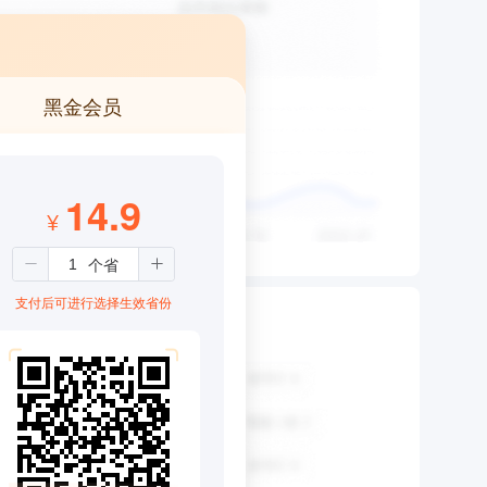
黑金会员
14.9
¥
支付后可进行选择生效省份