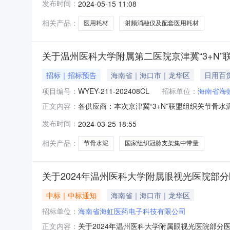
发布时间：
2024-05-15 11:08
一、评审安排签到时间：2024年5月17日8
相关产品：
医用耗材
射频消融仪及配套医用耗材
关于温州医科大学附属第二医院京津冀“3+N
招标｜招标预告
海南省｜海口市｜龙华区
日用百
项目编号：
WYEY-211-202408CL
招标单位：
海南省海
各供应商：本次京津冀“3+N”联盟组织关节骨水泥（
正文内容：
体安排如下：一、评审安排签到时间：2024年
发布时间：
2024-03-25 18:55
附属第二医院龙湾院区行政北楼809会议室二、联系
相关产品：
节骨水泥
国家组织冠脉支架集中带量
关于2024年温州医科大学附属眼视光医院部
中标｜中标通知
海南省｜海口市｜龙华区
招标单位：
海南省海虹医药电子科技有限公司
关于2024年温州医科大学附属眼视光医院部分
正文内容：