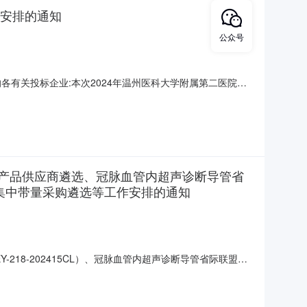
作安排的通知
公众号
各有关投标企业:本次2024年温州医科大学附属第二医院生
排如下：一、报价安排报价时间:2024年6月6日9:00至
产品报价报价查看报价指南
产品供应商遴选、冠脉血管内超声诊断导管省
集中带量采购遴选等工作安排的通知
18-202415CL）、冠脉血管内超声诊断导管省际联盟集
202404CL）、省际联盟硬脑（脊）膜补片、疝修补材料集中带
24年5月24日8:20前签到被授权人