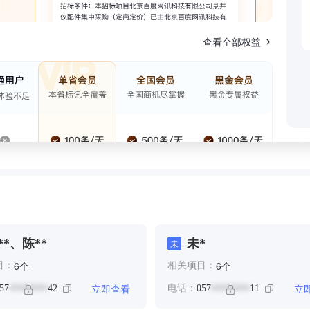
查看全部权益
**、陈**
未*
未
个
个
6
6
目：
相关项目：
立即查看
立
57
42
电话：
057
11
********
********