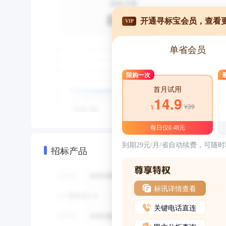
开通寻标宝会员，查看
VIP
单省会员
限购一次
首月试用
14.9
¥39
¥
每日仅0.48元
到期29元/月/省自动续费，可随
招标产品
标讯详情查看
关键电话直连