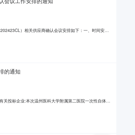
认会议工作安排的通知
202423CL）相关供应商确认会议安排如下：一、时间安排
表人授权书）会议地点：温州医科大学附属第二医院龙湾院区行
577-88980211服务机构联系地址：温州市鹿城区车
排的通知
有关投标企业:本次温州医科大学附属第二医院一次性自体血
、报价安排报价时间:2024年7月16日9:00至2024年7
价报价查看报价指南与报价原