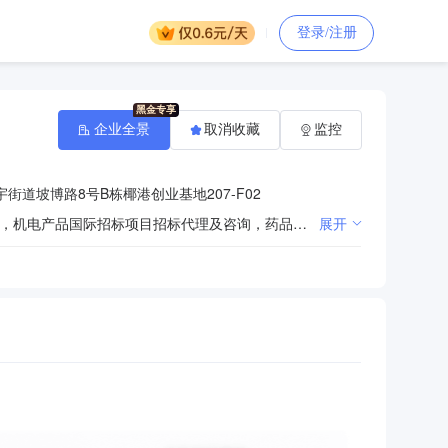
登录/注册
企业全景
取消收藏
监控
街道坡博路8号B栋椰港创业基地207-F02
互联网药品、医疗器械及设备、医院用品信息服务，互联网增值业务服务，政府采购项目招标代理及咨询，机电产品国际招标项目招标代理及咨询，药品、医疗器械及设备、医院用品的招、投标代理及咨询服务，计算机软件产品的开发、研制、制造、销售、咨询、培训、技术支持和服务，计算机及软件产品的装配、调试、实施。计算机硬件的技术开发、销售及相关技术服务、网络产品的技术开发、销售及相关技术服务、计算机信息系统集成以及相关技术咨询（以上均不含专营、专控、专卖商品及限制项目）。 （一般经营项目自主经营，许可经营项目凭相关许可证或者批准文件经营）（依法须经批准的项目，经相关部门批准后方可开展经营活动。）
展开