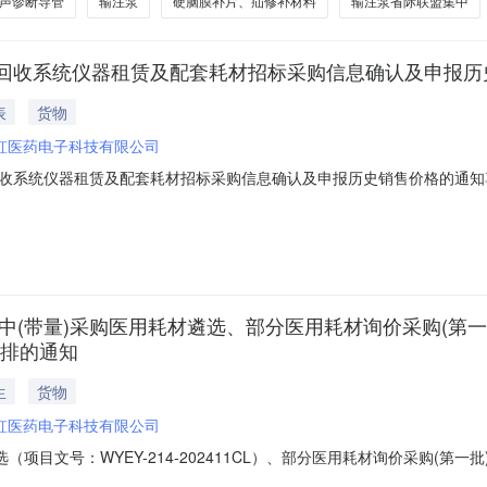
声诊断导管
输注泵
硬脑膜补片、疝修补材料
输注泵省际联盟集中
回收系统仪器租赁及配套耗材招标采购信息确认及申报历
表
货物
虹医药电子科技有限公司
收系统仪器租赁及配套耗材招标采购信息确认及申报历史销售价格的通知
213-202410CL）工作的相关事项予以通知，请及时关注和澄清。
：00至2024年5月17日下午16:00。投标企业可登录数据管理平台查
集中(带量)采购医用耗材遴选、部分医用耗材询价采购(第
安排的通知
生
货物
虹医药电子科技有限公司
目文号：WYEY-214-202411CL）、部分医用耗材询价采购(第一批)（
6-202413CL）、射频消融仪及配套医用耗材遴选（项目文号：WYEY-2