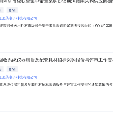
用耗材市级联合集中带量采购协议期满接续采购供应商确
生
货物
虹医药电子科技有限公司
部分医用耗材市级联合集中带量采购协议期满接续采购（WYEY-226-
到被授权人务必携带本人身份证（如有更换新的被授权人现场递交新的法定代
吴女士联系电话：0577-85676842服务机构联系人：陈先生联系电话：0
回收系统仪器租赁及配套耗材招标采购报价与评审工作安
表
货物
虹医药电子科技有限公司
收系统仪器租赁及配套耗材招标采购报价与评审工作安排的通知尊敬的各
EY-213-202410CL）工作即将进入报价和评审环节，具体安排如下：一
emedchina.cn/Account/LoginOn步骤：登录账号项目管理项目产品报