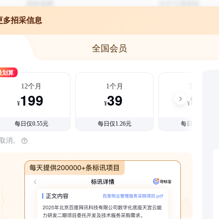
更多招采信息
全国会员
最划算
12个月
1个月
3个月
199
39
99
¥
¥
¥
每日仅0.55元
每日仅1.26元
每日仅1.08元
时取消。