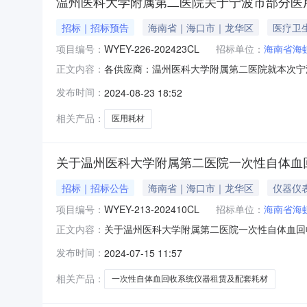
温州医科大学附属第二医院关于宁波市部分医
招标｜招标预告
海南省｜海口市｜龙华区
医疗卫
项目编号：
WYEY-226-202423CL
招标单位：
海南省海
各供应商：温州医科大学附属第二医院就本次宁波市
正文内容：
签到时间：2024年8月26日14:30前签
发布时间：
2024-08-23 18:52
政北楼1009会议室二、联系方式：采购方联系人：
相关产品：
医用耗材
关于温州医科大学附属第二医院一次性自体血
招标｜招标公告
海南省｜海口市｜龙华区
仪器仪
项目编号：
WYEY-213-202410CL
招标单位：
海南省海
关于温州医科大学附属第二医院一次性自体血回
正文内容：
回收系统仪器租赁及配套耗材招标采购（招标文号：WY
发布时间：
2024-07-15 11:57
月16日17:00截止。申报地址：http://smix.
相关产品：
一次性自体血回收系统仪器租赁及配套耗材