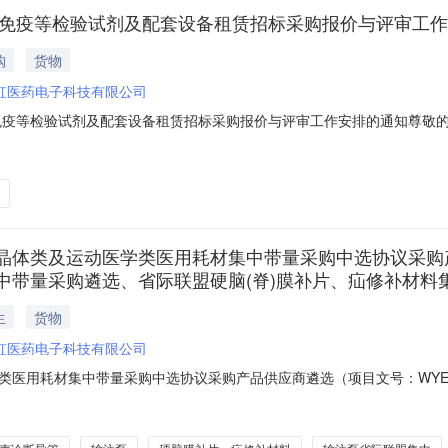
与免疫等检验试剂及配套设备租赁招标采购报价与评审工
购
货物
虹医药电子科技有限公司
免疫等检验试剂及配套设备租赁招标采购报价与评审工作安排的通知尊敬的
号：WYEY-204-202401CL）工作即将进入报价和评审环节，具体安
smix.emedchina.cn/Account/LoginOn步骤：登录账号项目管理项目
晶体类及运动医学类医用耗材集中带量采购中选协议采购
中带量采购遴选、省际联盟硬脑(脊)膜补片、疝修补材料
生
货物
虹医药电子科技有限公司
用耗材集中带量采购中选协议采购产品供应商遴选（项目文号：WYEY-2
2407CL）、输注泵省际联盟集中带量采购遴选（项目文号：WYEY-207-
03CL）工作即将进入会议确认环节，具体安排如下：一、会议安排签到时间：20