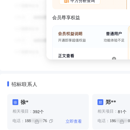
甲方分析查询
会员尊享权益
招标联系人
徐*
郑**
徐
郑
个
个
392
81
相关项目：
相关项目：
立即查看
电话：
188
76
电话：
186
0
******
******