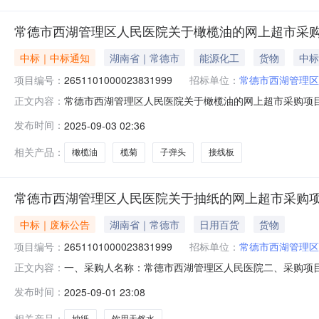
常德市西湖管理区人民医院关于橄榄油的网上超市采
中标｜中标通知
湖南省｜常德市
能源化工
货物
中标
项目编号：
2651101000023831999
招标单位：
常德市西湖管理区
常德市西湖管理区人民医院关于橄榄油的网上超市采购项目（项
正文内容：
区人民医院关于橄榄油的网上超市采购项目项目编号:2651101
发布时间：
2025-09-03 02:36
行政区划名称:湖南省常德市西湖管理区报价起止时间:-
相关产品：
橄榄油
榄菊
子弹头
接线板
常德市西湖管理区人民医院关于抽纸的网上超市采购
中标｜废标公告
湖南省｜常德市
日用百货
货物
项目编号：
2651101000023831999
招标单位：
常德市西湖管理区
一、采购人名称：常德市西湖管理区人民医院二、采购项目名称
正文内容：
织类型：分散采购-自行组织五、采购方式：其他六、成交供应
发布时间：
2025-09-01 23:08
此商品销售价格偏高,高出平均销售价(￥19.49)2.62%；[
相关产品：
抽纸
饮用天然水