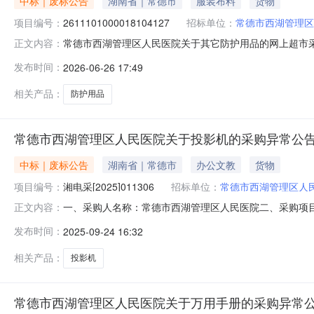
中标｜废标公告
湖南省｜常德市
服装布料
货物
项目编号：
2611101000018104127
招标单位：
常德市西湖管理区
常德市西湖管理区人民医院关于其它防护用品的网上超市
正文内容：
护用品的网上超市采购项目三、采购项目编号：2611101
发布时间：
2026-06-26 17:49
补充说明:供应商没有接单八、其他事项：https://hunan.zcyg
相关产品：
防护用品
常德市西湖管理区人民医院关于投影机的采购异常公
中标｜废标公告
湖南省｜常德市
办公文教
货物
项目编号：
湘电采[2025]011306
招标单位：
常德市西湖管理区人
一、采购人名称：常德市西湖管理区人民医院二、采购项目名
正文内容：
购方式：其他六、成交供应商：七、成交日期：八、异常
发布时间：
2025-09-24 16:32
医院地址：常德市西湖管理区人民医院联系人：徐敏联系电话
相关产品：
投影机
常德市西湖管理区人民医院关于万用手册的采购异常