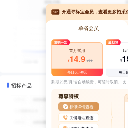
开通寻标宝会员，查看更多招采
VIP
单省会员
限购一次
最划算
1
首月试用
1
14.9
¥39
¥
¥
每日仅0.48元
每日仅
到期29元/月/省自动续费，可随时取消。
招标产品
标讯详情查看
关键电话直连