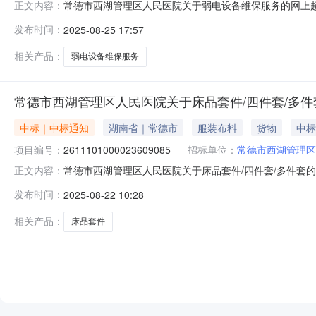
常德市西湖管理区人民医院关于弱电设备维保服务的网上
正文内容：
电设备维保服务的网上超市采购项目三、采购项目编号：228
发布时间：
2025-08-25 17:57
品采购-错误补充说明:商品采购-错误八、其他事项：九
代理机构名称：地址：联
相关产品：
弱电设备维保服务
常德市西湖管理区人民医院关于床品套件/四件套/多
中标｜中标通知
湖南省｜常德市
服装布料
货物
中标
项目编号：
2611101000023609085
招标单位：
常德市西湖管理区
常德市西湖管理区人民医院关于床品套件/四件套/多件套的网上
正文内容：
常德市西湖管理区人民医院关于床品套件/四件套/多件套的网上超
发布时间：
2025-08-22 10:28
在行政区划编码:430714项目所在行政区划名称:湖南
相关产品：
床品套件