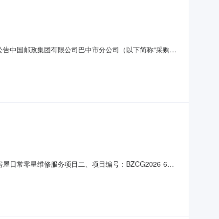
比公告中国邮政集团有限公司巴中市分公司（以下简称“采购
为本项目提供服务的供应商进行采购，现邀请合格供应商提交响应
CG2026-7；（三）采购内容：采购仓储管理服务，包括但
日常零星维修服务项目二、项目编号：BZCG2026-6
9日六、成交候选人信息第一成交候选人：四川澳文建筑装饰工程有
85%；得分：96分；第三成交候选人：巴中三友慧丰建设有