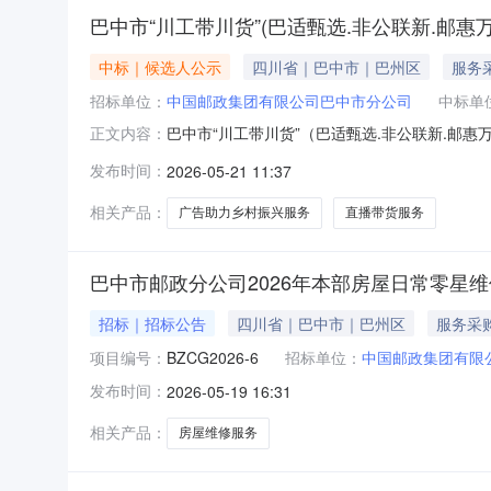
巴中市“川工带川货”(巴适甄选.非公联新.邮
中标｜候选人公示
四川省｜巴中市｜巴州区
服务
招标单位：
中国邮政集团有限公司巴中市分公司
中标单
巴中市“川工带川货”（巴适甄选.非公联新.邮
正文内容：
甄选？非公联新？邮惠万家）？个体工商户直播
发布时间：
2026-05-21 11:37
电商行业和消费者代表，组织开展了个体工商户
分100分），从主体资格（20分
相关产品：
广告助力乡村振兴服务
直播带货服务
巴中市邮政分公司2026年本部房屋日常零星
招标｜招标公告
四川省｜巴中市｜巴州区
服务采
项目编号：
BZCG2026-6
招标单位：
中国邮政集团有限
发布时间：
2026-05-19 16:31
相关产品：
房屋维修服务