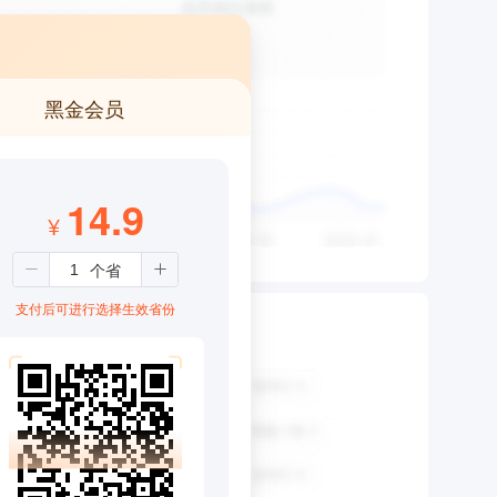
黑金会员
14.9
¥
支付后可进行选择生效省份