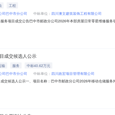
购
工程
公司巴中市分公司
中标单位：
四川澳文建筑装饰工程有限公司
修服务项目成交公告巴中市邮政分公司2026年本部房屋日常零星维修服
购编号：BZCG2026-6；采购方式：公开询比。二、采购结果成交人：
www.chinapost.com.cn）及中国采购与招标网（http://www.chi
项目成交候选人公示
运输
服务
中标40.62万元
公司巴中市分公司
中标单位：
四川政宏项目管理有限公司
成交候选人公示一、项目名称：巴中市邮政分公司2026年移动仓储服务外包
分五、公示日期：2026年6月11日至2026年6月14日六、成交候选人
元；得分：98.00分；第二成交候选人：广聚德商务服务有限公司；报价单价192