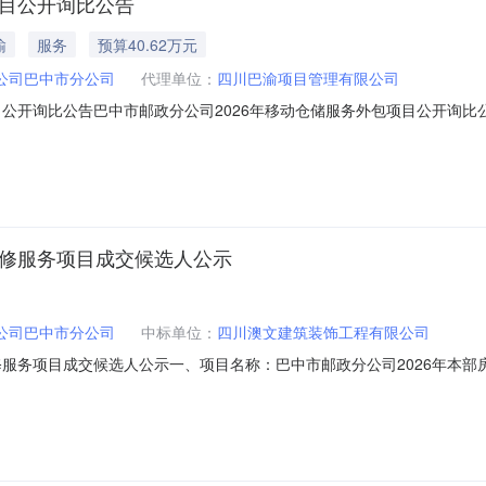
项目公开询比公告
输
服务
预算40.62万元
公司巴中市分公司
代理单位：
四川巴渝项目管理有限公司
目公开询比公告巴中市邮政分公司2026年移动仓储服务外包项目公开询
储服务外包项目”(采购编号：BZCG2026-7)以公开询比方式对有能力
巴中市邮政分公司2026年移动仓储服务外包项目；（二）项目编号：BZ
维修服务项目成交候选人公示
公司巴中市分公司
中标单位：
四川澳文建筑装饰工程有限公司
服务项目成交候选人公示一、项目名称：巴中市邮政分公司2026年本部房屋
月26日09时30分五、公示日期：2026年5月27日至2026年5月2
05分；第二成交候选人：四川忠谊祥建设工程有限公司；报价金额（折扣）