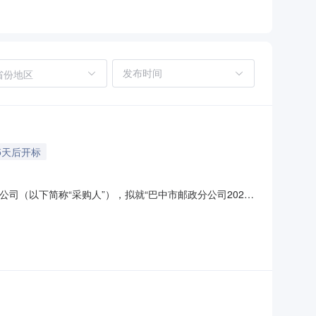
省份地区
5天后开标
司（以下简称“采购人”），拟就“巴中市邮政分公司2026-
提供服务的供应商进行采购，现邀请合格供应商提交响应文件并参
）项目编号：BZCG2026-9；（三）采购内容：为