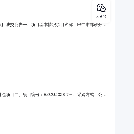
公众号
务项目成交公告一、项目基本情况项目名称：巴中市邮政分公
四川澳文建筑装饰工程有限公司；报价金额（折扣率）87%。
nabidding.com.cn/)发
项目二、项目编号：BZCG2026-7三、采购方式：公开
信息第一成交候选人：四川政宏项目管理有限公司；报价单价
.32元/小时；报价总价（含税）40.6178