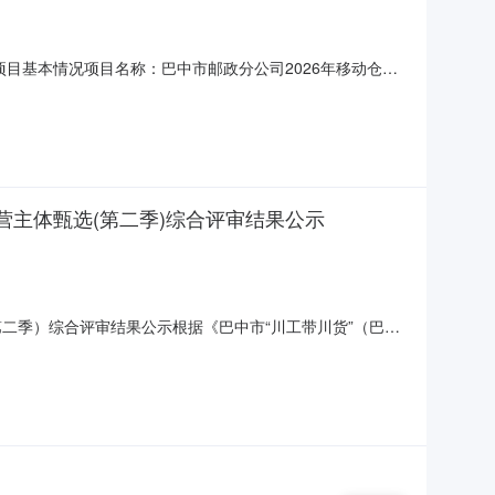
项目基本情况项目名称：巴中市邮政分公司2026年移动仓储
价192.33元/小时；成交总价（含税）40.62万元。三、
bidding.com.c
营主体甄选(第二季)综合评审结果公示
第二季）综合评审结果公示根据《巴中市“川工带川货”（巴适
8日-10日，巴中市市场监管局会同中国邮政巴中市分公司、
、公正、公开的原则，评审小组严格按照量化评审标准（总