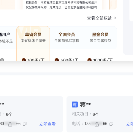
查看全部权益
**
蒋**
蒋
个
个
6
6
目：
相关项目：
立即查看
立
80
66
电话：
135
66
******
******