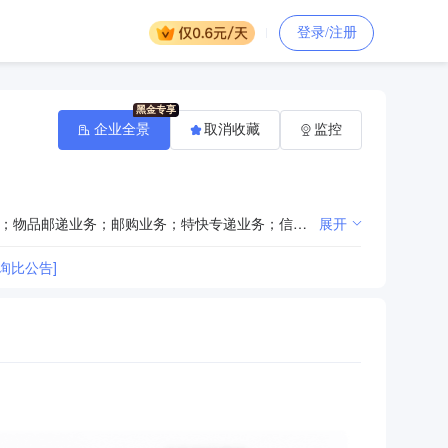
登录/注册
企业全景
取消收藏
监控
台
邮政基础业务、邮政增值业务、邮政附属业务；邮政金融业务；以及国家邮政局批准开办的其他邮政业务；物品邮递业务；邮购业务；特快专递业务；信件的寄递及在此基础上开发的广告函件、《中邮专递广告》、邮政广告；报刊图书发行、批销，音像租赁；邮政储蓄、汇兑、中间业务；代理企业财产保险、家庭财产保险、机动车辆保险、意外伤害保险、人寿保险、健康保险；票务代理；代办商旅业务；代收付税费业务；集邮；农业物资销售、配送业务；代办电信委托各项业务；国家政策允许开办的其他服务项目；广告制作与发布；邮政物流；电子商务；仓储服务（不含危化品）；通信设备（不含无线电发射设备）、五金交电、日用百货、农业生产资料、农副产品、食品的销售；零售烟。(依法须经批准的项目，经相关部门批准后方可开展经营活动)
展开
询比公告]