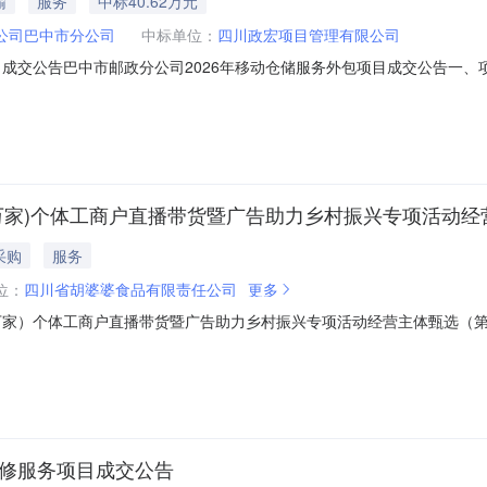
输
服务
中标40.62万元
公司巴中市分公司
中标单位：
四川政宏项目管理有限公司
目成交公告巴中市邮政分公司2026年移动仓储服务外包项目成交公告一、
采购方式：公开询比。二、采购结果成交人：四川政宏项目管理有限公司，成交单
w.chinapost.com.cn）及中国采购与招标网（http://www.china
惠万家)个体工商户直播带货暨广告助力乡村振兴专项活动经
采购
服务
位：
四川省胡婆婆食品有限责任公司
更多
惠万家）个体工商户直播带货暨广告助力乡村振兴专项活动经营主体甄选（
货暨广告助力乡村振兴专项活动经营主体甄选公告》要求，2026年6月
直播带货经营主体甄选（第二季）综合评审工作。本次评审严格遵循公平
维修服务项目成交公告