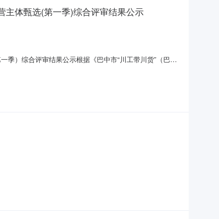
营主体甄选(第一季)综合评审结果公示
第一季）综合评审结果公示根据《巴中市“川工带川货”（巴适
20日，巴中市市场监督管理局会同中国邮政巴中市分公司、
、公正、公开的原则，评审小组严格按照量化评审标准（总