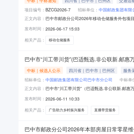
中标｜中标通知
四川省｜巴中市｜巴州区
交通运
项目编号：
BZCG2026-7
招标单位：
中国邮政集团有限
巴中市邮政分公司2026年移动仓储服务外包项
正文内容：
服务外包项目；采购编号：BZCG2026-7；
发布时间：
2026-06-17 15:03
发布公告的媒体本次成交公告在中国邮政集团有限公司官网（ww
相关产品：
移动仓储服务
巴中市“川工带川货”(巴适甄选.非公联新.邮
中标｜候选人公示
四川省｜巴中市｜巴州区
服务
招标单位：
中国邮政集团有限公司巴中市分公司
中标单
巴中市“川工带川货”（巴适甄选.非公联新.邮
正文内容：
甄选？非公联新？邮惠万家）？个体工商户直播带
发布时间：
2026-06-11 10:33
电商行业和消费者代表，组织开展了个体工商户
分100分），从主体资格（20
相关产品：
广告助力乡村振兴服务
直播带货服务
巴中市邮政分公司2026年本部房屋日常零星