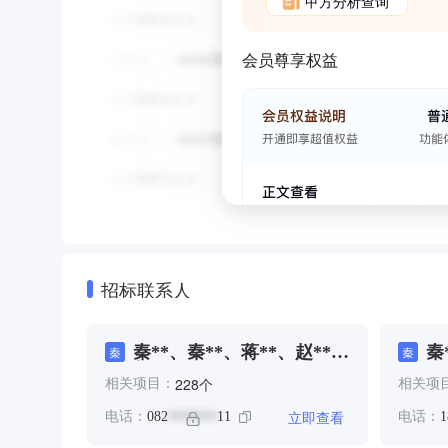
甲方分析查询
会员尊享权益
招标联系人
秦**、秦**、蒋**、赵**、
秦
秦
秦
赵**
个
228
相关项目：
相关项
立即查看
电话：
082
11
电话：
1
*******