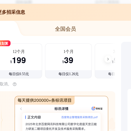
更多招采信息
全国会员
最划算
12个月
1个月
3个月
199
39
99
¥
¥
¥
每日仅0.55元
每日仅1.26元
每日仅1.08元
时取消。