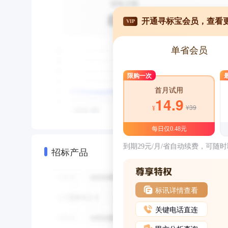
开通寻标宝会员，查看
VIP
单省会员
限购一次
首月试用
14.9
¥39
¥
每日仅0.48元
到期29元/月/省自动续费，可随
招标产品
标讯详情查看
关键电话直连