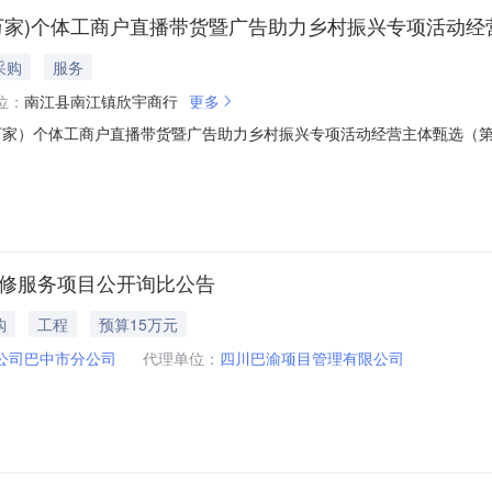
惠万家)个体工商户直播带货暨广告助力乡村振兴专项活动经
采购
服务
位：
南江县南江镇欣宇商行
更多
惠万家）个体工商户直播带货暨广告助力乡村振兴专项活动经营主体甄选（
带货暨广告助力乡村振兴专项活动经营主体甄选公告》要求，2026年5月
直播带货经营主体甄选（第一季）综合评审工作。本次评审严格遵循公平
维修服务项目公开询比公告
购
工程
预算15万元
公司巴中市分公司
代理单位：
四川巴渝项目管理有限公司