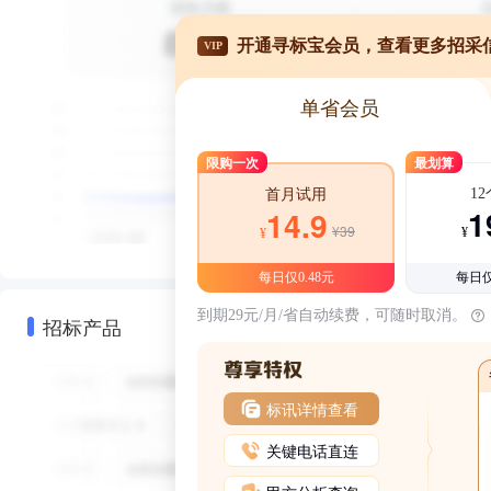
开通寻标宝会员，查看更多招采
VIP
单省会员
限购一次
最划算
1
首月试用
1
14.9
¥39
¥
¥
每日仅0.48元
每日仅
到期29元/月/省自动续费，可随时取消。
招标产品
标讯详情查看
关键电话直连