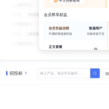
甲方分析查询
会员尊享权益
招投标
招
0