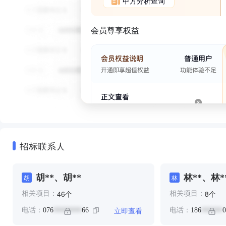
甲方分析查询
会员尊享权益
招标联系人
胡**、胡**
林**、林*
胡
林
个
个
46
8
相关项目：
相关项目：
立即查看
电话：
076
66
电话：
186
0
********
******