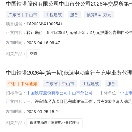
中国铁塔股份有限公司中山市分公司2026年交易所第
广东省｜中山市
工程建筑
服务
预算8.41万元
项目编号：
TA2026SX1002541
转让底价：8.412298万元保证金：2万元披露公告期自公告
正文内容：
标的踏勘联系人黄宏愿18933442756项目基本情况项目
发布时间：
2026-04-16 09:47
8.412298转让底价是否含税否披露起始日期202604
相关产品：
空调
中山铁塔2026年(第一期)低速电动自行车充电业务代
中标｜中标通知
广东省｜中山市
工程建筑
服务
招标单位：
中国铁塔股份有限公司中山市分公司
中标单位：
中山
一、评审情况该项目已完成评审工作，共有2家申请人满足基
正文内容：
日至2026年03月30日。三、发布媒介本项目通过中国铁塔在线商务平
发布时间：
2026-03-25 15:21
渠道和方式申请人或者其他利害关系人对公示内容有异议
相关产品：
低速电动自行车充电业务代理商