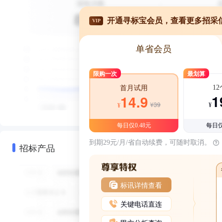
开通寻标宝会员，查看更多招采
VIP
单省会员
限购一次
最划算
1
首月试用
1
14.9
¥39
¥
¥
每日仅0.48元
每日仅
到期29元/月/省自动续费，可随时取消。
招标产品
标讯详情查看
关键电话直连