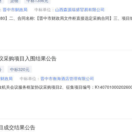
材
货物
中标1356元
：
晋中市财政局
中标单位：
山西森源瑞盛贸易有限公司
26-558880】二、合同名称:【晋中市财政局文件柜直接选定采购合同】三
】地址：山西省晋中市榆次区锦纶北路3号联系人：郭蔼文供应商（乙方
的名称：文件柜（金属）（文件柜）规格型号（或服务要求）：参数:层数:五层
议采购项目入围结果公告
务
中标320元
市财政局
中标单位：
晋中市衡海酒店管理有限公司
关会议服务框架协议采购项目2、征集项目编号：K1407010002026
所属党政机关、事业单位和团体组织使用财政性资金购买会议服务。二、
994、联系地址：山西省晋中市三、入围供应商信息1、采购包号：3（1）采购
目成交结果公告