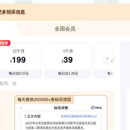
更多招采信息
全国会员
最划算
12个月
1个月
3个月
199
39
99
¥
¥
¥
每日仅0.55元
每日仅1.26元
每日仅1.08元
时取消。