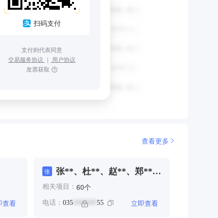
扫码支付
支付则代表同意
交易服务协议
｜
用户协议
发票获取
查看更多
张**、杜**、赵**、郑**、
张
郑**、韩**、韩**、韩**
个
60
相关项目：
即查看
立即查看
电话：
035
55
*******