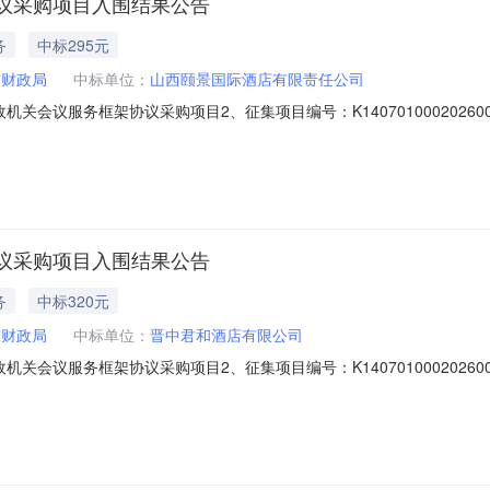
议采购项目入围结果公告
务
中标295元
市财政局
中标单位：
山西颐景国际酒店有限责任公司
关会议服务框架协议采购项目2、征集项目编号：K1407010002026
所属党政机关、事业单位和团体组织使用财政性资金购买会议服务。二、
994、联系地址：山西省晋中市三、入围供应商信息1、采购包号：2（1）采购
议采购项目入围结果公告
务
中标320元
市财政局
中标单位：
晋中君和酒店有限公司
关会议服务框架协议采购项目2、征集项目编号：K1407010002026
所属党政机关、事业单位和团体组织使用财政性资金购买会议服务。二、
994、联系地址：山西省晋中市三、入围供应商信息1、采购包号：3（1）采购