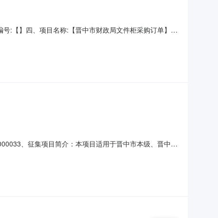
、项目编号:【】四、项目名称:【晋中市财政局文件柜采购订单】
）：【山西森源瑞盛贸易有限公司】地址：中都路联系人：
;产品材质:钢;颜色分类:白色;门柜数:4;抽屉数:2;材
0000033、征集项目简介：本项目适用于晋中市本级、晋中市
征集人信息1、征集人名称：晋中市财政局2、联系人：
包名称：晋中市一般会议服务（会议室、住宿及餐饮）（2）入围供