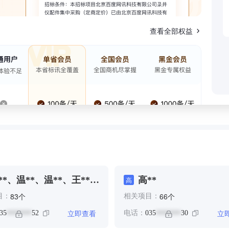
查看全部权益
**、温**、温**、王**、
高**
高
**
个
个
83
66
目：
相关项目：
立即查看
立
35
52
电话：
035
30
*******
*******