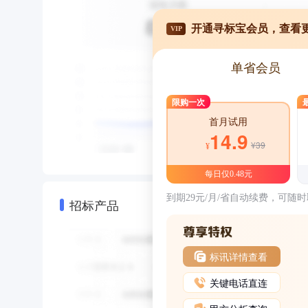
开通寻标宝会员，查看
VIP
单省会员
限购一次
首月试用
14.9
¥39
¥
每日仅0.48元
到期29元/月/省自动续费，可随
招标产品
标讯详情查看
关键电话直连