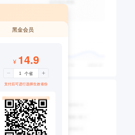
黑金会员
14.9
¥
支付后可进行选择生效省份