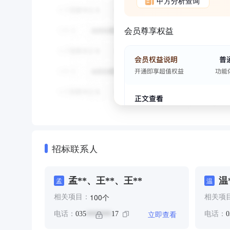
甲方分析查询
会员尊享权益
招标联系人
孟**、王**、王**
温
孟
温
王
个
100
相关项目：
相关项
立即查看
电话：
035
17
电话：
0
*******