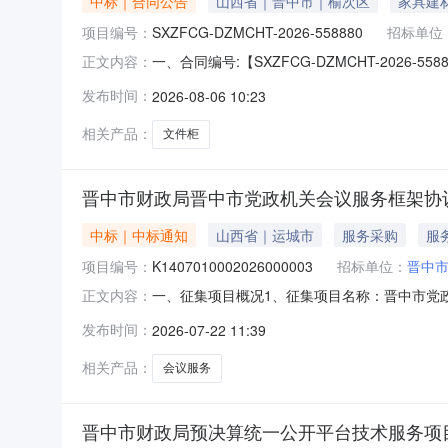
中标｜合同公告
山西省｜晋中市｜榆次区
家具建
项目编号：
SXZFCG-DZMCHT-2026-558880
招标单位
一、合同编号:【SXZFCG-DZMCHT-20
正文内容：
五、合同主体采购人（甲方）：【晋中市财政局
发布时间：
2026-08-06 10:23
薄炳成六、合同主要信息1、主要标的信息：主要标
质厚
相关产品：
文件柜
晋中市财政局晋中市党政机关会议服务框架协
中标｜中标通知
山西省｜运城市
服务采购
服
项目编号：
K1407010002026000003
招标单位：
晋中
一、征集项目概况1、征集项目名称：晋中市党政机
正文内容：
榆次区、晋中市山西转型综改示范区晋中开发区
发布时间：
2026-07-22 11:39
jzsczjhy3、联系方式：139035408
应商
相关产品：
会议服务
晋中市财政局预决算统一公开平台技术服务项