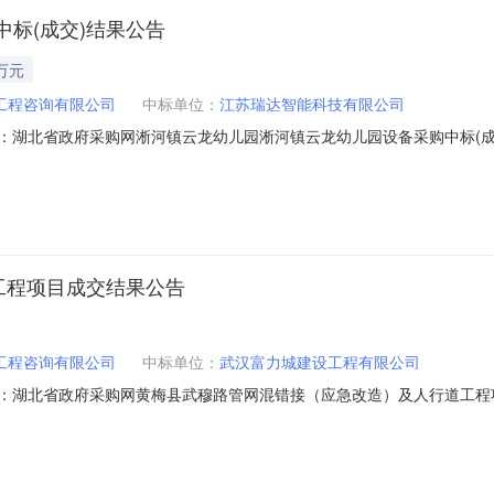
标(成交)结果公告
万元
工程咨询有限公司
中标单位：
江苏瑞达智能科技有限公司
息来源：湖北省政府采购网淅河镇云龙幼儿园淅河镇云龙幼儿园设备采购中标(成交)
备采购中标(成交)结果公告发布日期：2023-06-2017:38｜发布
8二、采购计划备案号421391-2023-00008三、项目名称淅河镇云龙幼儿
工程项目成交结果公告
工程咨询有限公司
中标单位：
武汉富力城建设工程有限公司
信息来源：湖北省政府采购网黄梅县武穆路管网混错接（应急改造）及人行道工程项目
造）及人行道工程项目成交结果公告发布日期：2023-06-2017:
32232001二、采购计划备案号鄂梅采备【2023】第0119号三、项目