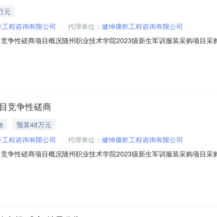
万元
乾工程咨询有限公司
代理单位：
健坤康乾工程咨询有限公司
目竞争性磋商项目概况随州职业技术学院2023级新生军训服装采购项目
023年07月14日09点30分（北京时间）前提交响应文件。一、项目基本情况
：竞争性磋商预算金额：48.0000000万元（人民币）最高限价（如有）
项目竞争性磋商
物
预算48万元
乾工程咨询有限公司
代理单位：
健坤康乾工程咨询有限公司
目竞争性磋商项目概况随州职业技术学院2023级新生军训服装采购项目
023年07月14日09点30分（北京时间）前提交响应文件。一、项目基本情况
：竞争性磋商预算金额：48.0000000万元（人民币）最高限价（如有）