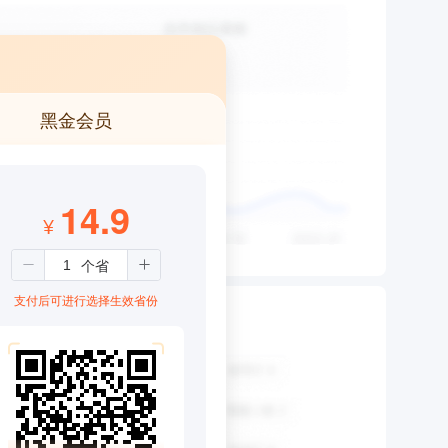
黑金会员
14.9
¥
支付后可进行选择生效省份