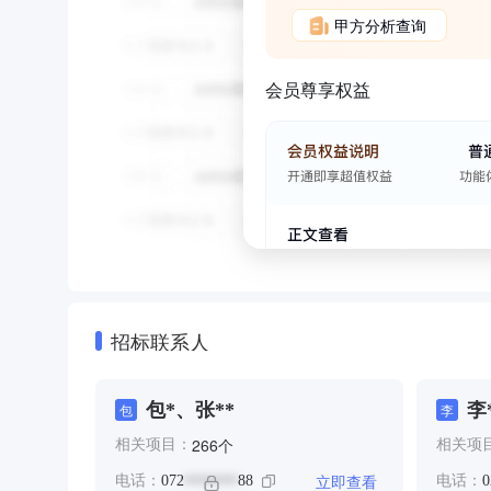
甲方分析查询
会员尊享权益
招标联系人
包*、张**
李
包
李
个
266
相关项目：
相关项
立即查看
电话：
072
88
电话：
0
*******