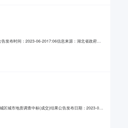
布时间：2023-06-2017:06信息来源：湖北省政府采
程咨询有限公司｜项目监管地：随州市本级|阅读次数：一、项目
期：2023-06-194、本项目
区城市地质调查中标(成交)结果公告发布日期：2023-06-
二、采购计划备案号420000-2023-05265三、项目名称恩
中标（成交）金额：279.11(