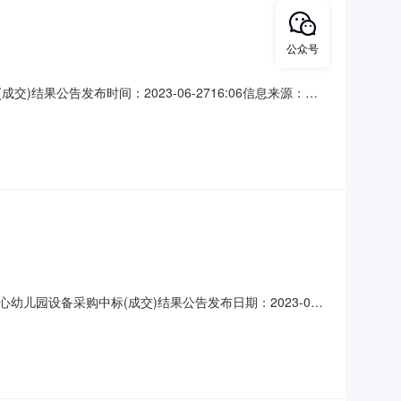
公众号
)结果公告发布时间：2023-06-2716:06信息来源：湖
｜发布单位：健坤康乾工程咨询有限公司｜项目监管地：随州市本
心幼儿园设备采购四、中标（成
幼儿园设备采购中标(成交)结果公告发布日期：2023-06-
二、采购计划备案号421391-2023-00009三、项目名称
井大道小东关1栋1-501号（随州福