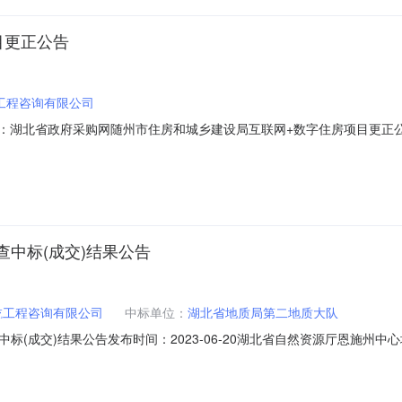
目更正公告
工程咨询有限公司
息来源：湖北省政府采购网随州市住房和城乡建设局互联网+数字住房项目更正公告发
更正公告发布日期：2023-06-2017:43｜发布单位：健坤康乾工
023-00692、原公告的采购项目名称：互联网+数字住房项目3、首次公告日
中标(成交)结果公告
乾工程咨询有限公司
中标单位：
湖北省地质局第二地质大队
成交)结果公告发布时间：2023-06-20湖北省自然资源厅恩施州中心城
项目监管地：省本级|阅读次数：一、项目编号JKKQ-ZFCG-20230405
供应商名称：湖北省地质局第二地质大队供应商地址：恩施市土桥大道10号