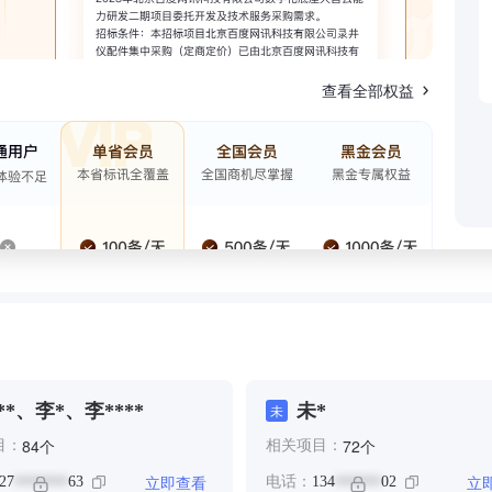
查看全部权益
**、李*、李****
未*
未
个
个
84
72
目：
相关项目：
立即查看
立
27
63
电话：
134
02
*******
******