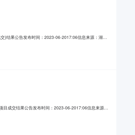
结果公告发布时间：2023-06-2017:06信息来源：湖北
单位：健坤康乾工程咨询有限公司｜项目监管地：随州市本级|阅
园设备采购四、中标（成交）
成交结果公告发布时间：2023-06-2017:06信息来源：
01｜发布单位：健坤康乾工程咨询有限公司｜项目监管地：黄梅
名称黄梅县武穆路管网混错接（应急改造）