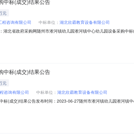
中标(成交)结果公告
万元
工程咨询有限公司
中标单位：
湖北欣霸教育设备有限公司
息来源：湖北省政府采购网随州市淅河镇幼儿园淅河镇中心幼儿园设备采购中标(成交
园设备采购中标(成交)结果公告发布日期：2023-06-2716:15
065二、采购计划备案号421391-2023-00009三、项目名称淅河镇中
中标(成交)结果公告
万元
程咨询有限公司
中标单位：
湖北欣霸教育设备有限公司
成交)结果公告发布时间：2023-06-27随州市淅河镇幼儿园淅河镇中心
项目监管地：随州市本级|阅读次数：一、项目编号SZFSCG-2023-0065
息供应商名称：湖北欣霸教育设备有限公司供应商地址：随州市曾都区东城舜