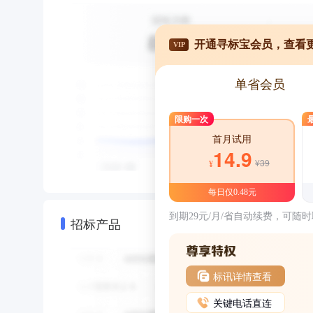
开通寻标宝会员，查看
VIP
单省会员
限购一次
首月试用
14.9
¥39
¥
每日仅0.48元
到期29元/月/省自动续费，可随
招标产品
标讯详情查看
关键电话直连