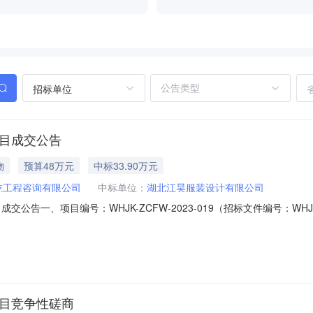
招标单位
项目成交公告
物
预算48万元
中标33.90万元
乾工程咨询有限公司
中标单位：
湖北江昊服装设计有限公司
公告一、项目编号：WHJK-ZCFW-2023-019（招标文件编号：WHJK
）信息供应商名称：湖北江昊服装设计有限公司供应商地址：湖北随州市随县
号供应商名称货物名称货物品牌货物型号货物数量货物单价(元)1湖北江昊服
项目竞争性磋商