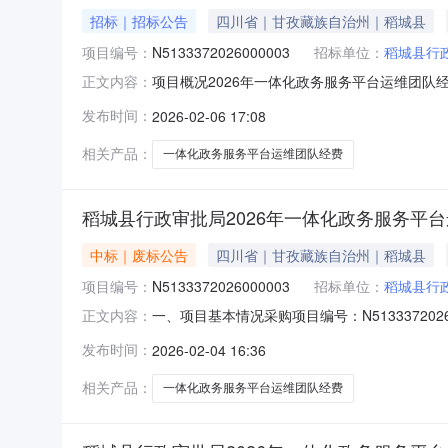
招标｜招标公告
四川省｜甘孜藏族自治州｜稻城县
项目编号：
N5133372026000003
招标单位：
稻城县行
项目概况2026年一体化政务服务平台运维团队
正文内容：
2026年03月03日09时30分（北京时间）前
发布时间：
2026-02-06 17:08
一体化政务服务平台运维团队经费(二次)采购方式
相关产品：
一体化政务服务平台运维团队经费
稻城县行政审批局2026年一体化政务服务平
中标｜废标公告
四川省｜甘孜藏族自治州｜稻城县
项目编号：
N5133372026000003
招标单位：
稻城县行
一、项目基本情况采购项目编号：N5133372
正文内容：
价的供应商不足三家，终止评审。三、其他补充事
发布时间：
2026-02-04 16:36
名称：稻城县行政审批局地址：稻城县贡巴路一段6
段
相关产品：
一体化政务服务平台运维团队经费