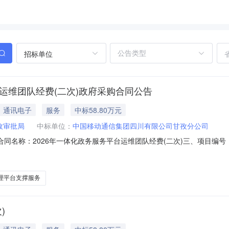
招标单位
运维团队经费(二次)政府采购合同公告
通讯电子
服务
中标58.80万元
政审批局
中标单位：
中国移动通信集团四川有限公司甘孜分公司
-1二、合同名称：2026年一体化政务服务平台运维团队经费(二次)三、项目编号：N
(甲方)：稻城县行政审批局地址：稻城县贡巴路一段66号联系方式：0836
镇榆林新区贡嘎路3号联系方式：0836-8906012六、合同主要信息
理平台支撑服务
)