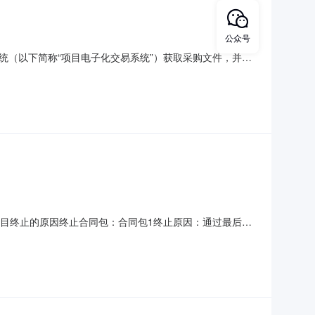
公众号
统（以下简称“项目电子化交易系统”）获取采购文件，并于
目编号：N5133372026000003项目名称：2026年
合同履行期限：采购包1：自合同签订生效之日起365日
二、项目终止的原因终止合同包：合同包1终止原因：通过最后报
对本次公告内容提出询问，请按以下方式联系。1.采购人信息
颐瞳创工程咨询有限公司地址：四川省成都市金牛区一环路北三