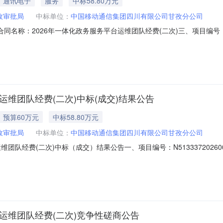
通讯电子
服务
中标58.80万元
政审批局
中标单位：
中国移动通信集团四川有限公司甘孜分公司
-1二、合同名称：2026年一体化政务服务平台运维团队经费(二次)三、项目编号：N
（甲方）：稻城县行政审批局地址：稻城县贡巴路一段66号联系方式：083
市炉城镇榆林新区贡嘎路3号联系方式：0836-8906012六、合同主要
运维团队经费(二次)中标(成交)结果公告
预算60万元
中标58.80万元
政审批局
中标单位：
中国移动通信集团四川有限公司甘孜分公司
团队经费(二次)中标（成交）结果公告一、项目编号：N51333720260
称供应商地址中标（成交）金额评审总得分中国移动通信集团四川有限公司
标的信息合同包1(合同包一):服务类（中国移动通信集团四川有限公司甘孜分公
运维团队经费(二次)竞争性磋商公告