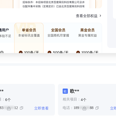
查看全部权益
**
欧**
欧
个
个
6
4
目：
相关项目：
立即查看
立
83
12
电话：
189
88
******
******