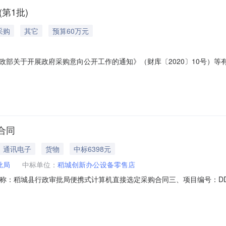
第1批)
采购
其它
预算60万元
部关于开展政府采购意向公开工作的通知》（财库〔2020〕10号）等有
称采购需求概况预算金额(万元)预计采购时间备注12026年一体化政务
步深化“互联网+政务服务”，运用信息化手段解决企业和群众办事难、办
合同
通讯电子
货物
中标6398元
批局
中标单位：
稻城创新办公设备零售店
、合同名称：稻城县行政审批局便携式计算机直接选定采购合同三、项目编号：DD
地址：四川省甘孜藏族自治州稻城县政务中心联系方式：189838378
息主要标的名称：便携式计算机规格型号（或服务要求）：详见合同主要标的数量：