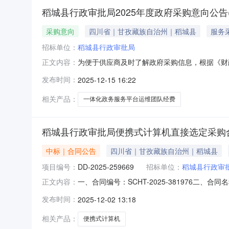
稻城县行政审批局2025年度政府采购意向公告(
采购意向
四川省｜甘孜藏族自治州｜稻城县
服务
招标单位：
稻城县行政审批局
为便于供应商及时了解政府采购信息，根据《财政
正文内容：
告(第1批)采购意向公开如下：序号采购项目名
发布时间：
2025-12-15 16:22
1项主要功能或目标：稻城县行政审批局为进一
推向纵深；为加快转变政府
相关产品：
一体化政务服务平台运维团队经费
稻城县行政审批局便携式计算机直接选定采购
中标｜合同公告
四川省｜甘孜藏族自治州｜稻城县
项目编号：
DD-2025-259669
招标单位：
稻城县行政审
一、合同编号：SCHT-2025-381976二
正文内容：
五、合同主体采购人（甲方）：稻城县行政审批局
发布时间：
2025-12-02 13:18
段联系方式：13568686567六、合同主要信
相关产品：
便携式计算机